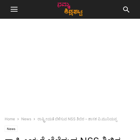
Home
News
ರಾಷ್ಟ್ರೀಯತೆ ಬೆಳೆಸುವ NSS ಶಿಬಿರ – ಶಾಸಕ ವಿ.ಮುನಿಯಪ್ಪ
News