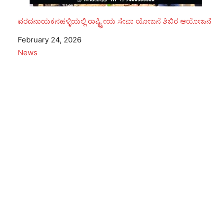
ವರದನಾಯಕನಹಳ್ಳಿಯಲ್ಲಿ ರಾಷ್ಟ್ರೀಯ ಸೇವಾ ಯೋಜನೆ ಶಿಬಿರ ಆಯೋಜನೆ
Date
February 24, 2026
In relation to
News