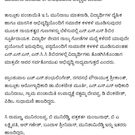
ತಾಲ್ಲೂಕು ಪಂಚಾಯಿತಿ ಇ ಓ ಮುನಿರಾಜು ಮಾತನಾಡಿ, ವಿದ್ಯಾರ್ಥಿಗಳ ದೈಹಿಕ
ಹಾಗೂ ಮಾನಸಿಕ ಅಭಿವೃದ್ಧಿಯೊಂದಿಗೆ ಸಮಾಜಿಕ ಕಳಕಳಿ ಮೂಡಿಸುವುದರ
ಮೂಲಕ ನಾಯಕತ್ವದ ಗುಣಗಳನ್ನು ಬೆಳೆಸುವಲ್ಲಿ ಎನ್‌.ಎಸ್‌.ಎಸ್‌ ಶಿಬಿರ
ಸ್ಪೂರ್ತಿದಾಯಕ. ವಿದ್ಯಾರ್ಥಿ ಜೀವನ ನಾಲ್ಕು ಗೋಡೆಗಳ ಮಧ್ಯೆ ಕಳೆದರೆ ಯಾವುದೇ
ಪ್ರಯೋಜನೆ ಇರುವುದಿಲ್ಲ. ಪಠ್ಯದೊಂದಿಗೆ ಸಾಮಾಜಿಕ ಕಳಕಳಿ ಮೂಡಿಸುವಂತಹ
ಎನ್‌.ಎಸ್‌.ಎಸ್‌, ಎನ್‌.ಸಿ.ಸಿ ಶಿಬಿರಗಳಲ್ಲಿ ವಿದ್ಯಾರ್ಥಿಗಳು ತೊಡಗಿಸಿಕೊಂಡಾಗ
ಮಾತ್ರವೇ ಅವರ ಸರ್ವತೋಮುಖ ಅಭಿವೃದ್ಧಿ ಸಾಧ್ಯವಾಗುತ್ತದೆ ಎಂದರು.
ಪ್ರಾಂಶುಪಾಲ ಎಚ್.ಎನ್.ಶಂಭುಲಿಂಗೇಶ್, ನಗರಸಭೆ ಪೌರಾಯುಕ್ತ ಶ್ರೀಕಾಂತ್,
ತಾಲ್ಲೂಕು ಆರೋಗ್ಯಾಧಿಕಾರಿ ಡಾ.ವೆಂಕಟೇಶ ಮೂರ್ತಿ, ಎನ್.ಎಸ್.ಎಸ್ ಅಧಿಕಾರಿ
ಮುನಿರಾಜು, ಗ್ರಾಮ ಪಂಚಾಯಿತಿ ಉಪಾಧ್ಯಕ್ಷೆ ರತ್ನಮ್ಮ ದೇವಪ್ಪ, ಡಿ ವೆಂಕಟೇಶ್,
ಪಿಡಿಒ ಸುಧಾಮಣಿ ಹಾಜರಿದ್ದರು.
ಸಿ ರಾಮಣ್ಣ, ಮುನಿನಂಜಪ್ಪ, ಬಿ ಮುನಿರೆಡ್ಡಿ, ಪತ್ರಕರ್ತ ಮಂಜುನಾಥ್, ಬಿ ಎ
ಲಕ್ಷ್ಮಿಪತಿ, ಆರ್ ಗಣೇಶ್, ಬೂದಾಳ ಶ್ರೀನಿವಾಸ್, ಮುನಿಶಾಮಿರೆಡ್ಡಿ ಇನ್ನು ಇತರರು
ಹಾಜರಿದ್ದರು,