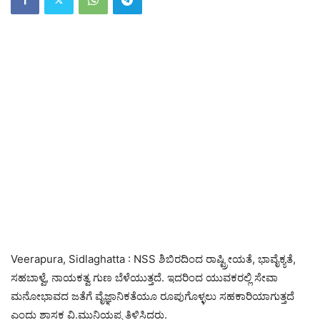
Veerapura, Sidlaghatta : NSS ಶಿಬಿರದಿಂದ ರಾಷ್ಟ್ರೀಯತೆ, ಭಾವೈಕ್ಯತೆ,
ಸಹಬಾಳ್ವೆ, ನಾಯಕತ್ವ ಗುಣ ಬೆಳೆಯುತ್ತದೆ. ಇದರಿಂದ ಯುವಕರಲ್ಲಿ ಸೇವಾ
ಮನೋಭಾವದ ಜತೆಗೆ ವೈಜ್ಞಾನಿಕತೆಯೂ ರೂಪುಗೊಳ್ಳಲು ಸಹಕಾರಿಯಾಗುತ್ತದೆ
ಎಂದು ಶಾಸಕ ವಿ.ಮುನಿಯಪ್ಪ ತಿಳಿಸಿದರು.