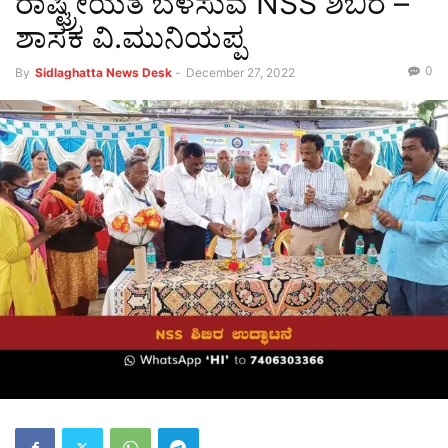
ರಾಷ್ಟ್ರೀಯತೆ ಬೆಳೆಸುವ NSS ಶಿಬಿರ –
ಶಾಸಕ ವಿ.ಮುನಿಯಪ್ಪ
0
By
Sidlaghatta News Desk
-
December 27, 2022