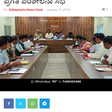
ಪ್ರಗತಿ ಪರಿಶೀಲನಾ ಸಭೆ
0
By
Sidlaghatta News Desk
-
January 11, 2025