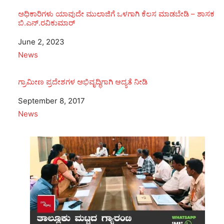
ಅಧಿಕಾರಿಗಳು ಯಾವುದೇ ಮುಲಾಜಿಗೆ ಒಳಗಾಗಿ ಕೆಲಸ ಮಾಡಬೇಡಿ – ಶಾಸಕ
ಬಿ.ಎನ್.ರವಿಕುಮಾರ್
Date
June 2, 2023
In relation to
News
ಗ್ರಾಮೀಣ ಪ್ರದೇಶಗಳ ಅಭಿವೃದ್ಧಿಗಾಗಿ ಆದ್ಯತೆ ನೀಡಿ
Date
September 8, 2017
In relation to
News