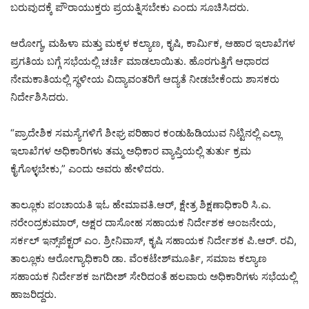
ಬರುವುದಕ್ಕೆ ಪೌರಾಯುಕ್ತರು ಪ್ರಯತ್ನಿಸಬೇಕು ಎಂದು ಸೂಚಿಸಿದರು.
ಆರೋಗ್ಯ, ಮಹಿಳಾ ಮತ್ತು ಮಕ್ಕಳ ಕಲ್ಯಾಣ, ಕೃಷಿ, ಕಾರ್ಮಿಕ, ಆಹಾರ ಇಲಾಖೆಗಳ
ಪ್ರಗತಿಯ ಬಗ್ಗೆ ಸಭೆಯಲ್ಲಿ ಚರ್ಚೆ ಮಾಡಲಾಯಿತು. ಹೊರಗುತ್ತಿಗೆ ಆಧಾರದ
ನೇಮಕಾತಿಯಲ್ಲಿ ಸ್ಥಳೀಯ ವಿದ್ಯಾವಂತರಿಗೆ ಆದ್ಯತೆ ನೀಡಬೇಕೆಂದು ಶಾಸಕರು
ನಿರ್ದೇಶಿಸಿದರು.
“ಪ್ರಾದೇಶಿಕ ಸಮಸ್ಯೆಗಳಿಗೆ ಶೀಘ್ರ ಪರಿಹಾರ ಕಂಡುಹಿಡಿಯುವ ನಿಟ್ಟಿನಲ್ಲಿ ಎಲ್ಲಾ
ಇಲಾಖೆಗಳ ಅಧಿಕಾರಿಗಳು ತಮ್ಮ ಅಧಿಕಾರ ವ್ಯಾಪ್ತಿಯಲ್ಲಿ ತುರ್ತು ಕ್ರಮ
ಕೈಗೊಳ್ಳಬೇಕು,” ಎಂದು ಅವರು ಹೇಳಿದರು.
ತಾಲ್ಲೂಕು ಪಂಚಾಯತಿ ಇಓ ಹೇಮಾವತಿ.ಆರ್, ಕ್ಷೇತ್ರ ಶಿಕ್ಷಣಾಧಿಕಾರಿ ಸಿ.ಎ.
ನರೇಂದ್ರಕುಮಾರ್, ಅಕ್ಷರ ದಾಸೋಹ ಸಹಾಯಕ ನಿರ್ದೇಶಕ ಆಂಜನೇಯ,
ಸರ್ಕಲ್ ಇನ್ಸ್‌ಪೆಕ್ಟರ್ ಎಂ. ಶ್ರೀನಿವಾಸ್, ಕೃಷಿ ಸಹಾಯಕ ನಿರ್ದೇಶಕ ಪಿ.ಆರ್. ರವಿ,
ತಾಲ್ಲೂಕು ಆರೋಗ್ಯಾಧಿಕಾರಿ ಡಾ. ವೆಂಕಟೇಶ್‌ಮೂರ್ತಿ, ಸಮಾಜ ಕಲ್ಯಾಣ
ಸಹಾಯಕ ನಿರ್ದೇಶಕ ಜಗದೀಶ್ ಸೇರಿದಂತೆ ಹಲವಾರು ಅಧಿಕಾರಿಗಳು ಸಭೆಯಲ್ಲಿ
ಹಾಜರಿದ್ದರು.