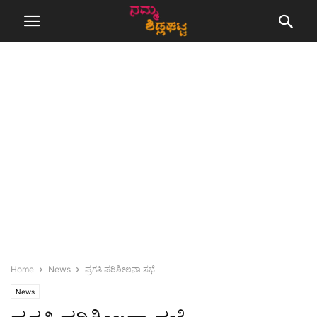
Home
News
ಪ್ರಗತಿ ಪರಿಶೀಲನಾ ಸಭೆ
News