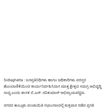
Sidlaghatta : ಜನಪ್ರತಿನಿಧಿಗಳು ಹಾಗೂ ಅಧಿಕಾರಿಗಳು ಪರಸ್ಪರ
ಹೊಂದಾಣಿಕೆಯಿಂದ ಕಾರ್ಯನಿರ್ವಹಿಸಿದಾಗ ಮಾತ್ರ ಕ್ಷೇತ್ರದ ಸಮಗ್ರ ಅಭಿವೃದ್ದಿ
ಸಾಧ್ಯ ಎಂದು ಶಾಸಕ ಬಿ.ಎನ್. ರವಿಕುಮಾರ್ ಅಭಿಪ್ರಾಯಪಟ್ಟರು.
ನಗರದ ತಾಲ್ಲೂಕು ಪಂಚಾಯಿತಿ ಸಭಾಂಗಣದಲ್ಲಿ ಶುಕ್ರವಾರ ನಡೆದ ಪ್ರಗತಿ