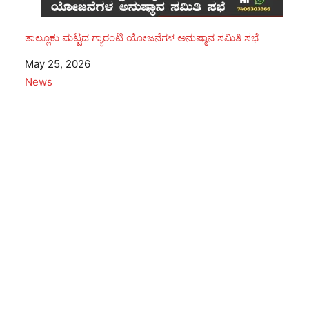
ತಾಲ್ಲೂಕು ಮಟ್ಟದ ಗ್ಯಾರಂಟಿ ಯೋಜನೆಗಳ ಅನುಷ್ಠಾನ ಸಮಿತಿ ಸಭೆ
Date
May 25, 2026
In relation to
News