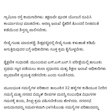
ಗ್ರಾಮೀಣ ರಸ್ತೆ ಕಾಮಗಾರಿಗಳು: ತಕ್ಷಣವೇ ಪೂರಕ ಯೋಜನೆ ರೂಪಿಸಿ
ಕಾರ್ಯಾರಂಭ ಮಾಡಬೇಕು. ಅರಣ್ಯ ಇಲಾಖೆ ರೈತರಿಗೆ ತೊಂದರೆ ನೀಡದಂತೆ
ಕಡೆಯಿಂದ ಶಿಸ್ತನ್ನು ಪಾಲಿಸಬೇಕು.
ರೇಷ್ಮೆ ಗೂಡು ಮಾರುಕಟ್ಟೆ: ಶಿಡ್ಲಘಟ್ಟದಲ್ಲಿ ರೇಷ್ಮೆ ಗೂಡು ಕಳುಹಾಣೆ ಕಡಿಮೆ
ಆಗುತ್ತಿರುವುದರ ಬಗ್ಗೆ ಅಧಿಕಾರಿಗಳು ಸೂಕ್ತ ಕ್ರಮ ಕೈಗೊಳ್ಳಬೇಕು.
ಶೈಕ್ಷಣಿಕ ಸುಧಾರಣೆ: ಮುಂಬರುವ ಎಸ್.ಎಸ್.ಎಲ್.ಸಿ ಪರೀಕ್ಷೆಯಲ್ಲಿ ತಾಲೂಕು
ಪ್ರಥಮ ಸ್ಥಾನ ಪಡೆಯಲು ಶಾಲಾ ಪ್ರಧಾನರು ಮತ್ತು ಶಿಕ್ಷಣ ಇಲಾಖೆ ಅಧಿಕಾರಿಗಳು
ಪ್ರಾಮಾಣಿಕ ಪ್ರಯತ್ನ ನಡೆಸಬೇಕು ಎಂದು ಸೂಚಿಸಿದರು.
ಮೂಲಭೂತ ಸಮಸ್ಯೆಗಳ ಪರಿಹಾರ: ತಾಲೂಕಿನ 32 ಹಳ್ಳಿಗಳ ಕುಡಿಯುವ ನೀರಿನ
ಸಮಸ್ಯೆ ಮತ್ತು ನಗರದ ವಿದ್ಯುತ್ ದೀಪಗಳ ದುರಸ್ಥಿ ಸಂಬಂಧಿತ ವಿಭಾಗಗಳ
ಗಮನಕ್ಕೆ ತಂದು, ಶೀಘ್ರ ಕ್ರಮ ವಹಿಸಬೇಕೆಂದು ಹೇಳಿದರು. ನಗರಸಭೆ
ಅನುದಾನವನ್ನು ಸಮರ್ಪಕವಾಗಿ ಬಳಸಿಕೊಂಡು ಸಮಸ್ಯೆಗಳ ಪರಿಹಾರವನ್ನು