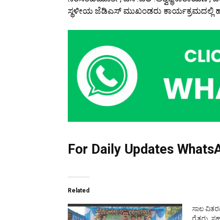
ಸ್ಥಳೀಯ ಜೆಡಿಎಸ್ ಮುಖಂಡರು ಕಾರ್ಯಕ್ರಮದಲ್ಲಿ ಹ
For Daily Updates WhatsA
Related
ಸಾಲ ವಿತರಣ
ರೈತರು, ಸಹಕ