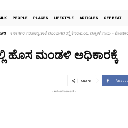
SILK
PEOPLE
PLACES
LIFESTYLE
ARTICLES
OFF BEAT
EWS
Sidlaghatta Silk Cocoon Market-06/08/2026
ಲಿ ಹೊಸ ಮಂಡಳಿ ಅಧಿಕಾರಕ್ಕೆ
Facebo
Share
- Advertisement -