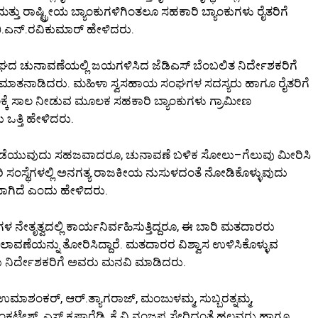
 ಮತ್ತು ರಾಷ್ಟ್ರೀಯ ಬ್ಯಾಂಕುಗಳಿಗಿಂತಲೂ ಸಹಕಾರಿ ಬ್ಯಾಂಕುಗಳು ರೈತರಿಗೆ
ಸಕ ಬಿ.ಎನ್.ರವಿಕುಮಾರ್ ಹೇಳಿದರು.
ದ ಚುನಾವಣೆಯಲ್ಲಿ ಜಯಗಳಿಸಿದ ಜೆಡಿಎಸ್ ಬೆಂಬಲಿತ ನಿರ್ದೇಶಕರಿಗೆ
ರು ಮಾತನಾಡಿದರು. ಮಹಿಳಾ ಸ್ವಸಹಾಯ ಸಂಘಗಳ ಸದಸ್ಯರು ಹಾಗೂ ರೈತರಿಗೆ
ಾಲಕ್ಕೆ ಸಾಲ ನೀಡುವ ಮೂಲಕ ಸಹಕಾರಿ ಬ್ಯಾಂಕುಗಳು ಗ್ರಾಮೀಣ
 ಒತ್ತಿ ಹೇಳಿದರು.
ಡೆಯುವುದು ಸಹಜವಾದರೂ, ಚುನಾವಣೆ ಬಳಿಕ ಸೋಲು–ಗೆಲುವು ಮೀರಿಸಿ
ಸಂಸ್ಥೆಗಳಲ್ಲಿ ಅನಗತ್ಯ ರಾಜಕೀಯ ನುಸುಳದಂತೆ ನೋಡಿಕೊಳ್ಳುವುದು
ಾಗಿದೆ ಎಂದು ಹೇಳಿದರು.
ಿಗಳ ನೇತೃತ್ವದಲ್ಲಿ ಕಾರ್ಯನಿರ್ವಹಿಸುತ್ತಿದ್ದರೂ, ಈ ಬಾರಿ ಮತದಾರರು
ಾವಣೆಯನ್ನು ತೋರಿಸಿದ್ದಾರೆ. ಮತದಾರರ ವಿಶ್ವಾಸ ಉಳಿಸಿಕೊಳ್ಳುವ
ದು ನಿರ್ದೇಶಕರಿಗೆ ಅವರು ಮನವಿ ಮಾಡಿದರು.
.ಉಮಾಶಂಕರ್, ಆರ್.ತ್ಯಾಗರಾಜ್, ಮಂಜುಳಮ್ಮ, ಸುಬ್ಬರತ್ನಮ್ಮ,
ಟೇಶ್, ಎಸ್.ಕೃಷ್ಣಾರೆಡ್ಡಿ, ಕೆ.ವಿ.ನಂಜಪ್ಪ ಸೇರಿದಂತೆ ಹಲವರು ಹಾಗೂ