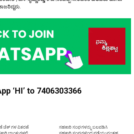
ಾಜರಿದ್ದರು.
pp ‘HI’ to
7406303366
ೆ ಚೆಕ್ ಗಳ ವಿತರಣೆ
ಸಹಕಾರಿ ಸಂಘಗಳನ್ನು ಬಲಪಡಿಸಿ
ಾರಿ ಬ್ಯಾಂಕುಗಳಲ್ಲಿ
ಸಹಕಾರಿ ಸಂಘಗಳಿಂದ ಪಡೆಯುವಂತಹ