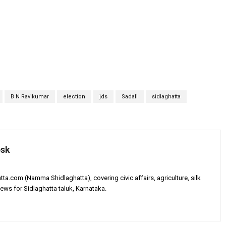
B N Ravikumar
election
jds
Sadali
sidlaghatta
esk
tta.com (Namma Shidlaghatta), covering civic affairs, agriculture, silk
ews for Sidlaghatta taluk, Karnataka.