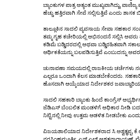
ಬ್ಯಾಂಕುಗಳ ಪಾತ್ರ ಅತ್ಯಂತ ಮುಖ್ಯವಾಗಿದ್ದು, ವಾಣಿಜ್ಯ
ಹೆಚ್ಚು ಹತ್ತಿರವಾಗಿ ಸೇವೆ ಸಲ್ಲಿಸುತ್ತಿವೆ ಎಂದು ಶಾ
ತಾಲ್ಲೂಕಿನ ಸಾದಲಿ ವ್ಯವಸಾಯ ಸೇವಾ ಸಹಕಾರ ಸಂಘ
ತಮ್ಮ ಗೃಹ ಕಚೇರಿಯಲ್ಲಿ ಅಭಿನಂದನೆ ಸಲ್ಲಿಸಿ ಅವ
ಕಡಿಮೆ ಬಡ್ಡಿದರದಲ್ಲಿ ಅಥವಾ ಬಡ್ಡಿರಹಿತವಾಗಿ ಸಕ
ಆರ್ಥಿಕತೆಯನ್ನು ಬಲಪಡಿಸುತ್ತಿವೆ ಎಂಬುದನ್ನು ಅವರು
ಚುನಾವಣಾ ಸಮಯದಲ್ಲಿ ರಾಜಕೀಯ ಚರ್ಚೆಗಳು ನ
ಎಲ್ಲರೂ ಒಂದಾಗಿ ಕೆಲಸ ಮಾಡಬೇಕೆಂದರು. ಸಹಕಾರಿ 
ಹೊಸದಾಗಿ ಆಯ್ಕೆಯಾದ ನಿರ್ದೇಶಕರ ಜವಾಬ್ದಾರಿಯ
ಸಾದಲಿ ಸಹಕಾರಿ ಬ್ಯಾಂಕು ಹಿಂದೆ ಕಾಂಗ್ರೆಸ್ ಅಭ್ಯರ್ಥ
ಜೆಡಿಎಸ್ ಬೆಂಬಲಿತ ಮಂಡಳಿಗೆ ಅಧಿಕಾರ ನೀಡಿ ಬದಲ
ನಿಟ್ಟಿನಲ್ಲಿ ನೀವು ಉತ್ತಮ ಆಡಳಿತ ನೀಡಬೇಕು ಎಂ
ವಿಜಯಶಾಲಿಯಾದ ನಿರ್ದೇಶಕರಾದ ಸಿ.ಅಶ್ವತ್ಥಪ್ಪ, ಕೆ
ನರಸಿಂಹಮೂರ್ತಿ, ಎಸ್.ಎಲ್.ಅಶ್ವತ್ಥನಾರಾಯಣ್, ವೆಂಕ