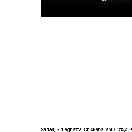
Sadali, Sidlaghatta, Chikkaballapur : ಗ್ರಾಮ