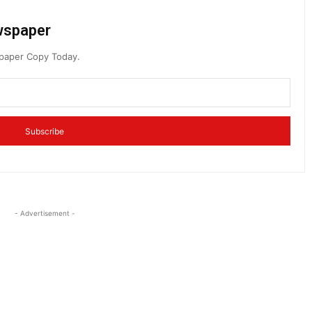
ewspaper
spaper Copy Today.
Subscribe
- Advertisement -