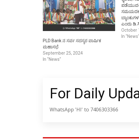
ಪಡೆಯುವಂ
ಸಮಯದಲ್ಲ
ಬ್ಯಾಂಕುಗಳ
ಎಂದು ಡಿ.ಸಿ.
ಗೋವಿಂದೇಗ
October 
ಬೆಳೆಗಾರರು
In "News
PLD Bank ನ ಸರ್ವ ಸದಸ್ಯರ ವಾರ್ಷಿಕ
ಆವರಣದಲ್ಲ
ಮಹಾಸಭೆ
ಕೆ.ಸಿ.ಸಿ.
September 25, 2024
ಸಂಘಗಳಿಗೆ 
In "News"
ಅವರು ಮಾತ
ಸಂಘಗಳಿಗೆ
ಮಹಿಳಾ ಸಂ
For Daily Upd
WhatsApp 'HI' to 7406303366