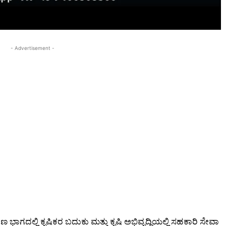
- Advertisement -
ೀಣ ಭಾಗದಲ್ಲಿ ಕೃಷಿಕರ ಬದುಕು ಮತ್ತು ಕೃಷಿ ಅಭಿವೃದ್ಧಿಯಲ್ಲಿ ಸಹಕಾರಿ ಸೇವಾ