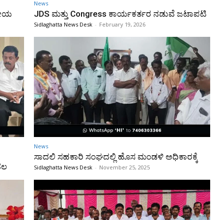
News
ಕೀಯ
JDS ಮತ್ತು Congress ಕಾರ್ಯಕರ್ತರ ನಡುವೆ ಜಟಾಪಟಿ
Sidlaghatta News Desk
-
February 19, 2026
News
ಸಾದಲಿ ಸಹಕಾರಿ ಸಂಘದಲ್ಲಿ ಹೊಸ ಮಂಡಳಿ ಅಧಿಕಾರಕ್ಕೆ
ಡಲ
Sidlaghatta News Desk
-
November 25, 2025