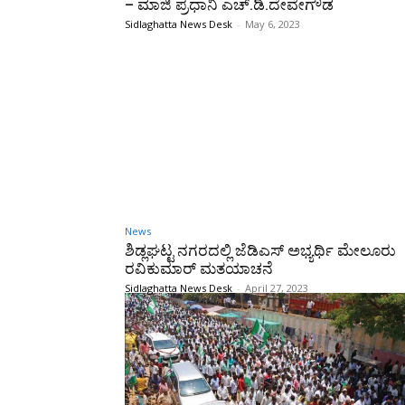
– ಮಾಜಿ ಪ್ರಧಾನಿ ಎಚ್.ಡಿ.ದೇವೇಗೌಡ
Sidlaghatta News Desk
-
May 6, 2023
News
ಶಿಡ್ಲಘಟ್ಟ ನಗರದಲ್ಲಿ ಜೆಡಿಎಸ್ ಅಭ್ಯರ್ಥಿ ಮೇಲೂರು
ರವಿಕುಮಾರ್ ಮತಯಾಚನೆ
Sidlaghatta News Desk
-
April 27, 2023