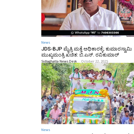
News
JDS-BJP ಮೈತ್ರಿ ಮತ್ತೆ ಅಧಿಕಾರಕ್ಕೆ; ಕುಮಾರಸ್ವಾಮಿ
ಮುಖ್ಯಮಂತ್ರಿ ಖಚಿತ: ಬಿ.ಎನ್. ರವಿಕುಮಾರ್
Sidlaghatta News Desk
-
October 22, 2025
News