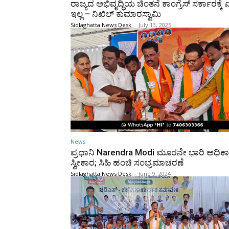
ರಾಜ್ಯದ ಅಭಿವೃದ್ಧಿಯ ಚಿಂತನೆ ಕಾಂಗ್ರೆಸ್ ಸರ್ಕಾರಕ್ಕೆ ಎ
ಇಲ್ಲ – ನಿಖಿಲ್ ಕುಮಾರಸ್ವಾಮಿ
Sidlaghatta News Desk
-
July 13, 2025
News
ಪ್ರಧಾನಿ Narendra Modi ಮೂರನೇ ಭಾರಿ ಅಧಿಕ
ಸ್ವೀಕಾರ; ಸಿಹಿ ಹಂಚಿ ಸಂಭ್ರಮಾಚರಣೆ
Sidlaghatta News Desk
-
June 9, 2024