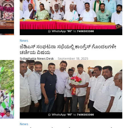
News
ಜೆಡಿಎಸ್ ಸಂಘಟನಾ ಸಭೆಯಲ್ಲಿ ಕಾಂಗ್ರೆಸ್ ಗೊಂದಲಗಳೇ
ಚರ್ಚೆಯ ವಿಷಯ
Sidlaghatta News Desk
-
September 18, 2025
News