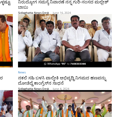
ಳ್ಳಷ್ಟೂ
ನಿರುದ್ಯೋಗ ಸಮಸ್ಯೆ ನಿವಾರಣೆ ನನ್ನ ಗುರಿ-ಸಂಸದ ಮಲ್ಲೇಶ್‌
ಬಾಬು
Sidlaghatta News Desk
-
June 16, 2024
News
ಾರ
ನಕಲಿ ಸಹಿ ಬಳಸಿ ವಾಲ್ಮೀಕಿ ಅಭಿವೃದ್ದಿ ನಿಗಮದ ಹಣವನ್ನು
ದೋಚಿದ್ದೆ ಕಾಂಗ್ರೆಸ್‌ನ ಸಾಧನೆ
Sidlaghatta News Desk
-
June 4, 2024