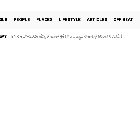
SILK
PEOPLE
PLACES
LIFESTYLE
ARTICLES
OFF BEAT
EWS
BNR ಕಪ್–2026 ಟೆನ್ನಿಸ್ ಬಾಲ್ ಕ್ರಿಕೆಟ್ ಪಂದ್ಯಾವಳಿ ಆಗಸ್ಟ್ 6ರಿಂದ 9ರವರೆಗೆ
ಆದಿಶಕ್ತಿ ಮಳ್ಳೂರಾಂಭ ದೇವಿಯ ಜಯಂತೋತ್ಸವ ಸಂಭ್ರಮ