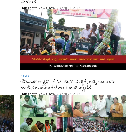
ಸೇರ್ಪಡೆ
Sidlaghatta News Desk
-
April 30, 2023
News
ಜೆಡಿಎಸ್ ಅಭ್ಯರ್ಥಿಗೆ ‘ನಂದಿನಿ’ ಮಜ್ಜಿಗೆ, ಲಸ್ಸಿ, ಬಾದಾಮಿ
ಹಾಲಿನ ಬಾಟಲುಗಳ ಹಾರ ಹಾಕಿ ಸ್ವಾಗತ
Sidlaghatta News Desk
-
April 23, 2023