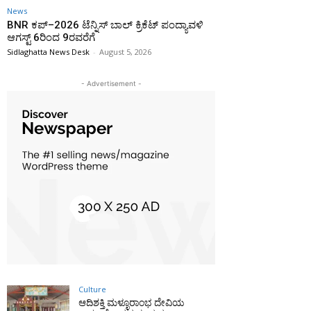
News
BNR ಕಪ್–2026 ಟೆನ್ನಿಸ್ ಬಾಲ್ ಕ್ರಿಕೆಟ್ ಪಂದ್ಯಾವಳಿ
ಆಗಸ್ಟ್ 6ರಿಂದ 9ರವರೆಗೆ
Sidlaghatta News Desk
-
August 5, 2026
- Advertisement -
Culture
ಆದಿಶಕ್ತಿ ಮಳ್ಳೂರಾಂಭ ದೇವಿಯ