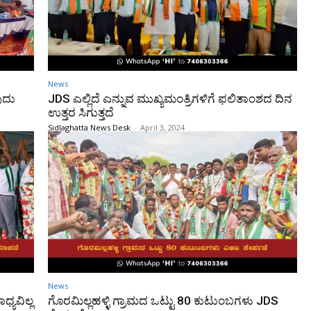
News
ುದು
JDS ಎಲ್ಲಿದೆ ಎನ್ನುವ ಮುಖ್ಯಮಂತ್ರಿಗಳಿಗೆ ಫಲಿತಾಂಶದ ದಿನ
ಉತ್ತರ ಸಿಗುತ್ತದೆ
Sidlaghatta News Desk
-
April 3, 2024
News
ಯವಿಲ್ಲ
ಗೊರಮಿಲ್ಲಹಳ್ಳಿ ಗ್ರಾಮದ ಒಟ್ಟು 80 ಕುಟುಂಬಗಳು JDS