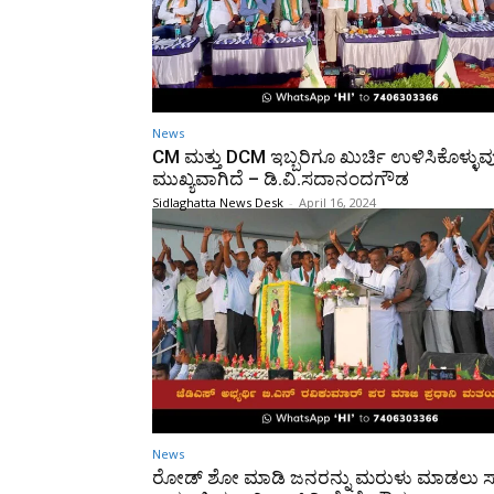
News
CM ಮತ್ತು DCM ಇಬ್ಬರಿಗೂ ಖುರ್ಚಿ ಉಳಿಸಿಕೊಳ್ಳುವ
ಮುಖ್ಯವಾಗಿದೆ – ಡಿ.ವಿ.ಸದಾನಂದಗೌಡ
Sidlaghatta News Desk
-
April 16, 2024
News
ರೋಡ್ ಶೋ ಮಾಡಿ ಜನರನ್ನು ಮರುಳು ಮಾಡಲು ಸಾಧ್