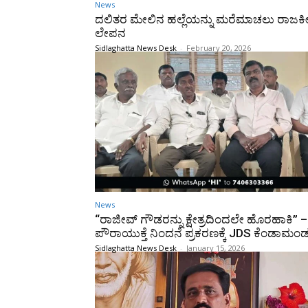
News
ದಲಿತರ ಮೇಲಿನ ಹಲ್ಲೆಯನ್ನು ಮರೆಮಾಚಲು ರಾಜ
ಲೇಪನ
Sidlaghatta News Desk
-
February 20, 2026
News
“ರಾಜೀವ್‌ ಗೌಡರನ್ನು ಕ್ಷೇತ್ರದಿಂದಲೇ ಹೊರಹಾಕಿ” –
ಪೌರಾಯುಕ್ತೆ ನಿಂದನೆ ಪ್ರಕರಣಕ್ಕೆ JDS ಕೆಂಡಾಮಂ
Sidlaghatta News Desk
-
January 15, 2026