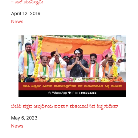
– ಎನ್.ಮುನಿಸ್ವಾಮಿ
Date
April 12, 2019
In relation to
News
ಬಿಜೆಪಿ ಪಕ್ಷದ ಅಭ್ಯರ್ಥಿಯ ಪರವಾಗಿ ಮತಯಾಚಿಸಿದ ಕಿಚ್ಚ ಸುದೀಪ್
Date
May 6, 2023
In relation to
News