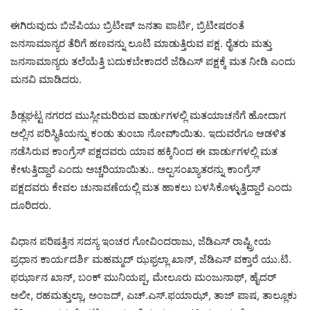
ಈಗಿರುವುದು ಬಿಜೆಪಿಯು ಬ್ರಿಟೀಷ್ ಜನತಾ ಪಾರ್ಟಿ, ಬ್ರಿಟೀಷರಂತೆ
ಜನಸಾಮಾನ್ಯರ ತೆರಿಗೆ ಹಣವನ್ನು ಲೂಟಿ ಮಾಡುತ್ತಿರುವ ಪಕ್ಷ. ರೈತರು ಮತ್ತು
ಜನಸಾಮಾನ್ಯರು ತಲೆಯೆತ್ತಿ ಬದುಕಬೇಕಾದರೆ ಜೆಡಿಎಸ್ ಪಕ್ಷಕ್ಕೆ ಮತ ನೀಡಿ ಎಂದು
ಮನವಿ ಮಾಡಿದರು.
ಶಿಡ್ಲಘಟ್ಟ ನಗರದ ಮುಸ್ಲೀಮರಿರುವ ವಾರ್ಡುಗಳಲ್ಲಿ ಮತಯಾಚನೆಗೆ ಹೋದಾಗ
ಅಲ್ಲಿನ ಪರಿಸ್ಥಿತಿಯನ್ನು ಕಂಡು ತುಂಬಾ ನೋವಾ್ಯಿತು. ಇದುವರೆಗೂ ಆಡಳಿತ
ನಡೆಸಿರುವ ಕಾಂಗ್ರೆಸ್ ಪಕ್ಷದವರು ಯಾವ ಹಕ್ಕಿನಿಂದ ಈ ವಾರ್ಡುಗಳಲ್ಲಿ ಮತ
ಕೇಳುತ್ತಿದ್ದಾರೆ ಎಂದು ಅಚ್ಚರಿಯಾಯಿತು.. ಅಲ್ಪಸಂಖ್ಯಾತರನ್ನು ಕಾಂಗ್ರೆಸ್
ಪಕ್ಷದವರು ಕೇವಲ ಚುನಾವಣೆಯಲ್ಲಿ ಮತ ಹಾಕಲು ಬಳಸಿಕೊಳ್ಳುತ್ತಿದ್ದಾರೆ ಎಂದು
ದೂರಿದರು.
ವಿಧಾನ ಪರಿಷತ್ತಿನ ಸದಸ್ಯ ಇಂಚರ ಗೋವಿಂದರಾಜು, ಜೆಡಿಎಸ್ ರಾಷ್ಟ್ರೀಯ
ಪ್ರಧಾನ ಕಾರ್ಯದರ್ಶಿ ಮಹಮ್ಮದ್ ಝಫ್ರಲ್ಲಾ ಖಾನ್, ಜೆಡಿಎಸ್ ವಕ್ತಾರೆ ಯು.ಟಿ.
ಫರ್ಝಾನ ಖಾನ್, ಬಂಕ್ ಮುನಿಯಪ್ಪ, ಮೇಲೂರು ಮಂಜುನಾಥ್, ಹೈದರ್
ಅಲೀ, ರಹಮತ್ತುಲ್ಲಾ, ಅಂಜದ್, ಎಚ್.ಎಸ್.ಫಯಾಝ್, ತಾಜ್ ಪಾಷ, ತಾಲ್ಲೂಕು