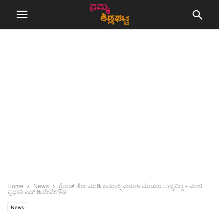
Home
News
ರೋಡ್ ಶೋ ಮಾಡಿ ಜನರನ್ನು ಮರುಳು ಮಾಡಲು ಸಾಧ್ಯವಿಲ್ಲ – ಮಾಜಿ
ಪ್ರಧಾನಿ ಎಚ್.ಡಿ.ದೇವೇಗೌಡ
News