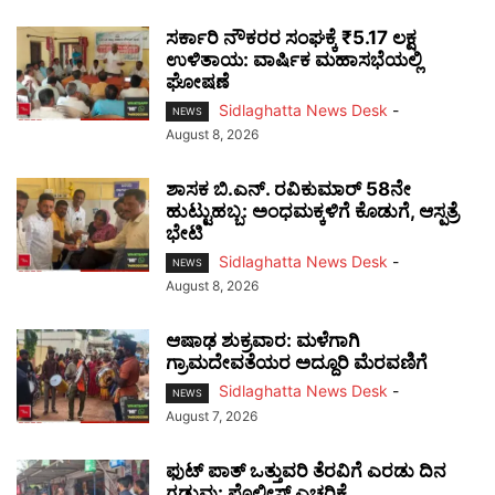
ಸರ್ಕಾರಿ ನೌಕರರ ಸಂಘಕ್ಕೆ ₹5.17 ಲಕ್ಷ
ಉಳಿತಾಯ: ವಾರ್ಷಿಕ ಮಹಾಸಭೆಯಲ್ಲಿ
ಘೋಷಣೆ
Sidlaghatta News Desk
-
NEWS
August 8, 2026
ಶಾಸಕ ಬಿ.ಎನ್. ರವಿಕುಮಾರ್ 58ನೇ
ಹುಟ್ಟುಹಬ್ಬ: ಅಂಧಮಕ್ಕಳಿಗೆ ಕೊಡುಗೆ, ಆಸ್ಪತ್ರೆ
ಭೇಟಿ
Sidlaghatta News Desk
-
NEWS
August 8, 2026
ಆಷಾಢ ಶುಕ್ರವಾರ: ಮಳೆಗಾಗಿ
ಗ್ರಾಮದೇವತೆಯರ ಅದ್ದೂರಿ ಮೆರವಣಿಗೆ
Sidlaghatta News Desk
-
NEWS
August 7, 2026
ಫುಟ್‌ ಪಾತ್ ಒತ್ತುವರಿ ತೆರವಿಗೆ ಎರಡು ದಿನ
ಗಡುವು: ಪೊಲೀಸ್ ಎಚ್ಚರಿಕೆ