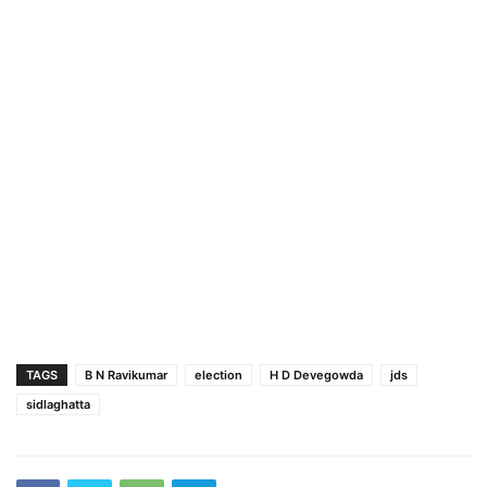
TAGS
B N Ravikumar
election
H D Devegowda
jds
sidlaghatta