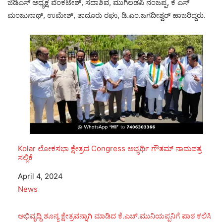
ಜೆಡಿಎಸ್ ಅಧ್ಯಕ್ಷ ವೆಂಕಟೇಶ್, ಸದಾಶಿವ, ಮುಗಿಲಡಪಿ ನಂಜಪ್ಪ, ಕೆ ಎಸ್
ಮಂಜುನಾಥ್, ಉಮೇಶ್, ತಾದೂರು ರಘು, ಡಿ.ಎಂ.ಜಗದೀಶ್ವರ್ ಹಾಜರಿದ್ದರು.
Kolar ಲೋಕಸಭಾ ಕ್ಷೇತ್ರದ Congress ಅಭ್ಯರ್ಥಿ ಗೌತಮ್ ನಾಮಪತ್ರ
ಸಲ್ಲಿಕೆ
Date
April 4, 2024
In relation to
News
ಅಭಿವೃದ್ಧಿ ಶೂನ್ಯ ಕ್ಷೇತ್ರವನ್ನಾಗಿ ಮಾಡಿದ ಕೆ.ಎಚ್.ಮುನಿಯಪ್ಪನಿಗೆ ಪಾಠ ಕಲಿಸಿ