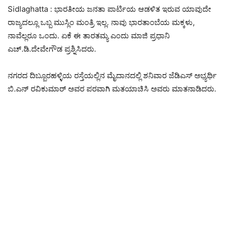
Sidlaghatta : ಭಾರತೀಯ ಜನತಾ ಪಾರ್ಟಿಯ ಆಡಳಿತ ಇರುವ ಯಾವುದೇ
ರಾಜ್ಯದಲ್ಲೂ ಒಬ್ಬ ಮುಸ್ಲಿಂ ಮಂತ್ರಿ ಇಲ್ಲ. ನಾವು ಭಾರತಾಂಬೆಯ ಮಕ್ಕಳು,
ನಾವೆಲ್ಲರೂ ಒಂದು. ಏಕೆ ಈ ತಾರತಮ್ಯ ಎಂದು ಮಾಜಿ ಪ್ರಧಾನಿ
ಎಚ್.ಡಿ.ದೇವೇಗೌಡ ಪ್ರಶ್ನಿಸಿದರು.
ನಗರದ ದಿಬ್ಬೂರಹಳ್ಳಿಯ ರಸ್ತೆಯಲ್ಲಿನ ಮೈದಾನದಲ್ಲಿ ಶನಿವಾರ ಜೆಡಿಎಸ್ ಅಭ್ಯರ್ಥಿ
ಬಿ.ಎನ್ ರವಿಕುಮಾರ್ ಅವರ ಪರವಾಗಿ ಮತಯಾಚಿಸಿ ಅವರು ಮಾತನಾಡಿದರು.