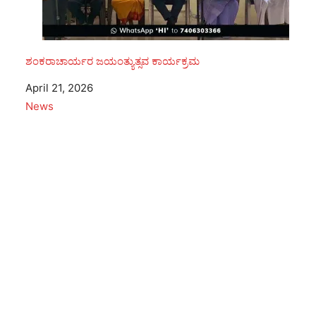
ಶಂಕರಾಚಾರ್ಯರ ಜಯಂತ್ಯುತ್ಸವ ಕಾರ್ಯಕ್ರಮ
Date
April 21, 2026
In relation to
News