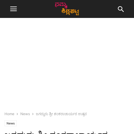
Home
News
ಜಗದ್ಗುರು ಶ್ರೀ ಶಂಕರಾಚಾರ್ಯರ ಉತ್ಸವ
News