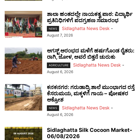
ಶಾಲಾ ಹಂತದಲ್ಲೇ ನಾಯಕತ್ವ ಪಾಠ: ವಿದ್ಯಾರ್ಥಿ
ಪ್ರತಿನಿಧಿಗಳಿಗೆ ಪದಗ್ರಹಣ ಸಮಾರಂಭ
Sidlaghatta News Desk
-
NEWS
August 7, 2026
ಆಗಸ್ಟ್ ಆರಂಭದ ಮಳೆಗೆ ಹರ್ಷಗೊಂಡ ರೈತರು:
ರಾಗಿ, ಜೋಳ, ಅವರೆ ಬಿತ್ತನೆ ಚುರುಕು
Sidlaghatta News Desk
-
AGRICULTURE
August 6, 2026
ಕನಕನಗರ: ಗರುಡಾದ್ರಿ ಶಾಲೆ ಮುಂಭಾಗದ ರಸ್ತೆ
ಕೆಸರುಮಯ, ಮಕ್ಕಳಿಗೆ ಗಾಯ – ಪೋಷಕರ
ಆಕ್ರೋಶ
Sidlaghatta News Desk
-
NEWS
August 6, 2026
Sidlaghatta Silk Cocoon Market-
06/08/2026