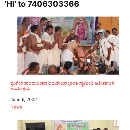
‘HI’ to
7406303366
ಶೃಂಗೇರಿ ಶಾರದಾಪೀಠದ ವಿಧುಶೇಖರ ಭಾರತಿ ಸ್ವಾಮೀಜಿ ಆಶೀರ್ವಚನ
ಕಾರ್ಯಕ್ರಮ
Date
June 6, 2022
In relation to
News