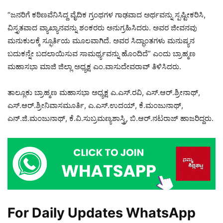
“ಜನರಿಗೆ ಕಠಿಣವೆನಿಸಿದ್ದ ವೈದಿಕ ಗ್ರಂಥಗಳ ಗಾಢವಾದ ಅರ್ಥವನ್ನು ಸ್ಪಷ್ಟೀಕರಿಸಿ,
ವಿಸ್ತೃತವಾದ ವ್ಯಾಖ್ಯಾನವನ್ನು ಶಂಕರರು ಅನುಗ್ರಹಿಸಿದರು. ಅವರ ಜೀವನವು
ಮನುಕುಲಕ್ಕೆ ಸ್ಫೂರ್ತಿಯ ಮೂಲವಾಗಿದೆ. ಅವರ ಸಿದ್ಧಾಂತಗಳು ಮನುಷ್ಯನ
ಬದುಕನ್ನೇ ಬದಲಾಯಿಸುವ ಸಾಮರ್ಥ್ಯವನ್ನು ಹೊಂದಿದೆ” ಎಂದು ಬ್ರಾಹ್ಮಣ
ಮಹಾಸಭಾ ಮಾಜಿ ಜಿಲ್ಲಾ ಅಧ್ಯಕ್ಷ ಎಂ.ವಾಸುದೇವರಾವ್ ತಿಳಿಸಿದರು.
ತಾಲ್ಲೂಕು ಬ್ರಾಹ್ಮಣ ಮಹಾಸಭಾ ಅಧ್ಯಕ್ಷ ಎ.ಎಸ್.ರವಿ, ಎಸ್.ಆರ್.ಶ್ರೀನಾಥ್,
ಎಸ್.ಆರ್.ಶ್ರೀನಿವಾಸಮೂರ್ತಿ, ಎ.ಎಸ್.ಉದಯ್, ಕೆ.ಮಂಜುನಾಥ್,
ಎನ್.ಜಿ.ಮಂಜುನಾಥ್, ಕೆ.ವಿ.ಸುಬ್ರಮಣ್ಯಶಾಸ್ತ್ರಿ, ಬಿ.ಆರ್.ನಟರಾಜ್ ಹಾಜರಿದ್ದರು.
For Daily Updates WhatsApp