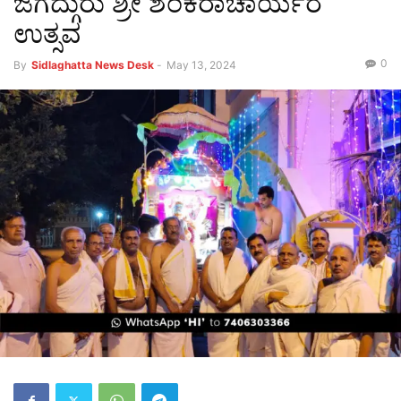
ಜಗದ್ಗುರು ಶ್ರೀ ಶಂಕರಾಚಾರ್ಯರ
ಉತ್ಸವ
0
By
Sidlaghatta News Desk
-
May 13, 2024