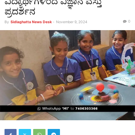
ವಿದ್ಯಾರ್ಥಿಗಳಿಂದ ವಿಜ್ಞಾನ ವಸ್ತು
ಪ್ರದರ್ಶನ
0
By
Sidlaghatta News Desk
-
November 9, 2024