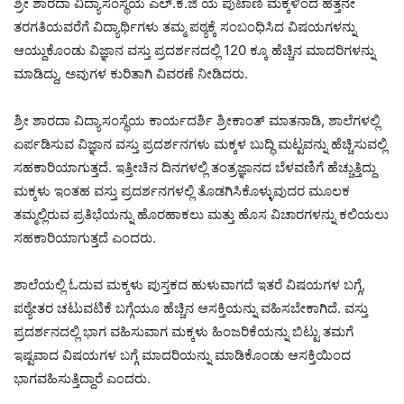
ಶ್ರೀ ಶಾರದಾ ವಿದ್ಯಾಸಂಸ್ಥೆಯ ಎಲ್.ಕೆ.ಜಿ ಯ ಪುಟಾಣಿ ಮಕ್ಕಳಿಂದ ಹತ್ತನೇ
ತರಗತಿಯವರೆಗೆ ವಿದ್ಯಾರ್ಥಿಗಳು ತಮ್ಮ ಪಠ್ಯಕ್ಕೆ ಸಂಬಂಧಿಸಿದ ವಿಷಯಗಳನ್ನು
ಆಯ್ದುಕೊಂಡು ವಿಜ್ಞಾನ ವಸ್ತು ಪ್ರದರ್ಶನದಲ್ಲಿ 120 ಕ್ಕೂ ಹೆಚ್ಚಿನ ಮಾದರಿಗಳನ್ನು
ಮಾಡಿದ್ದು, ಅವುಗಳ ಕುರಿತಾಗಿ ವಿವರಣೆ ನೀಡಿದರು.
ಶ್ರೀ ಶಾರದಾ ವಿದ್ಯಾಸಂಸ್ಥೆಯ ಕಾರ್ಯದರ್ಶಿ ಶ್ರೀಕಾಂತ್ ಮಾತನಾಡಿ, ಶಾಲೆಗಳಲ್ಲಿ
ಏರ್ಪಡಿಸುವ ವಿಜ್ಞಾನ ವಸ್ತು ಪ್ರದರ್ಶನಗಳು ಮಕ್ಕಳ ಬುದ್ಧಿ ಮಟ್ಟವನ್ನು ಹೆಚ್ಚಿಸುವಲ್ಲಿ
ಸಹಕಾರಿಯಾಗುತ್ತದೆ. ಇತ್ತೀಚಿನ ದಿನಗಳಲ್ಲಿ ತಂತ್ರಜ್ಞಾನದ ಬೆಳವಣಿಗೆ ಹೆಚ್ಚುತ್ತಿದ್ದು
ಮಕ್ಕಳು ಇಂತಹ ವಸ್ತು ಪ್ರದರ್ಶನಗಳಲ್ಲಿ ತೊಡಗಿಸಿಕೊಳ್ಳುವುದರ ಮೂಲಕ
ತಮ್ಮಲ್ಲಿರುವ ಪ್ರತಿಭೆಯನ್ನು ಹೊರಹಾಕಲು ಮತ್ತು ಹೊಸ ವಿಚಾರಗಳನ್ನು ಕಲಿಯಲು
ಸಹಕಾರಿಯಾಗುತ್ತದೆ ಎಂದರು.
ಶಾಲೆಯಲ್ಲಿ ಓದುವ ಮಕ್ಕಳು ಪುಸ್ತಕದ ಹುಳುವಾಗದೆ ಇತರೆ ವಿಷಯಗಳ ಬಗ್ಗೆ,
ಪಠ್ಯೇತರ ಚಟುವಟಿಕೆ ಬಗ್ಗೆಯೂ ಹೆಚ್ಚಿನ ಆಸಕ್ತಿಯನ್ನು ವಹಿಸಬೇಕಾಗಿದೆ. ವಸ್ತು
ಪ್ರದರ್ಶನದಲ್ಲಿ ಭಾಗ ವಹಿಸುವಾಗ ಮಕ್ಕಳು ಹಿಂಜರಿಕೆಯನ್ನು ಬಿಟ್ಟು ತಮಗೆ
ಇಷ್ಟವಾದ ವಿಷಯಗಳ ಬಗ್ಗೆ ಮಾದರಿಯನ್ನು ಮಾಡಿಕೊಂಡು ಆಸಕ್ತಿಯಿಂದ
ಭಾಗವಹಿಸುತ್ತಿದ್ದಾರೆ ಎಂದರು.