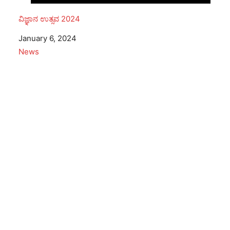
ವಿಜ್ಞಾನ ಉತ್ಸವ 2024
Date
January 6, 2024
In relation to
News