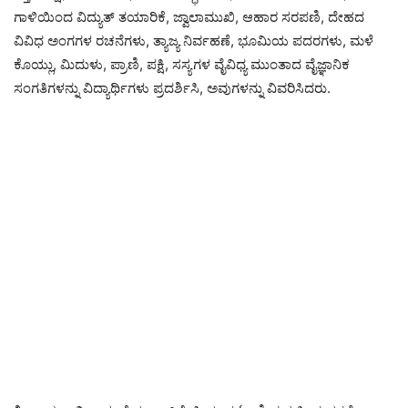
ಗಾಳಿಯಿಂದ ವಿದ್ಯುತ್ ತಯಾರಿಕೆ, ಜ್ವಾಲಾಮುಖಿ, ಆಹಾರ ಸರಪಣಿ, ದೇಹದ
ವಿವಿಧ ಅಂಗಗಳ ರಚನೆಗಳು, ತ್ಯಾಜ್ಯ ನಿರ್ವಹಣೆ, ಭೂಮಿಯ ಪದರಗಳು, ಮಳೆ
ಕೊಯ್ಲು, ಮಿದುಳು, ಪ್ರಾಣಿ, ಪಕ್ಷಿ, ಸಸ್ಯಗಳ ವೈವಿಧ್ಯ ಮುಂತಾದ ವೈಜ್ಞಾನಿಕ
ಸಂಗತಿಗಳನ್ನು ವಿದ್ಯಾರ್ಥಿಗಳು ಪ್ರದರ್ಶಿಸಿ, ಅವುಗಳನ್ನು ವಿವರಿಸಿದರು.