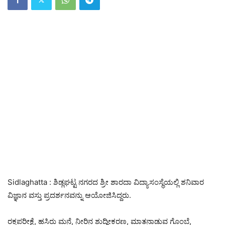
Sidlaghatta : ಶಿಡ್ಲಘಟ್ಟ ನಗರದ ಶ್ರೀ ಶಾರದಾ ವಿದ್ಯಾಸಂಸ್ಥೆಯಲ್ಲಿ ಶನಿವಾರ
ವಿಜ್ಞಾನ ವಸ್ತು ಪ್ರದರ್ಶನವನ್ನು ಆಯೋಜಿಸಿದ್ದರು.
ರಕ್ತಪರೀಕ್ಷೆ, ಹಸಿರು ಮನೆ, ನೀರಿನ ಶುದ್ಧೀಕರಣ, ಮಾತನಾಡುವ ಗೊಂಬೆ,