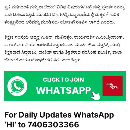
ಪ್ರತಿ ವರ್ಷದಂತೆ ನಮ್ಮ ಶಾಲೆಯಲ್ಲಿ ವಿವಿಧ ವಿಷಯಗಳ ಬಗ್ಗೆ ವಸ್ತು ಪ್ರದರ್ಶನವನ್ನು
ಎರ್ಪಡಿಸಲಾಗುತ್ತಿದೆ. ಮುಂದಿನ ದಿನಗಳಲ್ಲಿ ನಮ್ಮ ಶಾಲೆಯಲ್ಲಿ ಮಕ್ಕಳಿಗೆ ನುರಿತ
ತಂತ್ರಜ್ಞರಿಂದ ಅರಿವನ್ನು ಮೂಡಿಸಲು ಯೋಜನೆ ರೂಪಿಸ ಲಾಗಿದೆ ಎಂದರು.
ಶಿಕ್ಷಣ ಸಂಸ್ಥೆಯ ಅಧ್ಯಕ್ಷ ಎ.ಆರ್. ಮುನಿರತ್ನಂ, ಕಾರ್ಯದರ್ಶಿ ಎ.ಎಂ.ಶ್ರೀಕಾಂತ್,
ಎ.ಆರ್.ಎಂ. ಪಿಯು ಕಾಲೇಜಿನ ಪ್ರಾಂಶುಪಾಲ ಮೂರ್ತಿ ಕೆ.ಸಾಮ್ರಾಟ್, ಮುಖ್ಯ
ಶಿಕ್ಷಕರಾದ ಸಿದ್ಧರಾಜು, ರಾಜೇಶ್ ಹಾಗೂ ಶಿಕ್ಷಕರಾದ ನರಸಿಂಹ ಮೂರ್ತಿ, ಶಾಲಾ
ಭೋದಕ ಹಾಗೂ ಬೋಧಕೇತರ ವರ್ಗ ಹಾಜರಿದ್ದರು.
For Daily Updates WhatsApp
‘HI’ to
7406303366