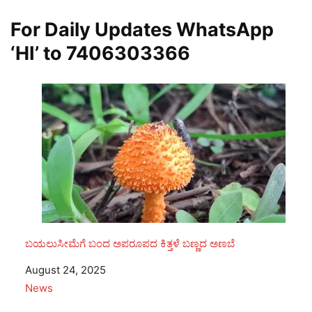
For Daily Updates WhatsApp
‘HI’ to
7406303366
ಬಯಲುಸೀಮೆಗೆ ಬಂದ ಅಪರೂಪದ ಕಿತ್ತಳೆ ಬಣ್ಣದ ಅಣಬೆ
Date
August 24, 2025
In relation to
News