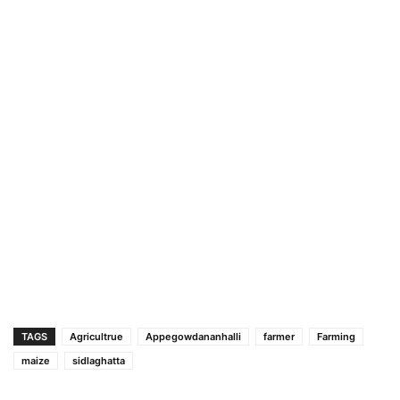
TAGS
Agricultrue
Appegowdananhalli
farmer
Farming
maize
sidlaghatta