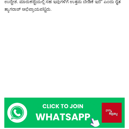
ಉದ್ದೇಶ. ಮಾರುಕಟ್ಟೆಯಲ್ಲಿ ಸಹ ಇವುಗಳಿಗೆ ಉತ್ತಮ ಬೇಡಿಕೆ ಇದೆ” ಎಂದು ರೈತ
ತ್ಯಾಗರಾಜ್ ಅಭಿಪ್ರಾಯಪಟ್ಟರು.