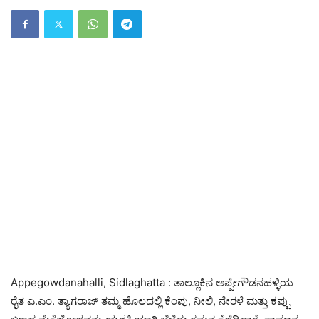
Appegowdanahalli, Sidlaghatta : ತಾಲ್ಲೂಕಿನ ಅಪ್ಪೇಗೌಡನಹಳ್ಳಿಯ
ರೈತ ಎ.ಎಂ. ತ್ಯಾಗರಾಜ್ ತಮ್ಮ ಹೊಲದಲ್ಲಿ ಕೆಂಪು, ನೀಲಿ, ನೇರಳೆ ಮತ್ತು ಕಪ್ಪು