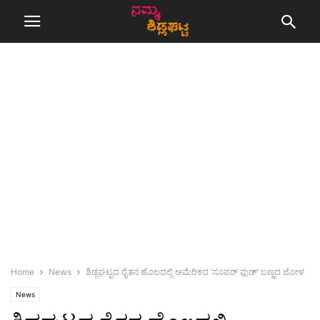
Home
News
ಶಿಡ್ಲಘಟ್ಟದ ರೈತನ ಹೊಲದಲ್ಲಿ ಅಮೆರಿಕದ ‘ಸೂಪರ್ ಫುಡ್’ ಬಣ್ಣದ ಜೋಳ
News