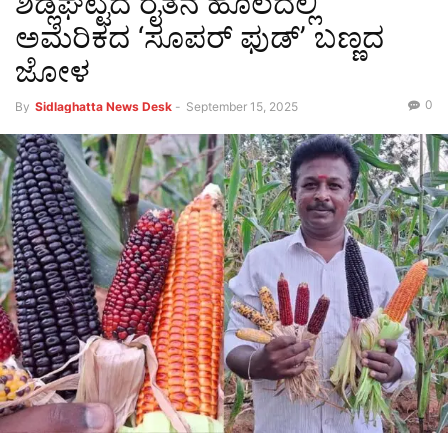
ಶಿಡ್ಲಘಟ್ಟದ ರೈತನ ಹೊಲದಲ್ಲಿ
ಅಮೆರಿಕದ ‘ಸೂಪರ್ ಫುಡ್’ ಬಣ್ಣದ
ಜೋಳ
0
By
Sidlaghatta News Desk
-
September 15, 2025