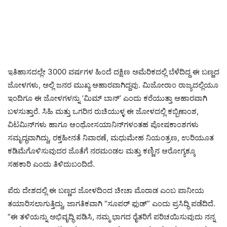
ಇತಿಹಾಸದಲ್ಲೇ 3000 ವರ್ಷಗಳ ಹಿಂದೆ ದಕ್ಷಿಣ ಅಮೆರಿಕದಲ್ಲಿ ಬೆಳೆದಿದ್ದ ಈ ಬಣ್ಣದ
ಜೋಳಗಳು, ಅಲ್ಲಿ ಜನರ ಮುಖ್ಯ ಆಹಾರವಾಗಿದ್ದವು. ಮಿಜೋರಾಂ ರಾಜ್ಯದಲ್ಲಿಯೂ
ಇಂದಿಗೂ ಈ ಜೋಳಗಳನ್ನು ‘ಮಿಮ್ ಬಾನ್’ ಎಂದು ಕರೆಯುತ್ತಾ ಆಹಾರವಾಗಿ
ಬಳಸುತ್ತಾರೆ. ಸಿಹಿ ಮತ್ತು ಒಗರಿನ ರುಚಿಯುಳ್ಳ ಈ ಜೋಳದಲ್ಲಿ ಕಬ್ಬಿಣಾಂಶ,
ವಿಟಮಿನ್‌ಗಳು ಹಾಗೂ ಆಂಥೋಸಯಾನಿನ್‌ಗಳಂತಹ ಪೋಷಕಾಂಶಗಳು
ಸಮೃದ್ಧವಾಗಿದ್ದು, ರಕ್ತಹೀನತೆ ನಿವಾರಣೆ, ಮಧುಮೇಹ ನಿಯಂತ್ರಣ, ಉರಿಯೂತ
ಕಡಿಮೆಗೊಳಿಸುವುದರ ಜೊತೆಗೆ ನರಮಂಡಲ ಮತ್ತು ಕಣ್ಣಿನ ಆರೋಗ್ಯಕ್ಕೂ
ಸಹಕಾರಿ ಎಂದು ತಿಳಿದುಬಂದಿದೆ.
ಪೆರು ದೇಶದಲ್ಲಿ ಈ ಬಣ್ಣದ ಜೋಳದಿಂದ ಚೀಚಾ ಮೊರಾಡ ಎಂಬ ಪಾನೀಯ
ತಯಾರಿಸಲಾಗುತ್ತಿದ್ದು, ಜಾಗತಿಕವಾಗಿ “ಸೂಪರ್ ಫುಡ್” ಎಂದು ಪ್ರಸಿದ್ಧಿ ಪಡೆದಿದೆ.
“ಈ ತಳಿಯನ್ನು ಅಭಿವೃದ್ಧಿ ಪಡಿಸಿ, ನಮ್ಮ ಭಾಗದ ರೈತರಿಗೆ ಪರಿಚಯಿಸುವುದು ನನ್ನ