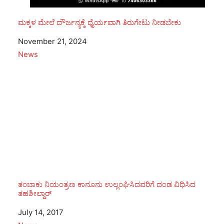
ಮಕ್ಕಳ ಮೇಲೆ ದೌರ್ಜನ್ಯಕ್ಕೆ ಧೈರ್ಯವಾಗಿ ತಿರುಗೇಟು ನೀಡಬೇಕು
Date
November 21, 2024
In relation to
News
ತಂಬಾಕು ನಿಯಂತ್ರಣ ಕಾನೂನು ಉಲ್ಲಂಘಿಸಿದವರಿಗೆ ದಂಡ ವಿಧಿಸಿದ
ತಹಶೀಲ್ದಾರ್‌
Date
July 14, 2017