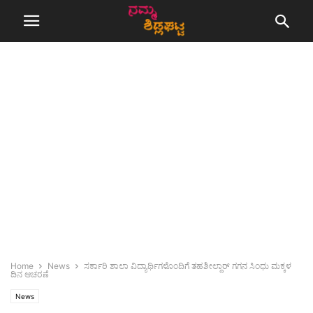
Home
News
ಸರ್ಕಾರಿ ಶಾಲಾ ವಿದ್ಯಾರ್ಥಿಗಳೊಂದಿಗೆ ತಹಶೀಲ್ದಾರ್ ಗಗನ ಸಿಂಧು ಮಕ್ಕಳ
ದಿನ ಆಚರಣೆ
News