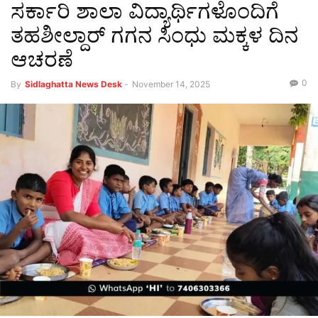
ಸರ್ಕಾರಿ ಶಾಲಾ ವಿದ್ಯಾರ್ಥಿಗಳೊಂದಿಗೆ
ತಹಶೀಲ್ದಾರ್ ಗಗನ ಸಿಂಧು ಮಕ್ಕಳ ದಿನ
ಆಚರಣೆ
0
By
Sidlaghatta News Desk
-
November 14, 2025