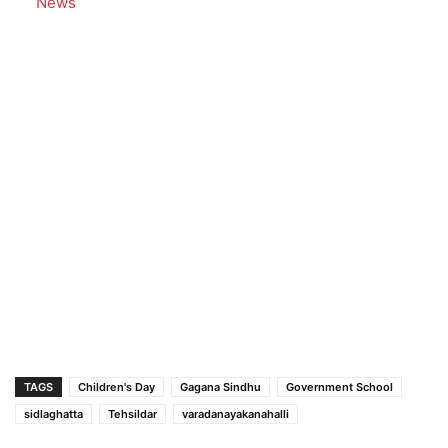
In relation to
News
TAGS
Children's Day
Gagana Sindhu
Government School
sidlaghatta
Tehsildar
varadanayakanahalli