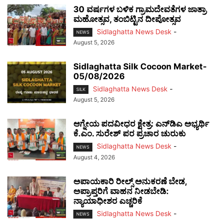
30 ವರ್ಷಗಳ ಬಳಿಕ ಗ್ರಾಮದೇವತೆಗಳ ಜಾತ್ರಾ
ಮಹೋತ್ಸವ, ತಂಬಿಟ್ಟಿನ ದೀಪೋತ್ಸವ
Sidlaghatta News Desk
-
NEWS
August 5, 2026
Sidlaghatta Silk Cocoon Market-
05/08/2026
Sidlaghatta News Desk
-
SILK
August 5, 2026
ಆಗ್ನೇಯ ಪದವೀಧರ ಕ್ಷೇತ್ರ: ಎನ್‌ಡಿಎ ಅಭ್ಯರ್ಥಿ
ಕೆ.ಎಂ. ಸುರೇಶ್ ಪರ ಪ್ರಚಾರ ಚುರುಕು
Sidlaghatta News Desk
-
NEWS
August 4, 2026
ಅಪಾಯಕಾರಿ ರೀಲ್ಸ್ ಅನುಕರಣೆ ಬೇಡ,
ಅಪ್ರಾಪ್ತರಿಗೆ ವಾಹನ ನೀಡಬೇಡಿ:
ನ್ಯಾಯಾಧೀಶರ ಎಚ್ಚರಿಕೆ
Sidlaghatta News Desk
-
NEWS