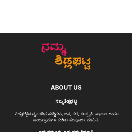
ABOUT US
ನಮ್ಮ ಶಿಡ್ಲಘಟ್ಟ
ಶಿಡ್ಲಘಟ್ಟದ ದೈನಂದಿನ ಸುದ್ದಿಗಳು, ಜನ, ಕಲೆ, ಸಂಸ್ಕೃತಿ, ವ್ಯಾಪಾರ ಹಾಗೂ
ಕಾರ್ಯಕ್ರಮಗಳ ಕುರಿತು ಸಂಪೂರ್ಣ ಮಾಹಿತಿ.