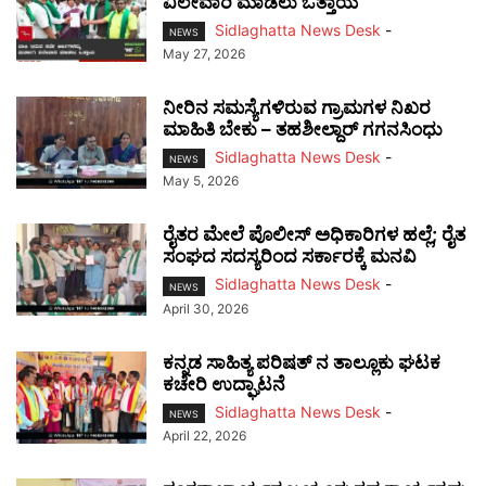
ವಿಲೇವಾರಿ ಮಾಡಲು ಒತ್ತಾಯ
Sidlaghatta News Desk
-
NEWS
May 27, 2026
ನೀರಿನ ಸಮಸ್ಯೆಗಳಿರುವ ಗ್ರಾಮಗಳ ನಿಖರ
ಮಾಹಿತಿ ಬೇಕು – ತಹಶೀಲ್ದಾರ್ ಗಗನಸಿಂಧು
Sidlaghatta News Desk
-
NEWS
May 5, 2026
ರೈತರ ಮೇಲೆ ಪೊಲೀಸ್ ಅಧಿಕಾರಿಗಳ ಹಲ್ಲೆ; ರೈತ
ಸಂಘದ ಸದಸ್ಯರಿಂದ ಸರ್ಕಾರಕ್ಕೆ ಮನವಿ
Sidlaghatta News Desk
-
NEWS
April 30, 2026
ಕನ್ನಡ ಸಾಹಿತ್ಯ ಪರಿಷತ್‌ ನ ತಾಲ್ಲೂಕು ಘಟಕ
ಕಚೇರಿ ಉದ್ಘಾಟನೆ
Sidlaghatta News Desk
-
NEWS
April 22, 2026