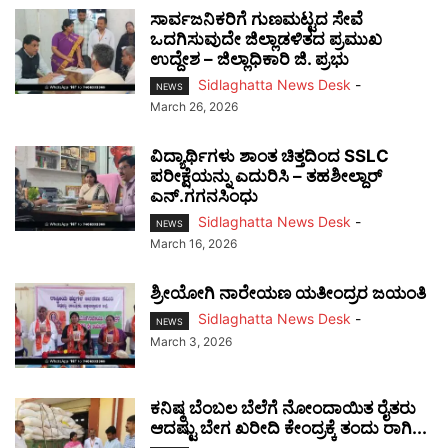
ಸಾರ್ವಜನಿಕರಿಗೆ ಗುಣಮಟ್ಟದ ಸೇವೆ
ಒದಗಿಸುವುದೇ ಜಿಲ್ಲಾಡಳಿತದ ಪ್ರಮುಖ
ಉದ್ದೇಶ – ಜಿಲ್ಲಾಧಿಕಾರಿ ಜಿ. ಪ್ರಭು
Sidlaghatta News Desk
-
NEWS
March 26, 2026
ವಿದ್ಯಾರ್ಥಿಗಳು ಶಾಂತ ಚಿತ್ತದಿಂದ SSLC
ಪರೀಕ್ಷೆಯನ್ನು ಎದುರಿಸಿ – ತಹಶೀಲ್ದಾರ್
ಎನ್.ಗಗನಸಿಂಧು
Sidlaghatta News Desk
-
NEWS
March 16, 2026
ಶ್ರೀಯೋಗಿ ನಾರೇಯಣ ಯತೀಂದ್ರರ ಜಯಂತಿ
Sidlaghatta News Desk
-
NEWS
March 3, 2026
ಕನಿಷ್ಠ ಬೆಂಬಲ ಬೆಲೆಗೆ ನೋಂದಾಯಿತ ರೈತರು
ಆದಷ್ಟು ಬೇಗ ಖರೀದಿ ಕೇಂದ್ರಕ್ಕೆ ತಂದು ರಾಗಿ...