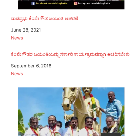
ನಾಡಪ್ರಭು ಕೆಂಪೇಗೌಡ ಜಯಂತಿ ಆಚರಣೆ
Date
June 28, 2021
In relation to
News
ಕೆಂಪೇಗೌಡರ ಜಯಂತಿಯನ್ನು ಸರ್ಕಾರಿ ಕಾರ್ಯಕ್ರಮವನ್ನಾಗಿ ಆಚರಿಸಬೇಕು
Date
September 6, 2016
In relation to
News