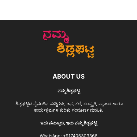
ABOUT US
ನಮ್ಮ ಶಿಡ್ಲಘಟ್ಟ
ಶಿಡ್ಲಘಟ್ಟದ ದೈನಂದಿನ ಸುದ್ದಿಗಳು, ಜನ, ಕಲೆ, ಸಂಸ್ಕೃತಿ, ವ್ಯಾಪಾರ ಹಾಗೂ
ಕಾರ್ಯಕ್ರಮಗಳ ಕುರಿತು ಸಂಪೂರ್ಣ ಮಾಹಿತಿ.
ಇದು ನಮ್ಮೂರು, ಇದು ನಮ್ಮ ಶಿಡ್ಲಘಟ್ಟ
WhatsApp:
+917406303366