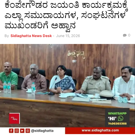
ಕೆಂಪೇಗೌಡರ ಜಯಂತಿ ಕಾರ್ಯಕ್ರಮಕ್ಕೆ
ಎಲ್ಲಾ ಸಮುದಾಯಗಳ, ಸಂಘಟನೆಗಳ
ಮುಖಂಡರಿಗೆ ಅಹ್ವಾನ
0
By
Sidlaghatta News Desk
-
June 15, 2026