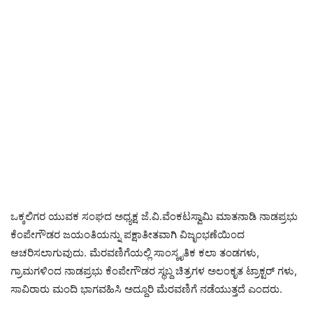
ಒಕ್ಕಲಿಗರ ಯುವಕ ಸಂಘದ ಅಧ್ಯಕ್ಷ ಜೆ.ವಿ.ವೆಂಕಟಸ್ವಾಮಿ ಮಾತನಾಡಿ ನಾಡಪ್ರಭು
ಕೆಂಪೇಗೌಡರ ಜಯಂತಿಯನ್ನು ಪಕ್ಷಾತೀತವಾಗಿ ವಿಜೃಂಭಣೆಯಿಂದ
ಆಚರಿಸಲಾಗುವುದು. ಮೆರವಣಿಗೆಯಲ್ಲಿ ಸಾಂಸ್ಕೃತಿಕ ಕಲಾ ತಂಡಗಳು,
ಗ್ರಾಮಗಳಿಂದ ನಾಡಪ್ರಭು ಕೆಂಪೇಗೌಡರ ಸ್ಥಬ್ದ ಚಿತ್ರಗಳ ಅಲಂಕೃತ ಟ್ರಾಕ್ಟರ್ ಗಳು,
ಸಾವಿರಾರು ಮಂದಿ ಭಾಗವಹಿಸಿ ಅದ್ದೂರಿ ಮೆರವಣಿಗೆ ನಡೆಯುತ್ತದೆ ಎಂದರು.