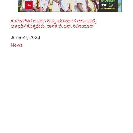
ಕೆಂಪೇಗೌಡರ ಆದರ್ಶಗಳನ್ನು ಯುವಜನತೆ ಜೀವನದಲ್ಲಿ
ಅಳವಡಿಸಿಕೊಳ್ಳಬೇಕು: ಶಾಸಕ ಬಿ.ಎನ್. ರವಿಕುಮಾರ್
Date
June 27, 2026
In relation to
News