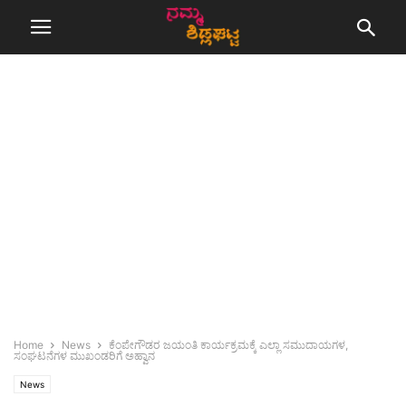
Home
News
ಕೆಂಪೇಗೌಡರ ಜಯಂತಿ ಕಾರ್ಯಕ್ರಮಕ್ಕೆ ಎಲ್ಲಾ ಸಮುದಾಯಗಳ,
ಸಂಘಟನೆಗಳ ಮುಖಂಡರಿಗೆ ಅಹ್ವಾನ
News