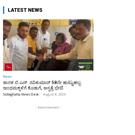
LATEST NEWS
News
ಶಾಸಕ ಬಿ.ಎನ್. ರವಿಕುಮಾರ್ 58ನೇ ಹುಟ್ಟುಹಬ್ಬ:
ಅಂಧಮಕ್ಕಳಿಗೆ ಕೊಡುಗೆ, ಆಸ್ಪತ್ರೆ ಭೇಟಿ
Sidlaghatta News Desk
-
August 8, 2026
- Advertisement -