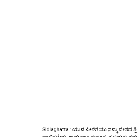
Sidlaghatta : ಯುವ ಪೀಳಿಗೆಯು ನಮ್ಮ ದೇಶದ ಶ
ಪಾಲಿಸಬೇಕು. ಆ ಮೂಲಕ ಸುಸಂಸ್ಕೃತ ಬದುಕು ನಮ್ಮ