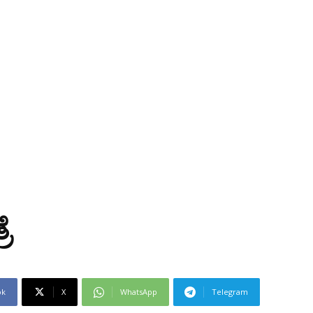
ೆ
ok
X
WhatsApp
Telegram