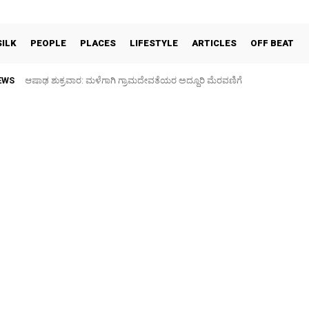
SILK
PEOPLE
PLACES
LIFESTYLE
ARTICLES
OFF BEAT
EWS
ಆಷಾಢ ಶುಕ್ರವಾರ: ಮಳೆಗಾಗಿ ಗ್ರಾಮದೇವತೆಯರ ಅದ್ದೂರಿ ಮೆರವಣಿಗೆ
ಫುಟ್‌ ಪಾತ್ ಒತ್ತುವರಿ ತೆರವಿಗೆ ಎರಡು ದಿನ ಗಡುವು: ಪೊಲೀಸ್ ಎಚ್ಚರಿಕೆ