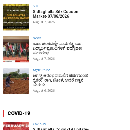
Silk
Sidlaghatta Silk Cocoon
Market-07/08/2026
August 7, 2026
News
ಶಾಲಾ ಹಂತದಲ್ಲೇ ನಾಯಕತ್ವ ಪಾಠ:
ವಿದ್ಯಾರ್ಥಿ ಪ್ರತಿನಿಧಿಗಳಿಗೆ ಪದಗ್ರಹಣ
ಸಮಾರಂಭ
August 7, 2026
Agriculture
ಆಗಸ್ಟ್ ಆರಂಭದ ಮಳೆಗೆ ಹರ್ಷಗೊಂಡ
ರೈತರು: ರಾಗಿ, ಜೋಳ, ಅವರೆ ಬಿತ್ತನೆ
ಚುರುಕು
August 6, 2026
COVID-19
Covid-19
Sidlaghatta Covid-19 Update-