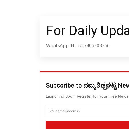
For Daily Upd
WhatsApp 'HI' to 7406303366
Subscribe to ನಮ್ಮ ಶಿಡ್ಲಘಟ್ಟ N
Launching Soon! Register for your Free New