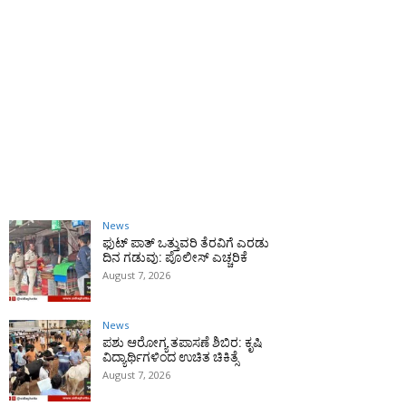
News
ಫುಟ್‌ ಪಾತ್ ಒತ್ತುವರಿ ತೆರವಿಗೆ ಎರಡು
ದಿನ ಗಡುವು: ಪೊಲೀಸ್ ಎಚ್ಚರಿಕೆ
August 7, 2026
News
ಪಶು ಆರೋಗ್ಯ ತಪಾಸಣೆ ಶಿಬಿರ: ಕೃಷಿ
ವಿದ್ಯಾರ್ಥಿಗಳಿಂದ ಉಚಿತ ಚಿಕಿತ್ಸೆ
August 7, 2026