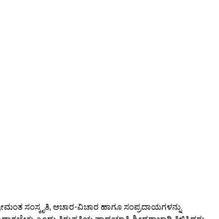
್ರೀಮಂತ ಸಂಸ್ಕೃತಿ, ಆಚಾರ-ವಿಚಾರ ಹಾಗೂ ಸಂಪ್ರದಾಯಗಳನ್ನು
ದಾಗಬೇಕು ಎಂದು ತಿರುಪತಿಯ ಪಾದಯಾತ್ರಿ ಶ್ರೀಧರಾಚಾರಿ ತಿಳಿಸಿದರು.