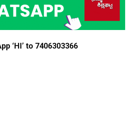
pp ‘HI’ to
7406303366