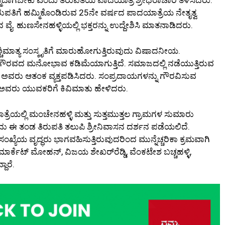
ುಪತಿಗೆ ಹಮ್ಮಿಕೊಂಡಿರುವ 25ನೇ ವರ್ಷದ ಪಾದಯಾತ್ರೆಯ ನೇತೃತ್ವ
ವೈ. ಹುಣಸೇನಹಳ್ಳಿಯಲ್ಲಿ ಭಕ್ತರನ್ನು ಉದ್ದೇಶಿಸಿ ಮಾತನಾಡಿದರು.
್ಚಿಮಾತ್ಯ ಸಂಸ್ಕೃತಿಗೆ ಮಾರುಹೋಗುತ್ತಿರುವುದು ವಿಷಾದನೀಯ.
ಗೆ ಗೌರವದ ಮನೋಭಾವ ಕಡಿಮೆಯಾಗುತ್ತಿದೆ. ಸಮಾಜದಲ್ಲಿ ನಡೆಯುತ್ತಿರುವ
ದು ಅವರು ಆತಂಕ ವ್ಯಕ್ತಪಡಿಸಿದರು. ಸಂಪ್ರದಾಯಗಳನ್ನು ಗೌರವಿಸುವ
ದು ಅವರು ಯುವಕರಿಗೆ ಕಿವಿಮಾತು ಹೇಳಿದರು.
ಲ್ಲಿ ಮಂಚೇನಹಳ್ಳಿ ಮತ್ತು ಸುತ್ತಮುತ್ತಲ ಗ್ರಾಮಗಳ ಸುಮಾರು
3 ರಂದು ಈ ತಂಡ ತಿರುಪತಿ ತಲುಪಿ ಶ್ರೀನಿವಾಸನ ದರ್ಶನ ಪಡೆಯಲಿದೆ.
ಸಂಖ್ಯೆಯ ವೃದ್ಧರು ಭಾಗವಹಿಸುತ್ತಿರುವುದರಿಂದ ಮುನ್ನೆಚ್ಚರಿಕಾ ಕ್ರಮವಾಗಿ
ಿ ಮಾರ್ಕೆಟ್ ಮೋಹನ್, ವಿಜಯ ಶೇಖರ್‌ರೆಡ್ಡಿ, ವೆಂಕಟೇಶ ಬಚ್ಚಹಳ್ಳಿ,
ದಾರೆ.