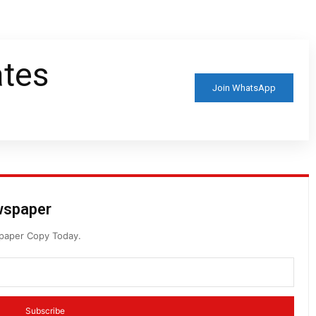
ates
Join WhatsApp
ewspaper
spaper Copy Today.
Subscribe