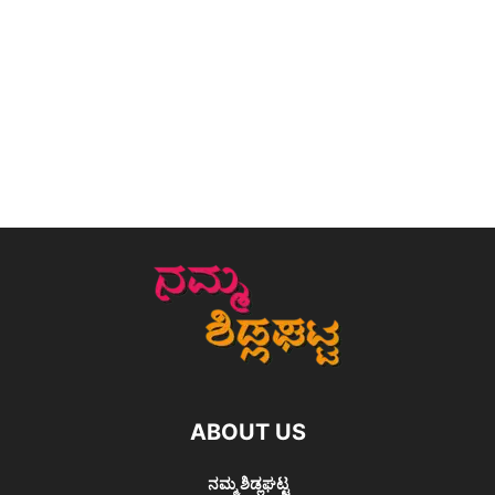
ABOUT US
ನಮ್ಮ ಶಿಡ್ಲಘಟ್ಟ