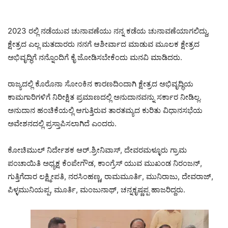
2023 ರಲ್ಲಿ ನಡೆಯುವ ಚುನಾವಣೆಯು ನನ್ನ ಕಡೆಯ ಚುನಾವಣೆಯಾಗಲಿದ್ದು,
ಕ್ಷೇತ್ರದ ಎಲ್ಲ ಮತದಾರರು ನನಗೆ ಆಶೀರ್ವಾದ ಮಾಡುವ ಮೂಲಕ ಕ್ಷೇತ್ರದ
ಅಭಿವೃದ್ಧಿಗೆ ನನ್ನೊಂದಿಗೆ ಕೈ ಜೋಡಿಸಬೇಕೆಂದು ಮನವಿ ಮಾಡಿದರು.
ರಾಜ್ಯದಲ್ಲಿ ಕೊರೊನಾ ಸೋಂಕಿನ ಕಾರಣದಿಂದಾಗಿ ಕ್ಷೇತ್ರದ ಅಭಿವೃದ್ಧಿಯ
ಕಾಮಗಾರಿಗಳಿಗೆ ನಿರೀಕ್ಷಿತ ಪ್ರಮಾಣದಲ್ಲಿ ಅನುದಾನವನ್ನು ಸರ್ಕಾರ ನೀಡಿಲ್ಲ.
ಅನುದಾನ ಹಂಚಿಕೆಯಲ್ಲಿ ಆಗುತ್ತಿರುವ ತಾರತಮ್ಯದ ಕುರಿತು ವಿಧಾನಸಭೆಯ
ಅವೇಶನದಲ್ಲಿ ಪ್ರಸ್ತಾಪಿಸಲಾಗಿದೆ ಎಂದರು.
ಕೋಚಿಮುಲ್ ನಿರ್ದೇಶಕ ಆರ್.ಶ್ರೀನಿವಾಸ್, ದೇವರಮಳ್ಳೂರು ಗ್ರಾಮ
ಪಂಚಾಯಿತಿ ಅಧ್ಯಕ್ಷ ಕೆಂಪೇಗೌಡ, ಕಾಂಗ್ರೆಸ್ ಯುವ ಮುಖಂಡ ನಿರಂಜನ್,
ಗುತ್ತಿಗೆದಾರ ಲಕ್ಷ್ಮೀಪತಿ, ನರಸಿಂಹಣ್ಣ, ರಾಮಮೂರ್ತಿ, ಮುನಿರಾಜು, ದೇವರಾಜ್,
ಪಿಳ್ಳಮುನಿಯಪ್ಪ, ಮೂರ್ತಿ, ಮಂಜುನಾಥ್, ಚನ್ನಕೃಷ್ಣಪ್ಪ ಹಾಜರಿದ್ದರು.