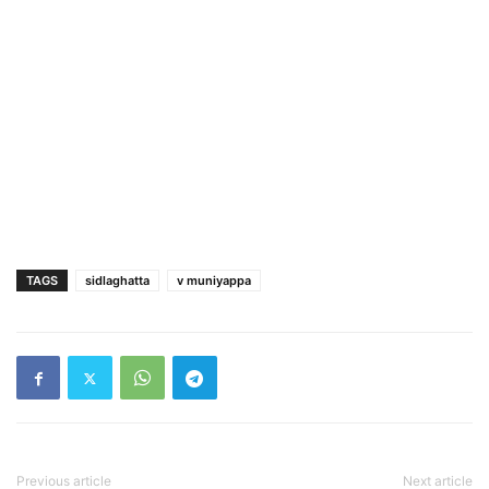
TAGS
sidlaghatta
v muniyappa
Previous article
Next article