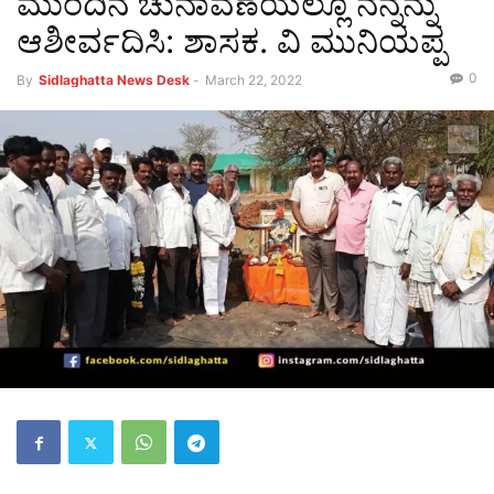
ಮುಂದಿನ ಚುನಾವಣೆಯಲ್ಲೂ ನನ್ನನ್ನು
ಆಶೀರ್ವದಿಸಿ: ಶಾಸಕ. ವಿ ಮುನಿಯಪ್ಪ
0
By
Sidlaghatta News Desk
-
March 22, 2022