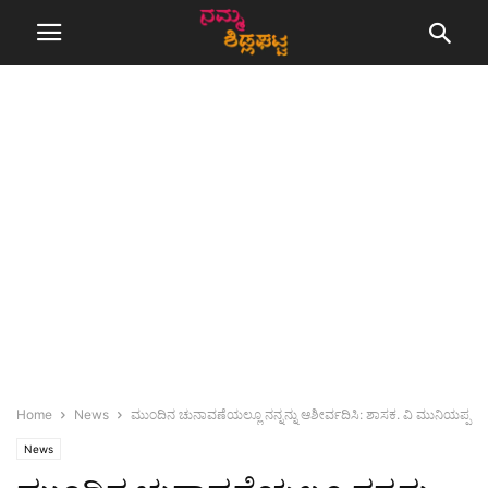
Home
News
ಮುಂದಿನ ಚುನಾವಣೆಯಲ್ಲೂ ನನ್ನನ್ನು ಆಶೀರ್ವದಿಸಿ: ಶಾಸಕ. ವಿ ಮುನಿಯಪ್ಪ
News