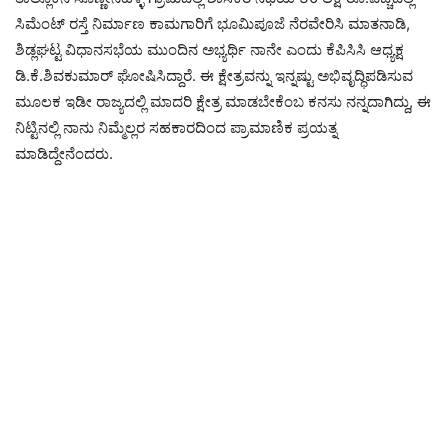
ಸಿಮೆಂಟ್ ರಸ್ತೆ ನಿರ್ಮಾಣ ಕಾಮಗಾರಿಗೆ ಭೂಮಿಪೂಜೆ ನೆರವೇರಿಸಿ ಮಾತನಾಡಿ,
ಶಿಡ್ಲಘಟ್ಟ ವಿಧಾನಸಭೆಯ ಮುಂದಿನ ಅಭ್ಯರ್ಥಿ ನಾನೇ ಎಂದು ಕೆಪಿಸಿಸಿ ಆಧ್ಯಕ್ಷ
ಡಿ.ಕೆ.ಶಿವಕುಮಾರ್ ಘೋಷಿಸಿದ್ದಾರೆ. ಈ ಕ್ಷೇತ್ರವನ್ನು ಇನ್ನಷ್ಟು ಅಭಿವೃದ್ಧಿಪಡಿಸುವ
ಮೂಲಕ ಇಡೀ ರಾಜ್ಯದಲ್ಲಿ ಮಾದರಿ ಕ್ಷೇತ್ರ ಮಾಡಬೇಕೆಂಬ ಕನಸು ನನ್ನದಾಗಿದ್ದು, ಈ
ನಿಟ್ಟಿನಲ್ಲಿ ನಾನು ನಿಮ್ಮೆಲ್ಲರ ಸಹಕಾರದಿಂದ ಪ್ರಾಮಾಣಿಕ ಪ್ರಯತ್ನ
ಮಾಡಿದ್ದೇನೆಂದರು.