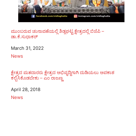
ಮುಂಬರುವ ಚುನಾವಣೆಯಲ್ಲಿ ಶಿಡ್ಲಘಟ್ಟ ಕ್ಷೇತ್ರದಲ್ಲಿ ಬಿಜೆಪಿ –
ಡಾ.ಕೆ.ಸುಧಾಕರ್
Date
March 31, 2022
In relation to
News
ಕ್ಷೇತ್ರದ ಮತದಾರರು ಕ್ಷೇತ್ರದ ಅಭಿವೃದ್ದಿಗಾಗಿ ದುಡಿಯಲು ಅವಕಾಶ
ಕಲ್ಪಿಸಿಕೊಡಬೇಕು – ಎಂ ರಾಜಣ್ಣ
Date
April 28, 2018
In relation to
News