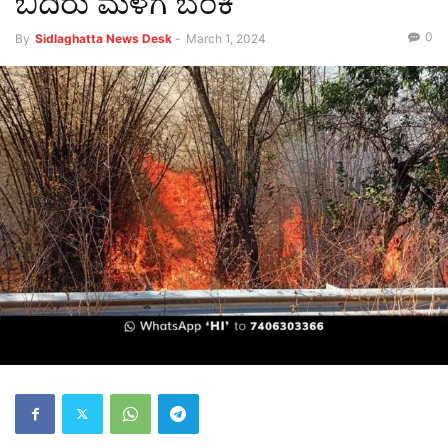
ಬಿದಿರು ಮೆಳೆಗೆ ಬೆಂಕಿ
0
By
Sidlaghatta News Desk
-
March 1, 2024