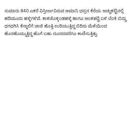
ಸುಮಾರು 840 ಎಕರೆ ವಿಸ್ತೀರ್ಣವಿರುವ ಅಮಾನಿ ಭದ್ರನ ಕೆರೆಯ ಅಚ್ಚುಕಟ್ಟಿನಲ್ಲಿ
ಹದಿಮೂರು ಹಳ್ಳಿಗಳಿವೆ. ಕಾಕಚೊಕ್ಕಂಡಹಳ್ಳಿ ಹಾಗೂ ಅಂಕತಟ್ಟಿ ಬಳಿ ಬೆಂಕಿ ಬಿದ್ದು
ಧಗಧಗಿಸಿ ಕೆನ್ನಾಲಿಗೆ ಚಾಚಿ ಹೊತ್ತಿ ಉರಿಯುತ್ತಿದ್ದ ಬಿದಿರು ಮೆಳೆಯಿಂದ
ಹೊರಹೊಮ್ಮುತ್ತಿದ್ದ ಹೊಗೆ ಬಹು ದೂರದವರೆಗೂ ಕಾಣಿಸುತ್ತಿತ್ತು.