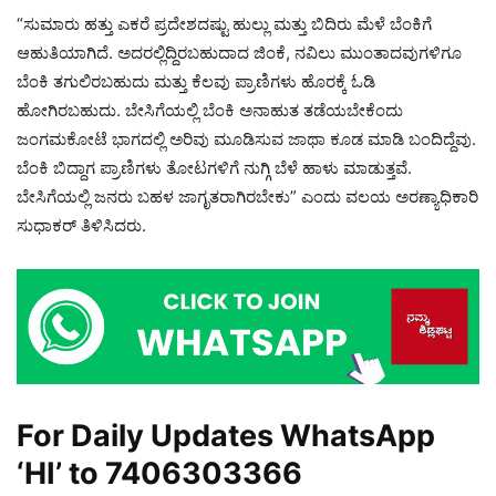
“ಸುಮಾರು ಹತ್ತು ಎಕರೆ ಪ್ರದೇಶದಷ್ಟು ಹುಲ್ಲು ಮತ್ತು ಬಿದಿರು ಮೆಳೆ ಬೆಂಕಿಗೆ
ಆಹುತಿಯಾಗಿದೆ. ಅದರಲ್ಲಿದ್ದಿರಬಹುದಾದ ಜಿಂಕೆ, ನವಿಲು ಮುಂತಾದವುಗಳಿಗೂ
ಬೆಂಕಿ ತಗುಲಿರಬಹುದು ಮತ್ತು ಕೆಲವು ಪ್ರಾಣಿಗಳು ಹೊರಕ್ಕೆ ಓಡಿ
ಹೋಗಿರಬಹುದು. ಬೇಸಿಗೆಯಲ್ಲಿ ಬೆಂಕಿ ಅನಾಹುತ ತಡೆಯಬೇಕೆಂದು
ಜಂಗಮಕೋಟೆ ಭಾಗದಲ್ಲಿ ಅರಿವು ಮೂಡಿಸುವ ಜಾಥಾ ಕೂಡ ಮಾಡಿ ಬಂದಿದ್ದೆವು.
ಬೆಂಕಿ ಬಿದ್ದಾಗ ಪ್ರಾಣಿಗಳು ತೋಟಗಳಿಗೆ ನುಗ್ಗಿ ಬೆಳೆ ಹಾಳು ಮಾಡುತ್ತವೆ.
ಬೇಸಿಗೆಯಲ್ಲಿ ಜನರು ಬಹಳ ಜಾಗೃತರಾಗಿರಬೇಕು” ಎಂದು ವಲಯ ಅರಣ್ಯಾಧಿಕಾರಿ
ಸುಧಾಕರ್ ತಿಳಿಸಿದರು.
For Daily Updates WhatsApp
‘HI’ to
7406303366