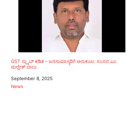
GST ಸ್ಲ್ಯಾಬ್ ಕಡಿತ – ಜನಸಾಮಾನ್ಯರಿಗೆ ಅನುಕೂಲ: ಸಂಸದ ಎಂ.
ಮಲ್ಲೇಶ್ ಬಾಬು
Date
September 8, 2025
In relation to
News