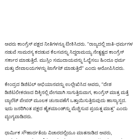
ಅವರು ಕಾಂಗ್ರೆಸ್ ಪಕ್ಷದ ನೀತಿಗಳನ್ನೂ ಟೀಕಿಸಿದರು. “ರಾಜ್ಯದಲ್ಲಿ ಜಾತಿ-ಧರ್ಮಗಳ
ನಡುವೆ ಸಾಮರಸ್ಯ ಕದಡುವ ಕೆಲಸವನ್ನು ಸಿದ್ದರಾಮಯ್ಯ ನೇತೃತ್ವದ ಕಾಂಗ್ರೆಸ್
ಸರ್ಕಾರ ಮಾಡುತ್ತಿದೆ. ಮುಸ್ಲಿಂ ಸಮುದಾಯವನ್ನು ಓಲೈಸಲು ಹಿಂದೂ ಧರ್ಮ
ಮತ್ತು ದೇವಾಲಯಗಳನ್ನು ಟಾರ್ಗೆಟ್ ಮಾಡುತ್ತಿದೆ” ಎಂದು ಆರೋಪಿಸಿದರು.
ಕೇಂದ್ರದ ಡಿಜಿಟಲ್‌ ಅಭಿಯಾನವನ್ನು ಉಲ್ಲೇಖಿಸಿದ ಅವರು, “ದೇಶ
ಡಿಜಿಟಲೀಕರಣದ ದಿಕ್ಕಿನಲ್ಲಿ ವೇಗವಾಗಿ ಸಾಗುತ್ತಿರುವಾಗ, ಕಾಂಗ್ರೆಸ್ ಮಾತ್ರ ಮತ್ತೆ
ಬ್ಯಾಲೆಟ್ ಪೇಪರ್ ಮೂಲಕ ಚುನಾವಣೆಗೆ ಒತ್ತಾಯಿಸುತ್ತಿರುವುದು ಹಾಸ್ಯಾಸ್ಪದ.
ಇದು ಜನರಿಗಿಂತ ಪಕ್ಷದ ಹೈಕಮಾಂಡ್‌ನ್ನು ಮೆಚ್ಚಿಸುವ ಪ್ರಯತ್ನ ಮಾತ್ರ” ಎಂದು
ವ್ಯಂಗ್ಯವಾಡಿದರು.
ಧಾರ್ಮಿಕ ಸೌಹಾರ್ದತೆಯ ವಿಚಾರದಲ್ಲಿಯೂ ಮಾತನಾಡಿದ ಅವರು,