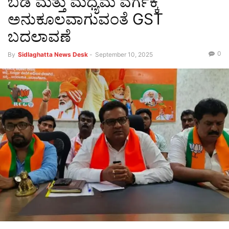
ಬಡ ಮತ್ತು ಮಧ್ಯಮ ವರ್ಗಕ್ಕೆ
ಅನುಕೂಲವಾಗುವಂತೆ GST
ಬದಲಾವಣೆ
0
By
Sidlaghatta News Desk
-
September 10, 2025