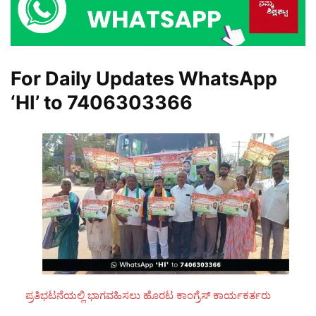
For Daily Updates WhatsApp
‘HI’ to
7406303366
ಪ್ರತಿಭಟನೆಯಲ್ಲಿ ಭಾಗವಹಿಸಲು ಹೊರಟ ಕಾಂಗ್ರೆಸ್ ಕಾರ್ಯಕರ್ತರು