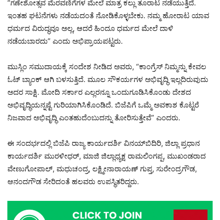
“ಗಣೇಶೋತ್ಸವ ಮೆರವಣಿಗೆಗಳ ಮೇಲೆ ಮಾತ್ರ ಕಲ್ಲು ತೂರಾಟ ನಡೆಯುತ್ತಿದೆ.
ಇಂತಹ ಘಟನೆಗಳು ನಡೆಯದಂತೆ ನೋಡಿಕೊಳ್ಳಬೇಕು. ನಮ್ಮ ಹೋರಾಟ ಯಾವ
ಧರ್ಮದ ವಿರುದ್ಧವೂ ಅಲ್ಲ, ಆದರೆ ಹಿಂದೂ ಧರ್ಮದ ಮೇಲೆ ದಾಳಿ
ನಡೆಯಬಾರದು” ಎಂದು ಅಭಿಪ್ರಾಯಪಟ್ಟರು.
ಮುಸ್ಲಿಂ ಸಮುದಾಯಕ್ಕೆ ಸಂದೇಶ ನೀಡಿದ ಅವರು, “ಕಾಂಗ್ರೆಸ್ ನಿಮ್ಮನ್ನು ಕೇವಲ
ಓಟ್ ಬ್ಯಾಂಕ್‌ ಆಗಿ ಬಳಸುತ್ತಿದೆ. ಮೂಲ ಸೌಕರ್ಯಗಳ ಅಭಿವೃದ್ಧಿ ಇಲ್ಲದಿರುವುದು
ಅದರ ಸಾಕ್ಷಿ. ಮೋದಿ ಸರ್ಕಾರ ಎಲ್ಲರನ್ನೂ ಒಂದುಗೂಡಿಸಿಕೊಂಡು ದೇಶದ
ಅಭಿವೃದ್ಧಿಯನ್ನಷ್ಟೆ ಗುರಿಯಾಗಿಸಿಕೊಂಡಿದೆ. ಬಿಜೆಪಿಗೆ ಒಮ್ಮೆ ಅವಕಾಶ ಕೊಟ್ಟರೆ
ನಿಜವಾದ ಅಭಿವೃದ್ಧಿ ಎಂತಹುದೆಂಬುದನ್ನು ತೋರಿಸುತ್ತೇವೆ” ಎಂದರು.
ಈ ಸಂದರ್ಭದಲ್ಲಿ ಬಿಜೆಪಿ ರಾಜ್ಯ ಕಾರ್ಯದರ್ಶಿ ವಿನಯ್‌ಬಿದಿರಿ, ಜಿಲ್ಲಾ ಪ್ರಧಾನ
ಕಾರ್ಯದರ್ಶಿ ಮುರಳೀಧರ್, ಮಾಜಿ ಜಿಲ್ಲಾಧ್ಯಕ್ಷ ರಾಮಲಿಂಗಪ್ಪ, ಮುಖಂಡರಾದ
ವೇಣುಗೋಪಾಲ್, ಮಧುಚಂದ್ರ, ಲಕ್ಷ್ಮೀನಾರಾಯಣ್ ಗುಪ್ತ, ಸುರೇಂದ್ರಗೌಡ,
ಆನಂದಗೌಡ ಸೇರಿದಂತೆ ಹಲವರು ಉಪಸ್ಥಿತರಿದ್ದರು.