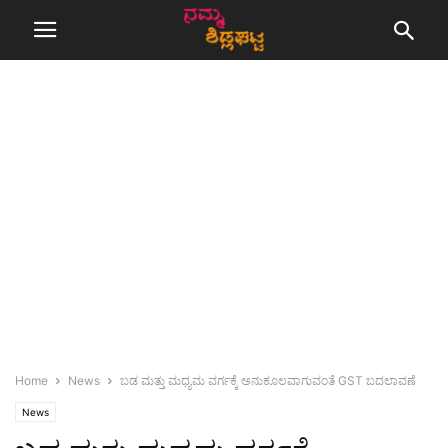
Home
News
ಬಡ ಮತ್ತು ಮಧ್ಯಮ ವರ್ಗಕ್ಕೆ ಅನುಕೂಲವಾಗುವಂತೆ GST ಬದಲಾವಣೆ
News