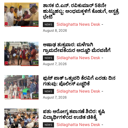
ಶಾಸಕ ಬಿ.ಎನ್. ರವಿಕುಮಾರ್ 58ನೇ
ಹುಟ್ಟುಹಬ್ಬ: ಅಂಧಮಕ್ಕಳಿಗೆ ಕೊಡುಗೆ, ಆಸ್ಪತ್ರೆ
ಭೇಟಿ
Sidlaghatta News Desk
-
NEWS
August 8, 2026
ಆಷಾಢ ಶುಕ್ರವಾರ: ಮಳೆಗಾಗಿ
ಗ್ರಾಮದೇವತೆಯರ ಅದ್ದೂರಿ ಮೆರವಣಿಗೆ
Sidlaghatta News Desk
-
NEWS
August 7, 2026
ಫುಟ್‌ ಪಾತ್ ಒತ್ತುವರಿ ತೆರವಿಗೆ ಎರಡು ದಿನ
ಗಡುವು: ಪೊಲೀಸ್ ಎಚ್ಚರಿಕೆ
Sidlaghatta News Desk
-
NEWS
August 7, 2026
ಪಶು ಆರೋಗ್ಯ ತಪಾಸಣೆ ಶಿಬಿರ: ಕೃಷಿ
ವಿದ್ಯಾರ್ಥಿಗಳಿಂದ ಉಚಿತ ಚಿಕಿತ್ಸೆ
Sidlaghatta News Desk
-
NEWS