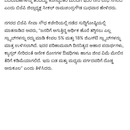
ಬದಲಾವಣೆಗಳನ್ನು ತಂದಿದ್ದು, ಕೋಟ್ಯಂತರ ಮಂದಿಗೆ ಇದರ ನೇರ ಲಾಭ ಸಿಗಲಿದೆ
ಎಂದು ಬಿಜೆಪಿ ಜಿಲ್ಲಾಧ್ಯಕ್ಷ ಸೀಕಲ್ ರಾಮಚಂದ್ರಗೌಡ ಬುಧವಾರ ಹೇಳಿದರು.
ನಗರದ ಬಿಜೆಪಿ ಸೇವಾ ಸೌಧ ಕಚೇರಿಯಲ್ಲಿ ನಡೆದ ಸುದ್ದಿಗೋಷ್ಠಿಯಲ್ಲಿ
ಮಾತನಾಡಿದ ಅವರು, “ಜನರಿಗೆ ಆಗುತ್ತಿದ್ದ ಆರ್ಥಿಕ ಹೊರೆ ತಗ್ಗಿಸಲು ಎಲ್ಲ
ಸ್ಲ್ಯಾಬ್‌ಗಳನ್ನು ರದ್ದು ಮಾಡಿ ಕೇವಲ 5% ಮತ್ತು 18% ಜಿಎಸ್‌ಟಿ ಸ್ಲ್ಯಾಬ್‌ಗಳನ್ನು
ಮಾತ್ರ ಉಳಿಸಲಾಗಿದೆ. ಇದರ ಪರಿಣಾಮವಾಗಿ ದಿನನಿತ್ಯದ ಆಹಾರ ಪದಾರ್ಥಗಳು,
ಕ್ಯಾನ್ಸರ್ ಸೇರಿದಂತೆ ಅನೇಕ ರೋಗಗಳ ಔಷಧಿಗಳು ಹಾಗೂ ಜೀವ ವಿಮೆ ಮೇಲಿನ
ತೆರಿಗೆ ಕಡಿಮೆಯಾಗಲಿದೆ. ಇದು ಬಡ ಮತ್ತು ಮಧ್ಯಮ ವರ್ಗದವರಿಗೆ ದೊಡ್ಡ
ಅನುಕೂಲ” ಎಂದು ತಿಳಿಸಿದರು.