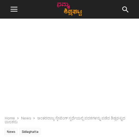
Home
News
ಅಂತರರಾಜ್ಯ ಸ್ಕೇಟಿಂಗ್ ಸ್ಪರ್ಧೆಯಲ್ಲಿ ಪದಕಗಳನ್ನು ಪಡೆದ ಶಿಡ್ಲಘಟ್ಟದ
ಬಾಲಕರು
News
Sidlaghatta