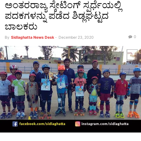
ಅಂತರರಾಜ್ಯ ಸ್ಕೇಟಿಂಗ್ ಸ್ಪರ್ಧೆಯಲ್ಲಿ
ಪದಕಗಳನ್ನು ಪಡೆದ ಶಿಡ್ಲಘಟ್ಟದ
ಬಾಲಕರು
0
By
Sidlaghatta News Desk
-
December 23, 2020