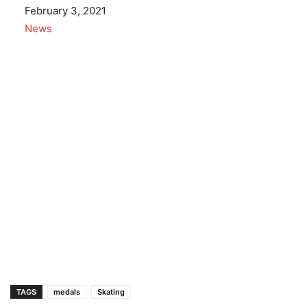
Date
February 3, 2021
In relation to
News
TAGS
medals
Skating