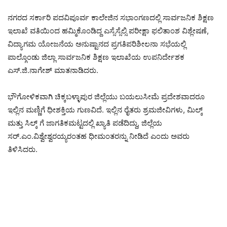
ನಗರದ ಸರ್ಕಾರಿ ಪದವಿಪೂರ್ವ ಕಾಲೇಜಿನ ಸಭಾಂಗಣದಲ್ಲಿ ಸಾರ್ವಜನಿಕ ಶಿಕ್ಷಣ
ಇಲಾಖೆ ವತಿಯಿಂದ ಹಮ್ಮಿಕೊಂಡಿದ್ದ ಎಸ್ಸೆಸ್ಸೆಲ್ಸಿ ಪರೀಕ್ಷಾ ಫಲಿತಾಂಶ ವಿಶ್ಲೇಷಣೆ,
ವಿದ್ಯಾಗಮ ಯೋಜನೆಯ ಅನುಷ್ಟಾನದ ಪ್ರಗತಿಪರಿಶೀಲನಾ ಸಭೆಯಲ್ಲಿ
ಪಾಲ್ಗೊಂಡು ಜಿಲ್ಲಾ ಸಾರ್ವಜನಿಕ ಶಿಕ್ಷಣ ಇಲಾಖೆಯ ಉಪನಿರ್ದೇಶಕ
ಎಸ್.ಜಿ.ನಾಗೇಶ್ ಮಾತನಾಡಿದರು.
ಭೌಗೋಳಿಕವಾಗಿ ಚಿಕ್ಕಬಳ್ಳಾಪುರ ಜಿಲ್ಲೆಯು ಬಯಲುಸೀಮೆ ಪ್ರದೇಶವಾದರೂ
ಇಲ್ಲಿನ ಮಣ್ಣಿಗೆ ಧೀಶಕ್ತಿಯ ಗುಣವಿದೆ. ಇಲ್ಲಿನ ರೈತರು ಶ್ರಮಜೀವಿಗಳು, ಮಿಲ್ಕ್
ಮತ್ತು ಸಿಲ್ಕ್ ಗೆ ಜಾಗತಿಕಮಟ್ಟದಲ್ಲಿ ಖ್ಯಾತಿ ಪಡೆದಿದ್ದು, ಜಿಲ್ಲೆಯ
ಸರ್.ಎಂ.ವಿಶ್ವೇಶ್ವರಯ್ಯರಂತಹ ಧೀಮಂತರನ್ನು ನೀಡಿದೆ ಎಂದು ಅವರು
ತಿಳಿಸಿದರು.