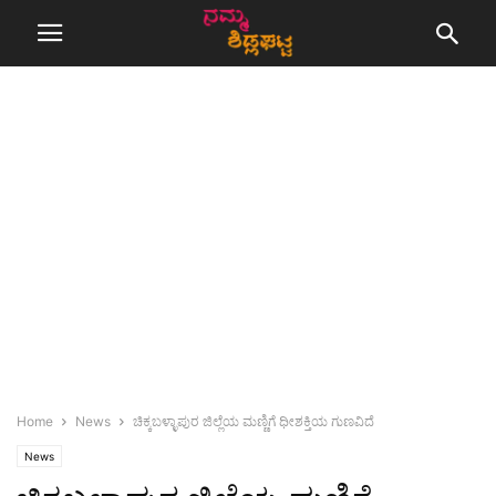
Home
News
ಚಿಕ್ಕಬಳ್ಳಾಪುರ ಜಿಲ್ಲೆಯ ಮಣ್ಣಿಗೆ ಧೀಶಕ್ತಿಯ ಗುಣವಿದೆ
News