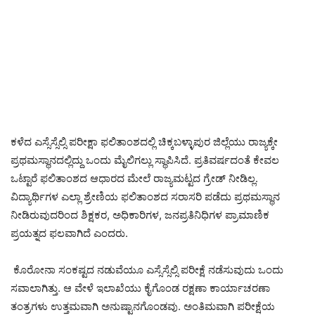
ಕಳೆದ ಎಸ್ಸೆಸ್ಸೆಲ್ಸಿ ಪರೀಕ್ಷಾ ಫಲಿತಾಂಶದಲ್ಲಿ ಚಿಕ್ಕಬಳ್ಳಾಪುರ ಜಿಲ್ಲೆಯು ರಾಜ್ಯಕ್ಕೇ
ಪ್ರಥಮಸ್ಥಾನದಲ್ಲಿದ್ದು ಒಂದು ಮೈಲಿಗಲ್ಲು ಸ್ಥಾಪಿಸಿದೆ. ಪ್ರತಿವರ್ಷದಂತೆ ಕೇವಲ
ಒಟ್ಟಾರೆ ಫಲಿತಾಂಶದ ಆಧಾರದ ಮೇಲೆ ರಾಜ್ಯಮಟ್ಟದ ಗ್ರೇಡ್ ನೀಡಿಲ್ಲ.
ವಿದ್ಯಾರ್ಥಿಗಳ ಎಲ್ಲಾ ಶ್ರೇಣಿಯ ಫಲಿತಾಂಶದ ಸರಾಸರಿ ಪಡೆದು ಪ್ರಥಮಸ್ಥಾನ
ನೀಡಿರುವುದರಿಂದ ಶಿಕ್ಷಕರ, ಅಧಿಕಾರಿಗಳ, ಜನಪ್ರತಿನಿಧಿಗಳ ಪ್ರಾಮಾಣಿಕ
ಪ್ರಯತ್ನದ ಫಲವಾಗಿದೆ ಎಂದರು.
ಕೊರೋನಾ ಸಂಕಷ್ಟದ ನಡುವೆಯೂ ಎಸ್ಸೆಸ್ಸೆಲ್ಸಿ ಪರೀಕ್ಷೆ ನಡೆಸುವುದು ಒಂದು
ಸವಾಲಾಗಿತ್ತು. ಆ ವೇಳೆ ಇಲಾಖೆಯು ಕೈಗೊಂಡ ರಕ್ಷಣಾ ಕಾರ್ಯಾಚರಣಾ
ತಂತ್ರಗಳು ಉತ್ತಮವಾಗಿ ಅನುಷ್ಟಾನಗೊಂಡವು. ಅಂತಿಮವಾಗಿ ಪರೀಕ್ಷೆಯ