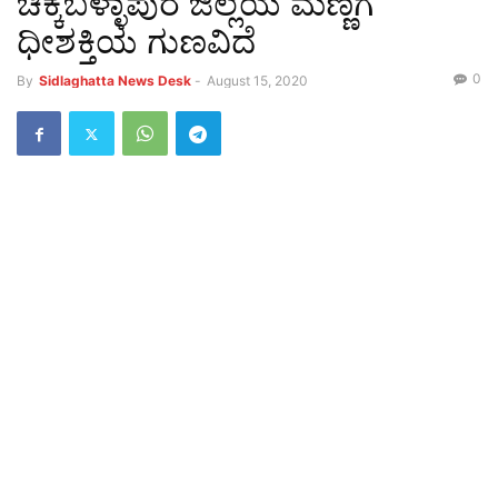
ಚಿಕ್ಕಬಳ್ಳಾಪುರ ಜಿಲ್ಲೆಯ ಮಣ್ಣಿಗೆ
ಧೀಶಕ್ತಿಯ ಗುಣವಿದೆ
0
By
Sidlaghatta News Desk
-
August 15, 2020