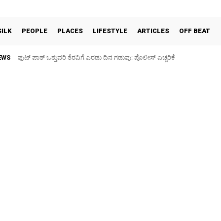
SILK
PEOPLE
PLACES
LIFESTYLE
ARTICLES
OFF BEAT
EWS
ಫುಟ್‌ ಪಾತ್ ಒತ್ತುವರಿ ತೆರವಿಗೆ ಎರಡು ದಿನ ಗಡುವು: ಪೊಲೀಸ್ ಎಚ್ಚರಿಕೆ
ಪಶು ಆರೋಗ್ಯ ತಪಾಸಣೆ ಶಿಬಿರ: ಕೃಷಿ ವಿದ್ಯಾರ್ಥಿಗಳಿಂದ ಉಚಿತ ಚಿಕಿತ್ಸೆ