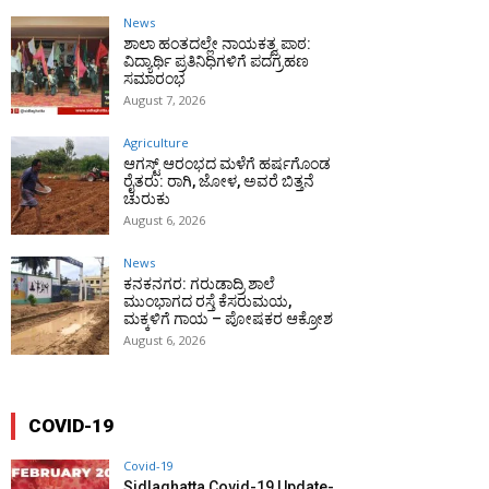
News
ಶಾಲಾ ಹಂತದಲ್ಲೇ ನಾಯಕತ್ವ ಪಾಠ:
ವಿದ್ಯಾರ್ಥಿ ಪ್ರತಿನಿಧಿಗಳಿಗೆ ಪದಗ್ರಹಣ
ಸಮಾರಂಭ
August 7, 2026
Agriculture
ಆಗಸ್ಟ್ ಆರಂಭದ ಮಳೆಗೆ ಹರ್ಷಗೊಂಡ
ರೈತರು: ರಾಗಿ, ಜೋಳ, ಅವರೆ ಬಿತ್ತನೆ
ಚುರುಕು
August 6, 2026
News
ಕನಕನಗರ: ಗರುಡಾದ್ರಿ ಶಾಲೆ
ಮುಂಭಾಗದ ರಸ್ತೆ ಕೆಸರುಮಯ,
ಮಕ್ಕಳಿಗೆ ಗಾಯ – ಪೋಷಕರ ಆಕ್ರೋಶ
August 6, 2026
COVID-19
Covid-19
Sidlaghatta Covid-19 Update-