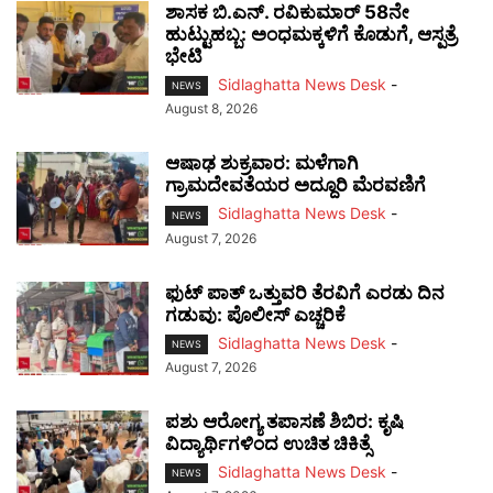
ಶಾಸಕ ಬಿ.ಎನ್. ರವಿಕುಮಾರ್ 58ನೇ
ಹುಟ್ಟುಹಬ್ಬ: ಅಂಧಮಕ್ಕಳಿಗೆ ಕೊಡುಗೆ, ಆಸ್ಪತ್ರೆ
ಭೇಟಿ
Sidlaghatta News Desk
-
NEWS
August 8, 2026
ಆಷಾಢ ಶುಕ್ರವಾರ: ಮಳೆಗಾಗಿ
ಗ್ರಾಮದೇವತೆಯರ ಅದ್ದೂರಿ ಮೆರವಣಿಗೆ
Sidlaghatta News Desk
-
NEWS
August 7, 2026
ಫುಟ್‌ ಪಾತ್ ಒತ್ತುವರಿ ತೆರವಿಗೆ ಎರಡು ದಿನ
ಗಡುವು: ಪೊಲೀಸ್ ಎಚ್ಚರಿಕೆ
Sidlaghatta News Desk
-
NEWS
August 7, 2026
ಪಶು ಆರೋಗ್ಯ ತಪಾಸಣೆ ಶಿಬಿರ: ಕೃಷಿ
ವಿದ್ಯಾರ್ಥಿಗಳಿಂದ ಉಚಿತ ಚಿಕಿತ್ಸೆ
Sidlaghatta News Desk
-
NEWS