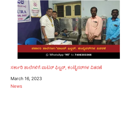
ಸರ್ಕಾರಿ ಶಾಲೆಗಳಿಗೆ ವಾಟರ್ ಫಿಲ್ಟರ್, ಕಂಟೈನರ್‌ಗಳ ವಿತರಣೆ
Date
March 16, 2023
In relation to
News