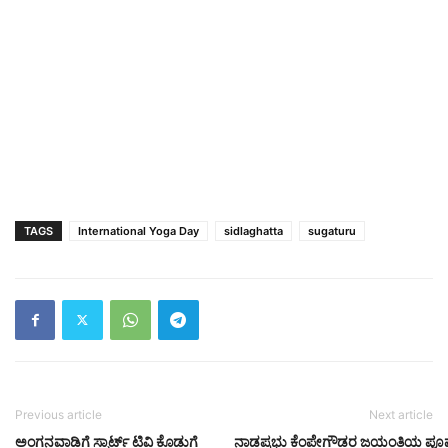
TAGS
International Yoga Day
sidlaghatta
sugaturu
Previous article
Next article
ಅಂಗನವಾಡಿಗೆ ಸ್ಮಾರ್ಟ್ ಟಿವಿ ಕೊಡುಗೆ
ನಾಡಪ್ರಭು ಕೆಂಪೇಗೌಡರ ಜಯಂತಿಯ ಪೂರ್