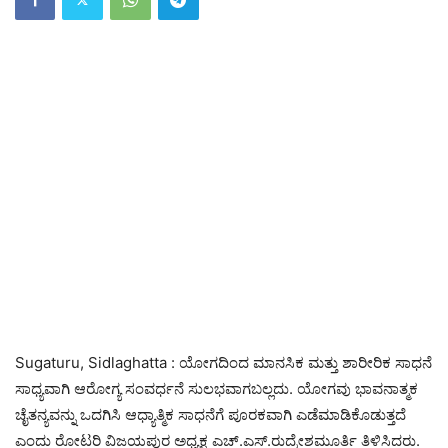
Sugaturu, Sidlaghatta : ಯೋಗದಿಂದ ಮಾನಸಿಕ ಮತ್ತು ಶಾರೀರಿಕ ಸಾಧನೆ
ಸಾಧ್ಯವಾಗಿ ಆರೋಗ್ಯ ಸಂವರ್ಧನೆ ಸುಲಭವಾಗಬಲ್ಲದು. ಯೋಗವು ಭಾವನಾತ್ಮಕ
ಚೈತನ್ಯವನ್ನು ಒದಗಿಸಿ ಆಧ್ಯಾತ್ಮಿಕ ಸಾಧನೆಗೆ ಪೂರಕವಾಗಿ ಎಡೆಮಾಡಿಕೊಡುತ್ತದೆ
ಎಂದು ರೋಟರಿ ವಿಜಯಪುರ ಅಧ್ಯಕ್ಷ ಎಚ್.ಎಸ್.ರುದ್ರೇಶಮೂರ್ತಿ ತಿಳಿಸಿದರು.