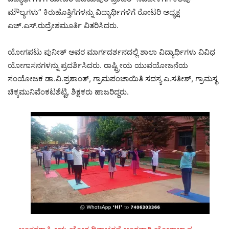
ಮೌಲ್ಯಗಳು” ಕಿರುಹೊತ್ತಿಗೆಗಳನ್ನು ವಿದ್ಯಾರ್ಥಿಗಳಿಗೆ ರೋಟರಿ ಅಧ್ಯಕ್ಷ
ಎಚ್.ಎಸ್.ರುದ್ರೇಶಮೂರ್ತಿ ವಿತರಿಸಿದರು.
ಯೋಗಪಟು ಪುನೀತ್ ಅವರ ಮಾರ್ಗದರ್ಶನದಲ್ಲಿ ಶಾಲಾ ವಿದ್ಯಾರ್ಥಿಗಳು ವಿವಿಧ
ಯೋಗಾಸನಗಳನ್ನು ಪ್ರದರ್ಶಿಸಿದರು. ರಾಷ್ಟ್ರೀಯ ಯುವಯೋಜನೆಯ
ಸಂಯೋಜಕ ಡಾ.ವಿ.ಪ್ರಶಾಂತ್, ಗ್ರಾಮಪಂಚಾಯಿತಿ ಸದಸ್ಯ ಎ.ಸತೀಶ್, ಗ್ರಾಮಸ್ಥ
ಚಿಕ್ಕಮುನಿವೆಂಕಟಶೆಟ್ಟಿ, ಶಿಕ್ಷಕರು ಹಾಜರಿದ್ದರು.