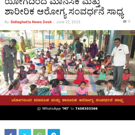
ಯೋಗದಿಂದ ಮಾನಸಿಕ ಮತ್ತು
ಶಾರೀರಿಕ ಆರೋಗ್ಯ ಸಂವರ್ಧನೆ ಸಾಧ್ಯ
0
By
Sidlaghatta News Desk
-
June 22, 2023