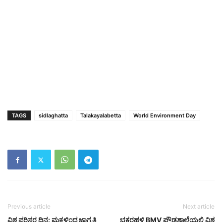
TAGS
sidlaghatta
Talakayalabetta
World Environment Day
Previous article
Next article
ವಿಶ್ವ ಪರಿಸರ ದಿನ: ಮಕ್ಕಳಿಂದ ಜಾಗೃತಿ
ಭಕ್ತರಹಳ್ಳಿ BMV ಪ್ರೌಢಶಾಲೆಯಲ್ಲಿ ವಿಶ್ವ