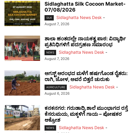
Sidlaghatta Silk Cocoon Market-
07/08/2026
Sidlaghatta News Desk
-
SILK
August 7, 2026
ಶಾಲಾ ಹಂತದಲ್ಲೇ ನಾಯಕತ್ವ ಪಾಠ: ವಿದ್ಯಾರ್ಥಿ
ಪ್ರತಿನಿಧಿಗಳಿಗೆ ಪದಗ್ರಹಣ ಸಮಾರಂಭ
Sidlaghatta News Desk
-
NEWS
August 7, 2026
ಆಗಸ್ಟ್ ಆರಂಭದ ಮಳೆಗೆ ಹರ್ಷಗೊಂಡ ರೈತರು:
ರಾಗಿ, ಜೋಳ, ಅವರೆ ಬಿತ್ತನೆ ಚುರುಕು
Sidlaghatta News Desk
-
AGRICULTURE
August 6, 2026
ಕನಕನಗರ: ಗರುಡಾದ್ರಿ ಶಾಲೆ ಮುಂಭಾಗದ ರಸ್ತೆ
ಕೆಸರುಮಯ, ಮಕ್ಕಳಿಗೆ ಗಾಯ – ಪೋಷಕರ
ಆಕ್ರೋಶ
Sidlaghatta News Desk
-
NEWS