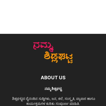
ABOUT US
ನಮ್ಮ ಶಿಡ್ಲಘಟ್ಟ
ಶಿಡ್ಲಘಟ್ಟದ ದೈನಂದಿನ ಸುದ್ದಿಗಳು, ಜನ, ಕಲೆ, ಸಂಸ್ಕೃತಿ, ವ್ಯಾಪಾರ ಹಾಗೂ
ಕಾರ್ಯಕ್ರಮಗಳ ಕುರಿತು ಸಂಪೂರ್ಣ ಮಾಹಿತಿ.