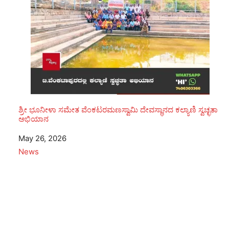
ಶ್ರೀ ಭೂನೀಳಾ ಸಮೇತ ವೆಂಕಟರಮಣಸ್ವಾಮಿ ದೇವಸ್ಥಾನದ ಕಲ್ಯಾಣಿ ಸ್ವಚ್ಛತಾ
ಅಭಿಯಾನ
Date
May 26, 2026
In relation to
News