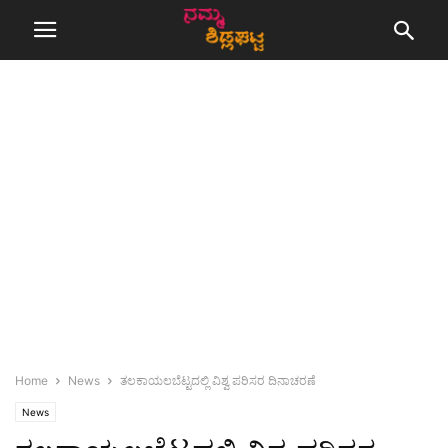
Home
News
ತಲಕಾಯಲಬೆಟ್ಟದಲ್ಲಿ ವಿಶ್ವ ಪರಿಸರ ದಿನಾಚರಣೆ
News