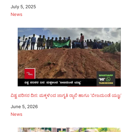
Date
July 5, 2025
In relation to
News
ವಿಶ್ವ ಪರಿಸರ ದಿನ: ಮಕ್ಕಳಿಂದ ಜಾಗೃತಿ ರ‍್ಯಾಲಿ ಹಾಗೂ ‘ಬೀಜದುಂಡೆ ಯಜ್ಞ’
Date
June 5, 2026
In relation to
News