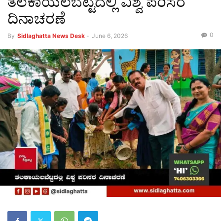
ತಲಕಾಯಲಬೆಟ್ಟದಲ್ಲಿ ವಿಶ್ವ ಪರಿಸರ
ದಿನಾಚರಣೆ
0
By
Sidlaghatta News Desk
-
June 6, 2026