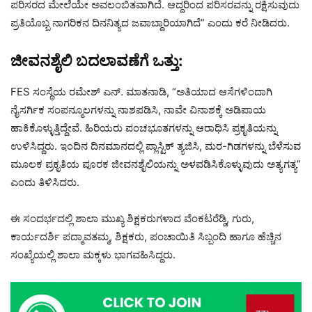
ಪರಿಸರದ ಮೇಲೆಯೇ ಅವಲಂಬಿತವಾಗಿದೆ. ಆದ್ದರಿಂದ ಪರಿಸರವನ್ನು ರಕ್ಷಿಸುವುದು
ಪ್ರತಿಯೊಬ್ಬ ನಾಗರಿಕನ ದಿನನಿತ್ಯದ ಜವಾಬ್ದಾರಿಯಾಗಿದೆ” ಎಂದು ಕರೆ ನೀಡಿದರು.
ಜೀವನಶೈಲಿ ಬದಲಾವಣೆಗೆ ಒತ್ತು:
FES ಸಂಸ್ಥೆಯ ರಮೇಶ್ ಎನ್. ಮಾತನಾಡಿ, “ಅತಿಯಾದ ಆಸೆಗಳಿಂದಾಗಿ
ನೈಸರ್ಗಿಕ ಸಂಪನ್ಮೂಲಗಳನ್ನು ನಾಶಪಡಿಸಿ, ನಾವೇ ವಿನಾಶಕ್ಕೆ ಅಡಿಪಾಯ
ಹಾಕಿಕೊಳ್ಳುತ್ತಿದ್ದೇವೆ. ಹಿರಿಯರು ಪಂಚಭೂತಗಳನ್ನು ಆರಾಧಿಸಿ ಪ್ರಕೃತಿಯನ್ನು
ಉಳಿಸಿದ್ದರು. ಇಂದಿನ ದಿನಮಾನದಲ್ಲಿ ಪ್ಲಾಸ್ಟಿಕ್ ತ್ಯಜಿಸಿ, ಮರ-ಗಿಡಗಳನ್ನು ಬೆಳೆಸುವ
ಮೂಲಕ ಪ್ರಕೃತಿಯ ಪೂರಕ ಜೀವನಶೈಲಿಯನ್ನು ಅಳವಡಿಸಿಕೊಳ್ಳುವುದು ಅತ್ಯಗತ್ಯ”
ಎಂದು ತಿಳಿಸಿದರು.
ಈ ಸಂದರ್ಭದಲ್ಲಿ ಶಾಲಾ ಮುಖ್ಯ ಶಿಕ್ಷಕರುಗಳಾದ ವೆಂಕಟರೆಡ್ಡಿ, ಗುರು,
ಕಾರ್ಯದರ್ಶಿ ಪದ್ಮಾವತಮ್ಮ, ಶಿಕ್ಷಕರು, ಪಂಚಾಯಿತಿ ಸಿಬ್ಬಂದಿ ಹಾಗೂ ಹೆಚ್ಚಿನ
ಸಂಖ್ಯೆಯಲ್ಲಿ ಶಾಲಾ ಮಕ್ಕಳು ಭಾಗವಹಿಸಿದ್ದರು.