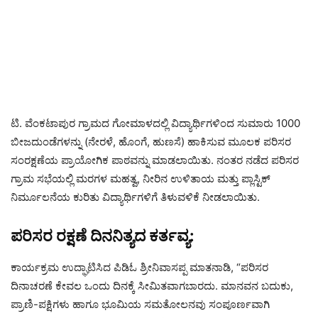
ಟಿ. ವೆಂಕಟಾಪುರ ಗ್ರಾಮದ ಗೋಮಾಳದಲ್ಲಿ ವಿದ್ಯಾರ್ಥಿಗಳಿಂದ ಸುಮಾರು 1000
ಬೀಜದುಂಡೆಗಳನ್ನು (ನೇರಳೆ, ಹೊಂಗೆ, ಹುಣಸೆ) ಹಾಕಿಸುವ ಮೂಲಕ ಪರಿಸರ
ಸಂರಕ್ಷಣೆಯ ಪ್ರಾಯೋಗಿಕ ಪಾಠವನ್ನು ಮಾಡಲಾಯಿತು. ನಂತರ ನಡೆದ ಪರಿಸರ
ಗ್ರಾಮ ಸಭೆಯಲ್ಲಿ ಮರಗಳ ಮಹತ್ವ, ನೀರಿನ ಉಳಿತಾಯ ಮತ್ತು ಪ್ಲಾಸ್ಟಿಕ್
ನಿರ್ಮೂಲನೆಯ ಕುರಿತು ವಿದ್ಯಾರ್ಥಿಗಳಿಗೆ ತಿಳುವಳಿಕೆ ನೀಡಲಾಯಿತು.
ಪರಿಸರ ರಕ್ಷಣೆ ದಿನನಿತ್ಯದ ಕರ್ತವ್ಯ:
ಕಾರ್ಯಕ್ರಮ ಉದ್ಘಾಟಿಸಿದ ಪಿಡಿಓ ಶ್ರೀನಿವಾಸಪ್ಪ ಮಾತನಾಡಿ, “ಪರಿಸರ
ದಿನಾಚರಣೆ ಕೇವಲ ಒಂದು ದಿನಕ್ಕೆ ಸೀಮಿತವಾಗಬಾರದು. ಮಾನವನ ಬದುಕು,
ಪ್ರಾಣಿ-ಪಕ್ಷಿಗಳು ಹಾಗೂ ಭೂಮಿಯ ಸಮತೋಲನವು ಸಂಪೂರ್ಣವಾಗಿ