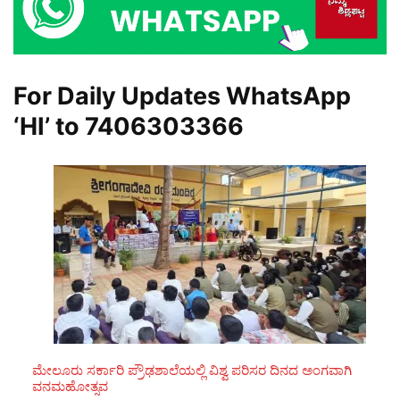
For Daily Updates WhatsApp
‘HI’ to
7406303366
ಮೇಲೂರು ಸರ್ಕಾರಿ ಪ್ರೌಢಶಾಲೆಯಲ್ಲಿ ವಿಶ್ವ ಪರಿಸರ ದಿನದ ಅಂಗವಾಗಿ
ವನಮಹೋತ್ಸವ