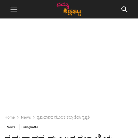
Home
News
ಶ್ರಮದಾನದ ಮೂಲಕ ಕಲ್ಯಾಣಿಯ ಸ್ವಚ್ಛತೆ
News
Sidlaghatta