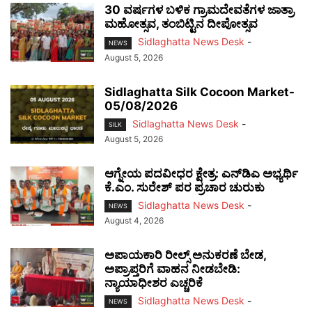
30 ವರ್ಷಗಳ ಬಳಿಕ ಗ್ರಾಮದೇವತೆಗಳ ಜಾತ್ರಾ
ಮಹೋತ್ಸವ, ತಂಬಿಟ್ಟಿನ ದೀಪೋತ್ಸವ
Sidlaghatta News Desk
-
NEWS
August 5, 2026
Sidlaghatta Silk Cocoon Market-
05/08/2026
Sidlaghatta News Desk
-
SILK
August 5, 2026
ಆಗ್ನೇಯ ಪದವೀಧರ ಕ್ಷೇತ್ರ: ಎನ್‌ಡಿಎ ಅಭ್ಯರ್ಥಿ
ಕೆ.ಎಂ. ಸುರೇಶ್ ಪರ ಪ್ರಚಾರ ಚುರುಕು
Sidlaghatta News Desk
-
NEWS
August 4, 2026
ಅಪಾಯಕಾರಿ ರೀಲ್ಸ್ ಅನುಕರಣೆ ಬೇಡ,
ಅಪ್ರಾಪ್ತರಿಗೆ ವಾಹನ ನೀಡಬೇಡಿ:
ನ್ಯಾಯಾಧೀಶರ ಎಚ್ಚರಿಕೆ
Sidlaghatta News Desk
-
NEWS