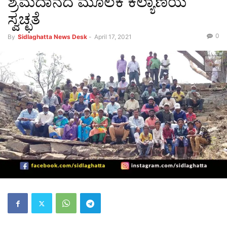
ಶ್ರಮದಾನದ ಮೂಲಕ ಕಲ್ಯಾಣಿಯ
ಸ್ವಚ್ಛತೆ
0
By
Sidlaghatta News Desk
-
April 17, 2021