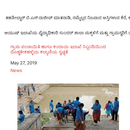
ತಹಶೀಲ್ದಾರ್ ಬಿ.ಎಸ್.ರಾಜೀವ್ ಮಾತನಾಡಿ,
ನಮ್ಮೆಲ್ಲರ ನಿಜವಾದ ಆಸ್ತಿಗಳಾದ ಕೆರ
ಆಯುಷ್ ಇಲಾಖೆಯ ವೈದ್ಯಾಧಿಕಾರಿ ಸುಂದರ್ ಶಾಲಾ ಮಕ್ಕಳಿಗೆ ಮತ್ತು ಗ್ರಾಮಸ್ಥರಿಗೆ
ಗ್ರಾಮ ಪಂಚಾಯಿತಿ ಹಾಗೂ ಕಂದಾಯ ಇಲಾಖೆ ಸಿಬ್ಬಂದಿಯಿಂದ
ದೊಡ್ಡತೇಕಹಳ್ಳಿಯ ಕಲ್ಯಾಣಿಯ ಸ್ವಚ್ಛತೆ
Date
May 27, 2019
In relation to
News