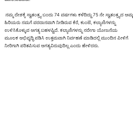
ನಮ್ಮ ದೇಶಕ್ಕೆ ಸ್ವಾತಂತ್ರ್ಯ ಬಂದು 74 ವರ್ಷಗಳು ಕಳೆದಿದ್ದು 75 ನೇ ಸ್ವಾತಂತ್ರ್
ಹಿರಿಯರು ನಮಗೆ ವರದಾನವಾಗಿ ನೀಡಿರುವ ಕೆರೆ, ಕುಂಟೆ, ಕಲ್ಯಾಣಿಗಳನ್ನು
ಉಳಿಸಿಕೊಳ್ಳುವ ಅಗತ್ಯ ಬಹಳಷ್ಟಿದೆ. ಕಲ್ಯಾಣಿಗಳನ್ನು ನರೇಗಾ ಯೋಜನೆಯ
ಮೂಲಕ ಅಭಿವೃದ್ಧಿ ಪಡಿಸಿ ಉತ್ತಮವಾಗಿ ನಿರ್ವಹಣೆ ಮಾಡಿದಲ್ಲಿ ಮುಂದಿನ ಪೀಳಿಗೆ
ನೀರಿಗಾಗಿ ಪರಿತಪಿಸುವ ಅಗತ್ಯವಿರುವುದಿಲ್ಲ ಎಂದು ಹೇಳಿದರು.