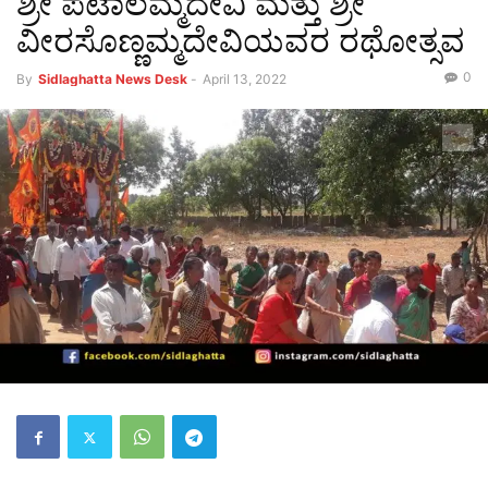
ಶ್ರೀ ಪಟಾಲಮ್ಮದೇವಿ ಮತ್ತು ಶ್ರೀ
ವೀರಸೊಣ್ಣಮ್ಮದೇವಿಯವರ ರಥೋತ್ಸವ
0
By
Sidlaghatta News Desk
-
April 13, 2022