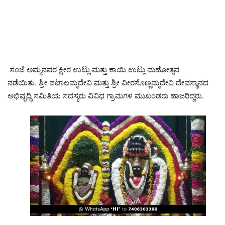
ಸಂಜೆ ಅಮ್ಮನವರ ಕ್ಷೀರ ಉಟ್ಲು ಮತ್ತು ಕಾಯಿ ಉಟ್ಲು ಮಹೋತ್ಸವ
ನಡೆಯಿತು. ಶ್ರೀ ಪಟಾಲಮ್ಮದೇವಿ ಮತ್ತು ಶ್ರೀ ವೀರಸೊಣ್ಣಮ್ಮದೇವಿ ದೇವಸ್ಥಾನದ
ಅಭಿವೃದ್ಧಿ ಸಮಿತಿಯ ಸದಸ್ಯರು ವಿವಿಧ ಗ್ರಾಮಗಳ ಮುಖಂಡರು ಹಾಜರಿದ್ದರು.