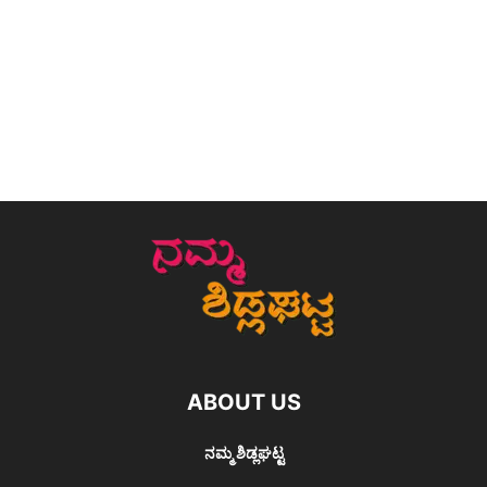
ABOUT US
ನಮ್ಮ ಶಿಡ್ಲಘಟ್ಟ