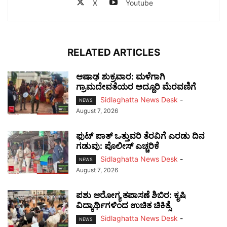
X
Youtube
RELATED ARTICLES
ಆಷಾಢ ಶುಕ್ರವಾರ: ಮಳೆಗಾಗಿ
ಗ್ರಾಮದೇವತೆಯರ ಅದ್ದೂರಿ ಮೆರವಣಿಗೆ
Sidlaghatta News Desk
-
NEWS
August 7, 2026
ಫುಟ್‌ ಪಾತ್ ಒತ್ತುವರಿ ತೆರವಿಗೆ ಎರಡು ದಿನ
ಗಡುವು: ಪೊಲೀಸ್ ಎಚ್ಚರಿಕೆ
Sidlaghatta News Desk
-
NEWS
August 7, 2026
ಪಶು ಆರೋಗ್ಯ ತಪಾಸಣೆ ಶಿಬಿರ: ಕೃಷಿ
ವಿದ್ಯಾರ್ಥಿಗಳಿಂದ ಉಚಿತ ಚಿಕಿತ್ಸೆ
Sidlaghatta News Desk
-
NEWS