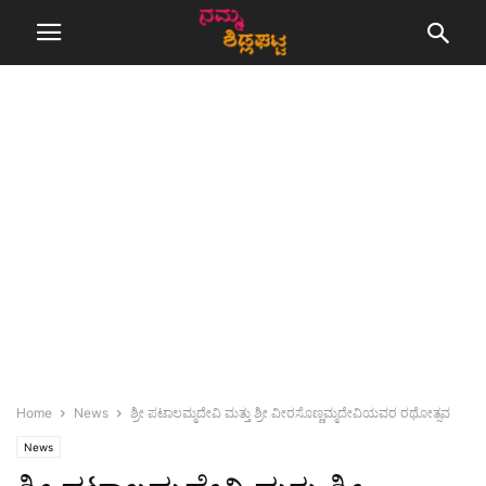
Home
News
ಶ್ರೀ ಪಟಾಲಮ್ಮದೇವಿ ಮತ್ತು ಶ್ರೀ ವೀರಸೊಣ್ಣಮ್ಮದೇವಿಯವರ ರಥೋತ್ಸವ
News