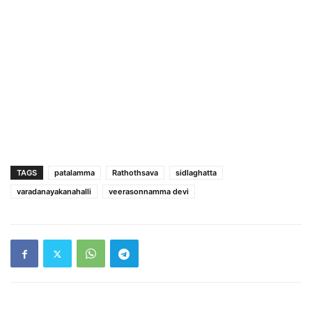
TAGS
patalamma
Rathothsava
sidlaghatta
varadanayakanahalli
veerasonnamma devi