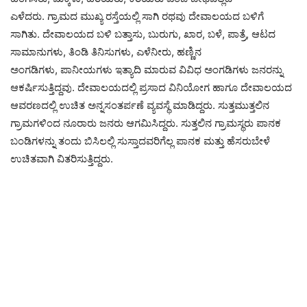
ಎಳೆದರು. ಗ್ರಾಮದ ಮುಖ್ಯ ರಸ್ತೆಯಲ್ಲಿ ಸಾಗಿ ರಥವು ದೇವಾಲಯದ ಬಳಿಗೆ
ಸಾಗಿತು. ದೇವಾಲಯದ ಬಳಿ ಬತ್ತಾಸು, ಬುರುಗು, ಖಾರ, ಬಳೆ, ಪಾತ್ರೆ, ಆಟದ
ಸಾಮಾನುಗಳು, ತಿಂಡಿ ತಿನಿಸುಗಳು, ಎಳೆನೀರು, ಹಣ್ಣಿನ
ಅಂಗಡಿಗಳು, ಪಾನೀಯಗಳು ಇತ್ಯಾದಿ ಮಾರುವ ವಿವಿಧ ಅಂಗಡಿಗಳು ಜನರನ್ನು
ಆಕರ್ಷಿಸುತ್ತಿದ್ದವು. ದೇವಾಲಯದಲ್ಲಿ ಪ್ರಸಾದ ವಿನಿಯೋಗ ಹಾಗೂ ದೇವಾಲಯದ
ಆವರಣದಲ್ಲಿ ಉಚಿತ ಅನ್ನಸಂತರ್ಪಣೆ ವ್ಯವಸ್ಥೆ ಮಾಡಿದ್ದರು. ಸುತ್ತಮುತ್ತಲಿನ
ಗ್ರಾಮಗಳಿಂದ ನೂರಾರು ಜನರು ಆಗಮಿಸಿದ್ದರು. ಸುತ್ತಲಿನ ಗ್ರಾಮಸ್ಥರು ಪಾನಕ
ಬಂಡಿಗಳನ್ನು ತಂದು ಬಿಸಿಲಲ್ಲಿ ಸುಸ್ತಾದವರಿಗೆಲ್ಲ ಪಾನಕ ಮತ್ತು ಹೆಸರುಬೇಳೆ
ಉಚಿತವಾಗಿ ವಿತರಿಸುತ್ತಿದ್ದರು.