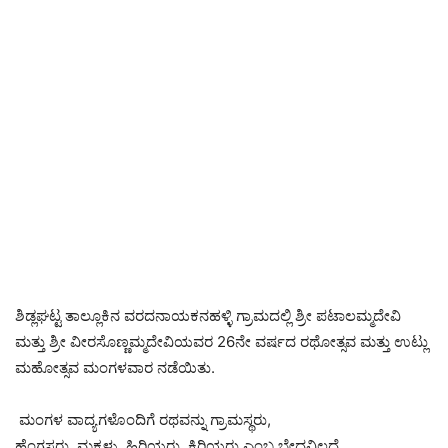
ಶಿಡ್ಲಘಟ್ಟ ತಾಲ್ಲೂಕಿನ ವರದನಾಯಕನಹಳ್ಳಿ ಗ್ರಾಮದಲ್ಲಿ ಶ್ರೀ ಪಟಾಲಮ್ಮದೇವಿ
ಮತ್ತು ಶ್ರೀ ವೀರಸೊಣ್ಣಮ್ಮದೇವಿಯವರ 26ನೇ ವರ್ಷದ ರಥೋತ್ಸವ ಮತ್ತು ಉಟ್ಲು
ಮಹೋತ್ಸವ ಮಂಗಳವಾರ ನಡೆಯಿತು.
ಮಂಗಳ ವಾದ್ಯಗಳೊಂದಿಗೆ ರಥವನ್ನು ಗ್ರಾಮಸ್ಥರು,
ಹೆಂಗಸರು, ಮಕ್ಕಳು, ಹಿರಿಯರು, ಕಿರಿಯರು ಎಂಬ ಬೇಧವಿಲ್ಲದೆ