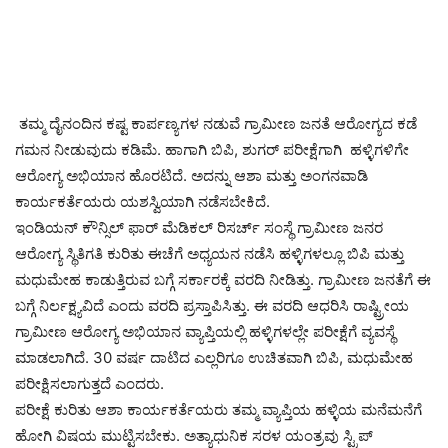
ತಮ್ಮ ದೈನಂದಿನ ಕಷ್ಟ ಕಾರ್ಪಣ್ಯಗಳ ನಡುವೆ ಗ್ರಾಮೀಣ ಜನತೆ ಆರೋಗ್ಯದ ಕಡೆ
ಗಮನ ನೀಡುವುದು ಕಡಿಮೆ. ಹಾಗಾಗಿ ಬಿಪಿ, ಶುಗರ್ ಪರೀಕ್ಷೆಗಾಗಿ ಹಳ್ಳಿಗಳಿಗೇ
ಆರೋಗ್ಯ ಅಭಿಯಾನ ಹೊರಟಿದೆ. ಅದನ್ನು ಆಶಾ ಮತ್ತು ಅಂಗನವಾಡಿ
ಕಾರ್ಯಕರ್ತೆಯರು ಯಶಸ್ವಿಯಾಗಿ ನಡೆಸಬೇಕಿದೆ.
ಇಂಡಿಯನ್ ಕೌನ್ಸಿಲ್ ಫಾರ್ ಮೆಡಿಕಲ್ ರಿಸರ್ಚ್ ಸಂಸ್ಥೆ ಗ್ರಾಮೀಣ ಜನರ
ಆರೋಗ್ಯ ಸ್ಥಿತಿಗತಿ ಕುರಿತು ಈಚೆಗೆ ಅಧ್ಯಯನ ನಡೆಸಿ ಹಳ್ಳಿಗಳಲ್ಲೂ ಬಿಪಿ ಮತ್ತು
ಮಧುಮೇಹ ಕಾಡುತ್ತಿರುವ ಬಗ್ಗೆ ಸರ್ಕಾರಕ್ಕೆ ವರದಿ ನೀಡಿತ್ತು. ಗ್ರಾಮೀಣ ಜನತೆಗೆ ಈ
ಬಗ್ಗೆ ನಿರ್ಲಕ್ಷ್ಯವಿದೆ ಎಂದು ವರದಿ ಪ್ರಸ್ತಾಪಿಸಿತ್ತು. ಈ ವರದಿ ಆಧರಿಸಿ ರಾಷ್ಟ್ರೀಯ
ಗ್ರಾಮೀಣ ಆರೋಗ್ಯ ಅಭಿಯಾನ ವ್ಯಾಪ್ತಿಯಲ್ಲಿ ಹಳ್ಳಿಗಳಲ್ಲೇ ಪರೀಕ್ಷೆಗೆ ವ್ಯವಸ್ಥೆ
ಮಾಡಲಾಗಿದೆ. 30 ವರ್ಷ ದಾಟಿದ ಎಲ್ಲರಿಗೂ ಉಚಿತವಾಗಿ ಬಿಪಿ, ಮಧುಮೇಹ
ಪರೀಕ್ಷಿಸಲಾಗುತ್ತದೆ ಎಂದರು.
ಪರೀಕ್ಷೆ ಕುರಿತು ಆಶಾ ಕಾರ್ಯಕರ್ತೆಯರು ತಮ್ಮ ವ್ಯಾಪ್ತಿಯ ಹಳ್ಳಿಯ ಮನೆಮನೆಗೆ
ಹೋಗಿ ವಿಷಯ ಮುಟ್ಟಿಸಬೇಕು. ಅತ್ಯಾಧುನಿಕ ಸರಳ ಯಂತ್ರವು ಸ್ಟ್ರಿಪ್