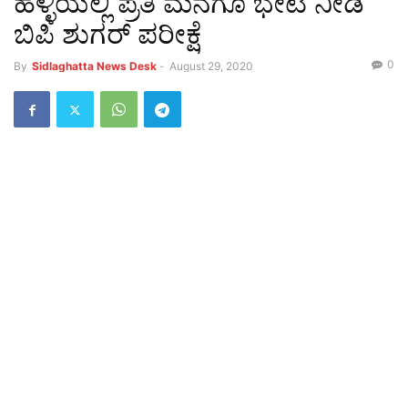
ಹಳ್ಳಿಯಲ್ಲಿ ಪ್ರತಿ ಮನೆಗೂ ಭೇಟಿ ನೀಡಿ
ಬಿಪಿ ಶುಗರ್ ಪರೀಕ್ಷೆ
0
By
Sidlaghatta News Desk
-
August 29, 2020