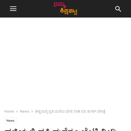
Home
News
ಹಳ್ಳಿಯಲ್ಲಿ ಪ್ರತಿ ಮನೆಗೂ ಭೇಟಿ ನೀಡಿ ಬಿಪಿ ಶುಗರ್ ಪರೀಕ್ಷೆ
News