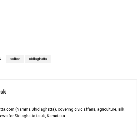
S
police
sidlaghatta
esk
tta.com (Namma Shidlaghatta), covering civic affairs, agriculture, silk
ews for Sidlaghatta taluk, Karnataka.