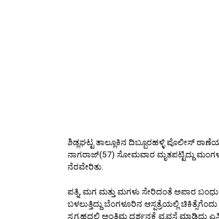
ಶಿಡ್ಲಘಟ್ಟ ತಾಲ್ಲೂಕಿನ ದಿಬ್ಬೂರಹಳ್ಳಿ ಪೊಲೀಸ್ ಠಾಣೆ
ನಾಗರಾಜ್(57) ಸೋಮವಾರ ಮೃತಪಟ್ಟಿದ್ದು ಮಂ
ನೆರವೇರಿತು.
ಪತ್ನಿ, ಮಗ ಮತ್ತು ಮಗಳು ಸೇರಿದಂತೆ ಅಪಾರ ಬಂಧು 
ಬಳಲುತ್ತಿದ್ದು ಬೆಂಗಳೂರಿನ ಆಸ್ಪತ್ರೆಯಲ್ಲಿ ಚಿಕಿತ್ಸೆಗೆಂ
ಸ್ವಗೃಹದಲ್ಲಿ ಅಂತಿಮ ದರ್ಶನಕ್ಕೆ ವ್ಯವಸ್ಥೆ ಮಾಡಿದ್ದು ಎ