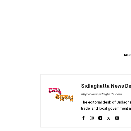
TAG
Sidlaghatta News D
http://www.sidlaghatta.com
The editorial desk of Sidlagha
trade, and local government n