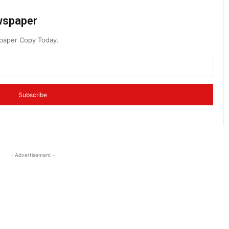
ewspaper
spaper Copy Today.
Subscribe
- Advertisement -