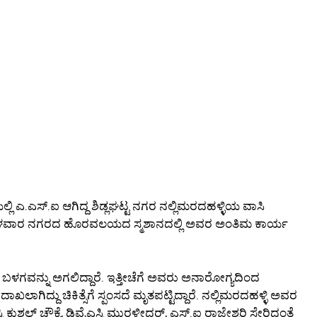
ಯಲ್ಲಿ ಎ.ಎಸ್‌.ಐ ಆಗಿದ್ದ ಶಿಡ್ಲಘಟ್ಟ ನಗರ ನಲ್ಲಿಮರದಹಳ್ಳಿಯ ವಾಸಿ
ಗಳವಾರ ನಗರದ ಹೊರವಲಯದ ಸ್ಮಶಾನದಲ್ಲಿ ಅವರ ಅಂತಿಮ ಕಾರ್ಯ
ಬಳಗವನ್ನು ಅಗಲಿದ್ದಾರೆ. ಇತ್ತೀಚೆಗೆ ಅವರು ಅನಾರೋಗ್ಯದಿಂದ
ದು ದಾಖಲಾಗಿದ್ದು ಚಿಕಿತ್ಸೆಗೆ ಸ್ಪಂಸದೆ ಮೃತಪಟ್ಟಿದ್ದಾರೆ. ನಲ್ಲಿಮರದಹಳ್ಳಿ ಅವರ
ಸ್ಪಿ ಕುಶಲ್ ಚೌಕ್ಸೆ, ಡಿವೈಎಸ್ಪಿ ಮುರಳೀಧರ್, ಎಸ್‌.ಐ ರಾಜೇಶ್ವರಿ ಸೇರಿದಂತೆ