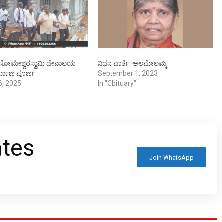
ೀ ಸೋಮೇಶ್ವರಸ್ವಾಮಿ ದೇವಾಲಯ
ನಿಧನ ವಾರ್ತೆ: ಅಲಮೇಲಮ್ಮ
ಿರ್ಮಾಣ ಪೂರ್ಣ
September 1, 2023
6, 2025
In "Obituary"
"
ates
Join WhatsApp