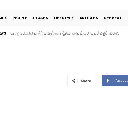
SILK
PEOPLE
PLACES
LIFESTYLE
ARTICLES
OFF BEAT
EWS
ಆಗಸ್ಟ್ ಆರಂಭದ ಮಳೆಗೆ ಹರ್ಷಗೊಂಡ ರೈತರು: ರಾಗಿ, ಜೋಳ, ಅವರೆ ಬಿತ್ತನೆ ಚುರುಕು
ಕನಕನಗರ: ಗರುಡಾದ್ರಿ ಶಾಲೆ ಮುಂಭಾಗದ ರಸ್ತೆ ಕೆಸರುಮಯ, ಮಕ್ಕಳಿಗೆ ಗಾಯ – ಪೋಷ
Facebo
Share