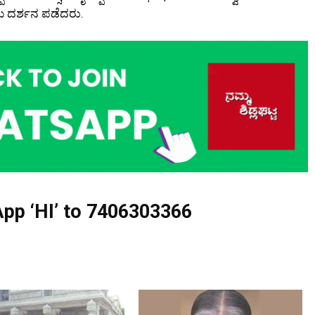
 ದರ್ಶನ ಪಡೆದರು.
pp ‘HI’ to
7406303366