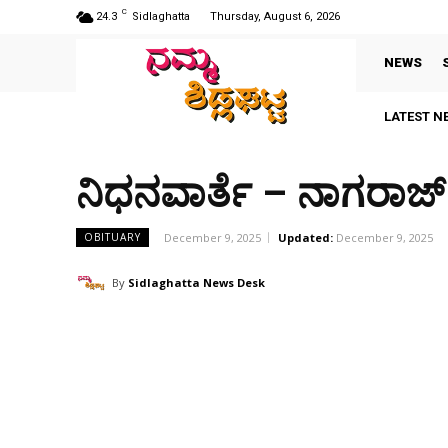
C
24.3
Sidlaghatta
Thursday, August 6, 2026
NEWS
LATEST N
ನಿಧನವಾರ್ತೆ – ನಾಗರಾಜ್
December 9, 2025
Updated:
December 9, 2025
OBITUARY
By
Sidlaghatta News Desk