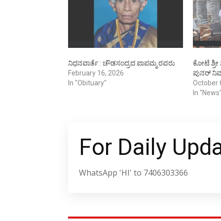
ನಿಧನವಾರ್ತೆ : ಚೌಡಸಂದ್ರದ ಪಾಪಮ್ಮ ರವರು
ಕೋಟೆ ಶ್ರ
February 16, 2026
ಪುನರ್‌ ನ
In "Obituary"
October 
In "News
For Daily Upd
WhatsApp 'HI' to 7406303366