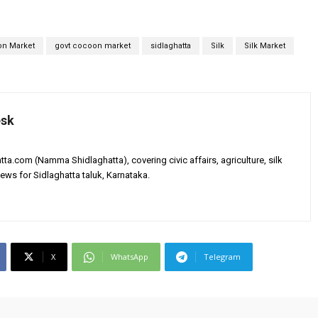
n Market
govt cocoon market
sidlaghatta
Silk
Silk Market
esk
tta.com (Namma Shidlaghatta), covering civic affairs, agriculture, silk
ews for Sidlaghatta taluk, Karnataka.
X
WhatsApp
Telegram