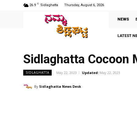
C
26.9
Sidlaghatta
Thursday, August 6, 2026
NEWS
LATEST N
Sidlaghatta Cocoon
May 22, 2023
Updated:
May 22, 2023
SIDLAGHATTA
By
Sidlaghatta News Desk