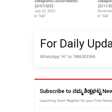
Sidlaghatta Cocoon Market-
Sidlagha
22/07/2022
22/11/2
July 22, 2022
Novembe
In "Silk"
In "Silk"
For Daily Upd
WhatsApp 'HI' to 7406303366
Subscribe to ನಮ್ಮ ಶಿಡ್ಲಘಟ್ಟ N
Launching Soon! Register for your Free New