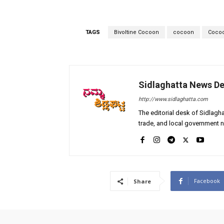
TAGS
Bivoltine Cocoon
cocoon
Cocoo
Sidlaghatta News D
http://www.sidlaghatta.com
The editorial desk of Sidlagha
trade, and local government n
Facebook
Share