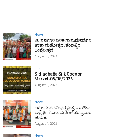
News
30 ವರ್ಷಗಳ ಬಳಿಕ ಗ್ರಾಮದೇವತೆಗಳ
ಜಾತ್ರಾ ಮಹೋತ್ಸವ, ತಂಬಿಟ್ಟಿನ
ದೀಪೋತ್ಸವ
August 5, 2026
Silk
Sidlaghatta Silk Cocoon
Market-05/08/2026
August 5, 2026
News
ಆಗ್ನೇಯ ಪದವೀಧರ ಕ್ಷೇತ್ರ: ಎನ್‌ಡಿಎ
ಅಭ್ಯರ್ಥಿ ಕೆ.ಎಂ. ಸುರೇಶ್ ಪರ ಪ್ರಚಾರ
ಚುರುಕು
August 4, 2026
News