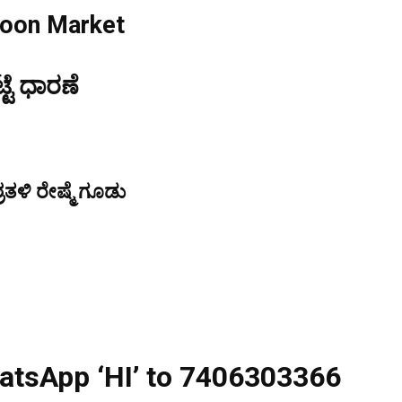
coon Market
್ಟೆ ಧಾರಣೆ
ತಳಿ ರೇಷ್ಮೆ ಗೂಡು
atsApp ‘HI’ to 7406303366