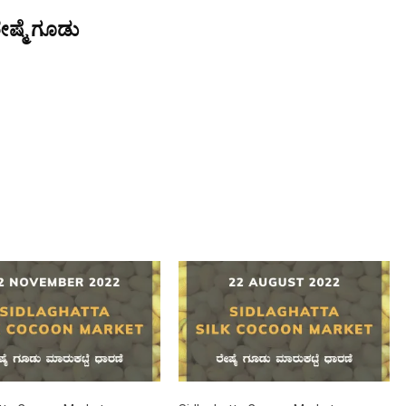
ೇಷ್ಮೆ ಗೂಡು