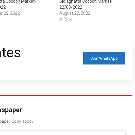
tta Cocoon Market-
Sidlaghatta Cocoon Market-
022
22/08/2022
r 22, 2022
August 22, 2022
In "Silk"
ates
Join WhatsApp
ewspaper
spaper Copy Today.