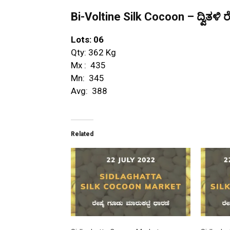
Bi-Voltine Silk Cocoon – ದ್ವಿತಳಿ ರ
Lots: 06
Qty: 362 Kg
Mx : ₹ 435
Mn: ₹ 345
Avg: ₹ 388
Related