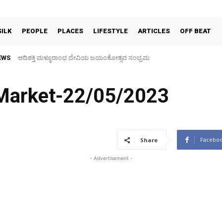
SILK
PEOPLE
PLACES
LIFESTYLE
ARTICLES
OFF BEAT
EWS
30 ವರ್ಷಗಳ ಬಳಿಕ ಗ್ರಾಮದೇವತೆಗಳ ಜಾತ್ರಾ ಮಹೋತ್ಸವ, ತಂಬಿಟ್ಟಿನ ದೀಪೋತ್ಸವ
 Market-22/05/2023
Facebo
Share
- Advertisement -