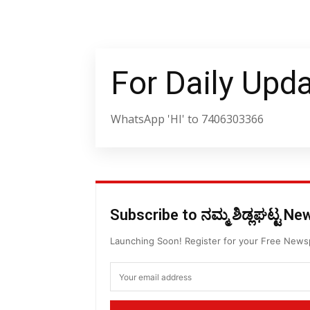
For Daily Upd
WhatsApp 'HI' to 7406303366
Subscribe to ನಮ್ಮ ಶಿಡ್ಲಘಟ್ಟ N
Launching Soon! Register for your Free New