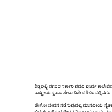
ಶಿಡ್ಲಘಟ್ಟ ನಗರದ ಸರ್ಕಾರಿ ಪದವಿ ಪೂರ್ವ ಕಾಲೇಜಿ
ರಾಷ್ಟ್ರೀಯ ಸ್ವಯಂ ಸೇವಾ ವಿಶೇಷ ಶಿಬಿರದಲ್ಲಿ ನ
ಹೇಗೋ ಜೀವನ ನಡೆಸುವುದಲ್ಲ, ಮಾನವೀಯ, ನೈತಿಕ
ಬದುಕು ಸಾಗಿಸುವ ಜೀವನ ನಿಮ್ಮದಾಗಬಾರದು. ನಮ್ಮನ