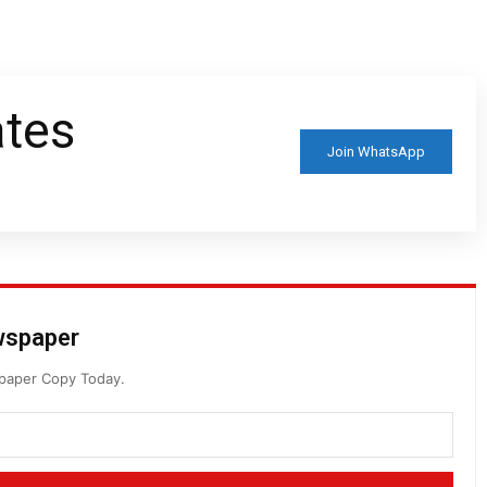
ates
Join WhatsApp
ewspaper
spaper Copy Today.