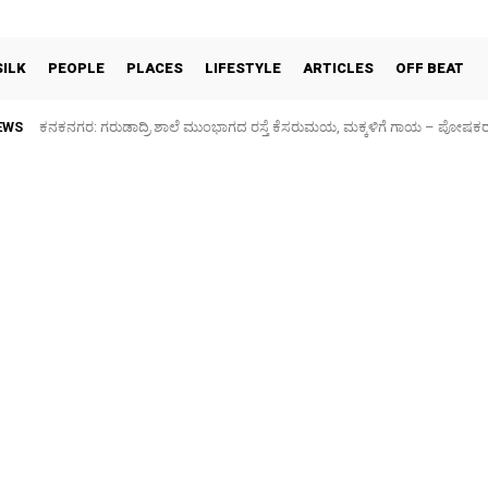
SILK
PEOPLE
PLACES
LIFESTYLE
ARTICLES
OFF BEAT
EWS
ಕನಕನಗರ: ಗರುಡಾದ್ರಿ ಶಾಲೆ ಮುಂಭಾಗದ ರಸ್ತೆ ಕೆಸರುಮಯ, ಮಕ್ಕಳಿಗೆ ಗಾಯ – ಪೋಷಕರ ಆ
Sidlaghatta Silk Cocoon Market-06/08/2026