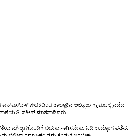
ನ ಎನ್‌ಎಸ್‌ಎಸ್ ಘಟಕದಿಂದ ತಾಲ್ಲೂಕಿನ ಅಬ್ಲೂಡು ಗ್ರಾಮದಲ್ಲಿ ನಡೆದ
ಗರ ಠಾಣೆಯ SI ಸತೀಶ್ ಮಾತನಾಡಿದರು.
ತೆಯ ಮೌಲ್ಯಗಳೊಂದಿಗೆ ಬದುಕು ಸಾಗಿಸಬೇಕು. ಓದಿ ಉದ್ಯೋಗ ಪಡೆದು
್ನು ಬೆಳೆಸಿದ ಸಮಾಜಕ್ಕೂ ನಮ್ಮ ಕೊಡುಗೆ ಇರಬೇಕು.