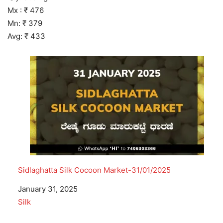
Mx : ₹ 476
Mn: ₹ 379
Avg: ₹ 433
Sidlaghatta Silk Cocoon Market-31/01/2025
Date
January 31, 2025
In relation to
Silk