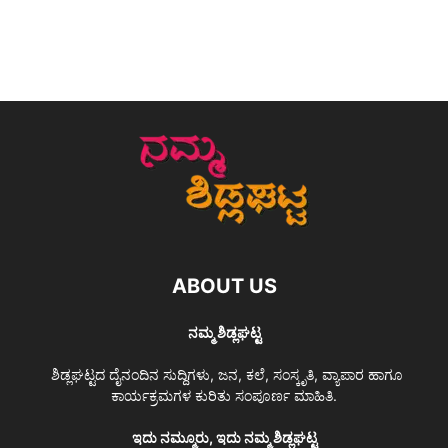
ABOUT US
ನಮ್ಮ ಶಿಡ್ಲಘಟ್ಟ
ಶಿಡ್ಲಘಟ್ಟದ ದೈನಂದಿನ ಸುದ್ದಿಗಳು, ಜನ, ಕಲೆ, ಸಂಸ್ಕೃತಿ, ವ್ಯಾಪಾರ ಹಾಗೂ
ಕಾರ್ಯಕ್ರಮಗಳ ಕುರಿತು ಸಂಪೂರ್ಣ ಮಾಹಿತಿ.
ಇದು ನಮ್ಮೂರು, ಇದು ನಮ್ಮ ಶಿಡ್ಲಘಟ್ಟ