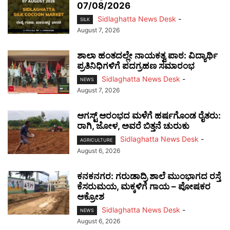
07/08/2026
Sidlaghatta News Desk
-
SILK
August 7, 2026
ಶಾಲಾ ಹಂತದಲ್ಲೇ ನಾಯಕತ್ವ ಪಾಠ: ವಿದ್ಯಾರ್ಥಿ
ಪ್ರತಿನಿಧಿಗಳಿಗೆ ಪದಗ್ರಹಣ ಸಮಾರಂಭ
Sidlaghatta News Desk
-
NEWS
August 7, 2026
ಆಗಸ್ಟ್ ಆರಂಭದ ಮಳೆಗೆ ಹರ್ಷಗೊಂಡ ರೈತರು:
ರಾಗಿ, ಜೋಳ, ಅವರೆ ಬಿತ್ತನೆ ಚುರುಕು
Sidlaghatta News Desk
-
AGRICULTURE
August 6, 2026
ಕನಕನಗರ: ಗರುಡಾದ್ರಿ ಶಾಲೆ ಮುಂಭಾಗದ ರಸ್ತೆ
ಕೆಸರುಮಯ, ಮಕ್ಕಳಿಗೆ ಗಾಯ – ಪೋಷಕರ
ಆಕ್ರೋಶ
Sidlaghatta News Desk
-
NEWS
August 6, 2026