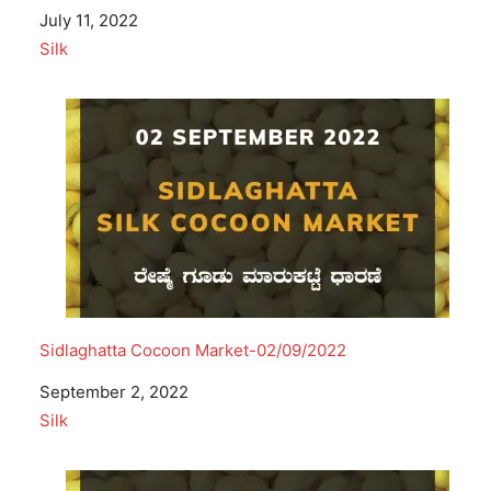
Date
July 11, 2022
In relation to
Silk
Sidlaghatta Cocoon Market-02/09/2022
Date
September 2, 2022
In relation to
Silk