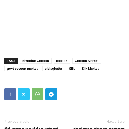
TAGS
Bivoltine Cocoon
cocoon
Cocoon Market
govt cocoon market
sidlaghatta
Silk
Silk Market
Previous article
Next article