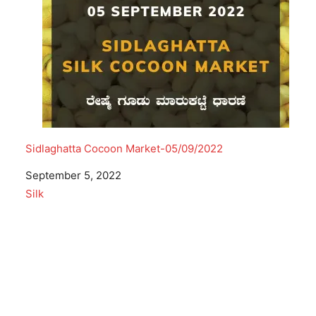
Sidlaghatta Cocoon Market-05/09/2022
Date
September 5, 2022
In relation to
Silk