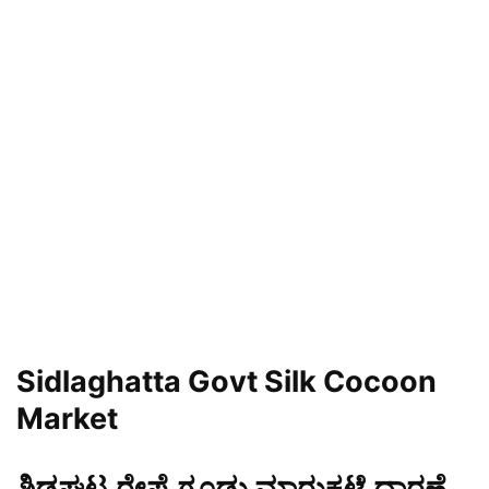
Sidlaghatta Govt Silk Cocoon
Market
ಶಿಡ್ಲಘಟ್ಟ ರೇಷ್ಮೆ ಗೂಡು ಮಾರುಕಟ್ಟೆ ಧಾರಣೆ