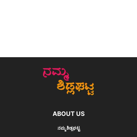
ABOUT US
ನಮ್ಮ ಶಿಡ್ಲಘಟ್ಟ