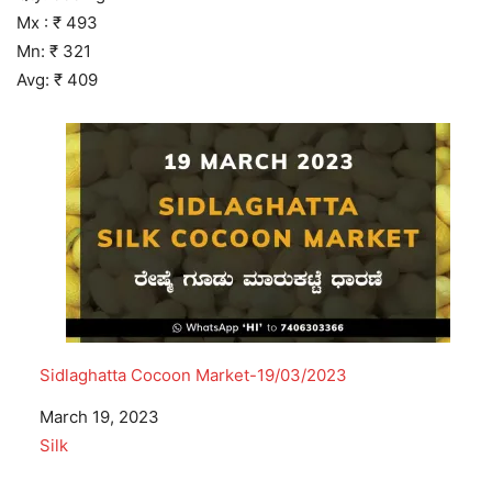
Mx : ₹ 493
Mn: ₹ 321
Avg: ₹ 409
Sidlaghatta Cocoon Market-19/03/2023
Date
March 19, 2023
In relation to
Silk