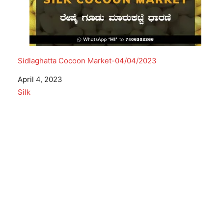
Sidlaghatta Cocoon Market-04/04/2023
Date
April 4, 2023
In relation to
Silk