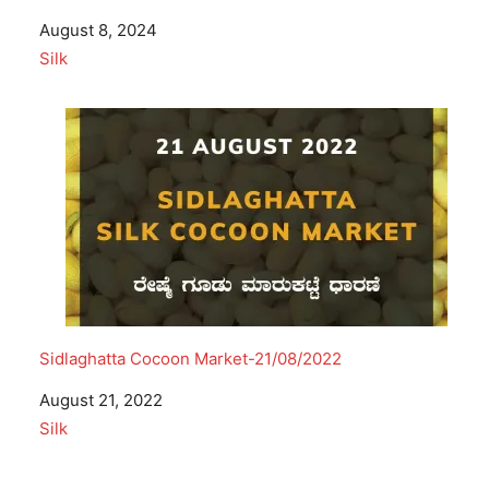
Date
August 8, 2024
In relation to
Silk
Sidlaghatta Cocoon Market-21/08/2022
Date
August 21, 2022
In relation to
Silk