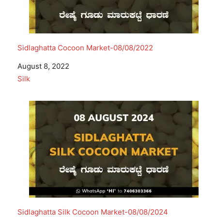
Sidlaghatta Cocoon Market-08/08/2022
Date
August 8, 2022
In relation to
Silk
Sidlaghatta Silk Cocoon Market-08/08/2024