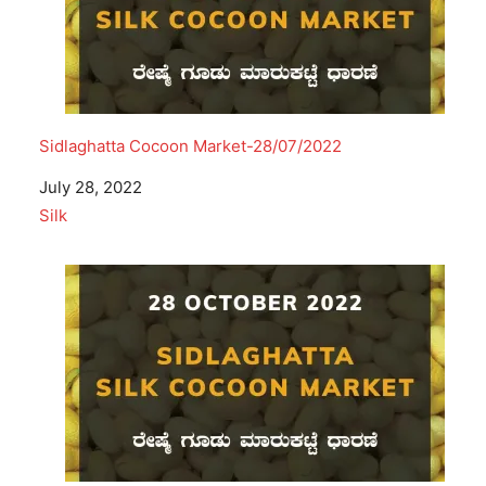
Sidlaghatta Cocoon Market-28/07/2022
Date
July 28, 2022
In relation to
Silk