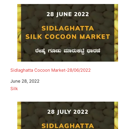
Sidlaghatta Cocoon Market-28/06/2022
Date
June 28, 2022
In relation to
Silk