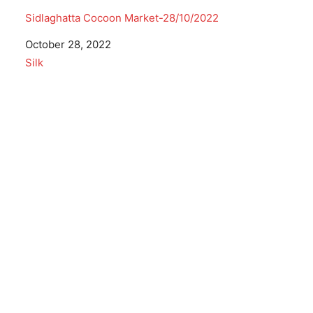
Sidlaghatta Cocoon Market-28/10/2022
Date
October 28, 2022
In relation to
Silk