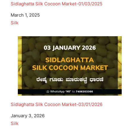
Sidlaghatta Silk Cocoon Market-01/03/2025
Date
March 1, 2025
In relation to
Silk
Sidlaghatta Silk Cocoon Market-03/01/2026
Date
January 3, 2026
In relation to
Silk