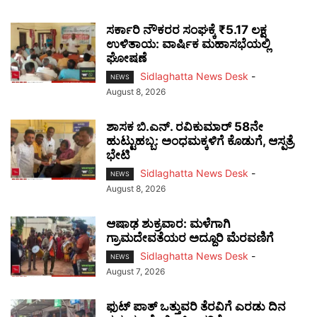
ಸರ್ಕಾರಿ ನೌಕರರ ಸಂಘಕ್ಕೆ ₹5.17 ಲಕ್ಷ
ಉಳಿತಾಯ: ವಾರ್ಷಿಕ ಮಹಾಸಭೆಯಲ್ಲಿ
ಘೋಷಣೆ
Sidlaghatta News Desk
-
NEWS
August 8, 2026
ಶಾಸಕ ಬಿ.ಎನ್. ರವಿಕುಮಾರ್ 58ನೇ
ಹುಟ್ಟುಹಬ್ಬ: ಅಂಧಮಕ್ಕಳಿಗೆ ಕೊಡುಗೆ, ಆಸ್ಪತ್ರೆ
ಭೇಟಿ
Sidlaghatta News Desk
-
NEWS
August 8, 2026
ಆಷಾಢ ಶುಕ್ರವಾರ: ಮಳೆಗಾಗಿ
ಗ್ರಾಮದೇವತೆಯರ ಅದ್ದೂರಿ ಮೆರವಣಿಗೆ
Sidlaghatta News Desk
-
NEWS
August 7, 2026
ಫುಟ್‌ ಪಾತ್ ಒತ್ತುವರಿ ತೆರವಿಗೆ ಎರಡು ದಿನ