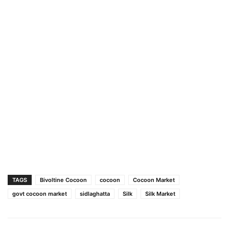
TAGS
Bivoltine Cocoon
cocoon
Cocoon Market
govt cocoon market
sidlaghatta
Silk
Silk Market