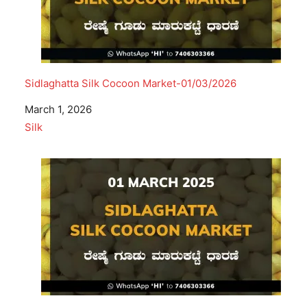
Sidlaghatta Silk Cocoon Market-01/03/2026
Date
March 1, 2026
In relation to
Silk