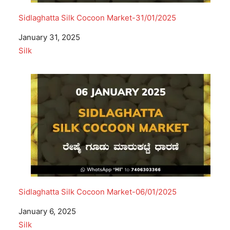
Sidlaghatta Silk Cocoon Market-31/01/2025
Date
January 31, 2025
In relation to
Silk
Sidlaghatta Silk Cocoon Market-06/01/2025
Date
January 6, 2025
In relation to
Silk