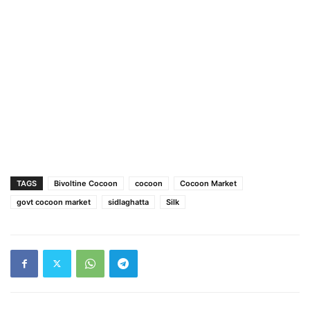
TAGS
Bivoltine Cocoon
cocoon
Cocoon Market
govt cocoon market
sidlaghatta
Silk