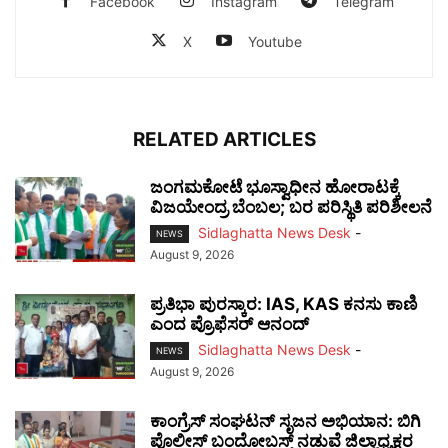
Facebook
Instagram
Telegram
X
Youtube
RELATED ARTICLES
ಜಂಗಮಕೋಟೆ ಭೂಸ್ವಾಧೀನ ಹೋರಾಟಕ್ಕೆ
ವಿಜಯೇಂದ್ರ ಬೆಂಬಲ; ಬರ ಪರಿಸ್ಥಿತಿ ಪರಿಶೀಲನೆ
Sidlaghatta News Desk
-
NEWS
August 9, 2026
ಪ್ರತಿಭಾ ಪುರಸ್ಕಾರ: IAS, KAS ಕನಸು ಕಾಣಿ
ಎಂದ ಪ್ರೊಫೆಸರ್ ಆನಂದ್
Sidlaghatta News Desk
-
NEWS
August 9, 2026
ಕಾಂಗ್ರೆಸ್ ಸಂಘಟನ್ ಸೃಜನ ಅಭಿಯಾನ: ಬಿಗಿ
ಪೊಲೀಸ್ ಬಂದೋಬಸ್ತ್ ನಡುವೆ ಜಿಲ್ಲಾಧ್ಯಕ್ಷರ