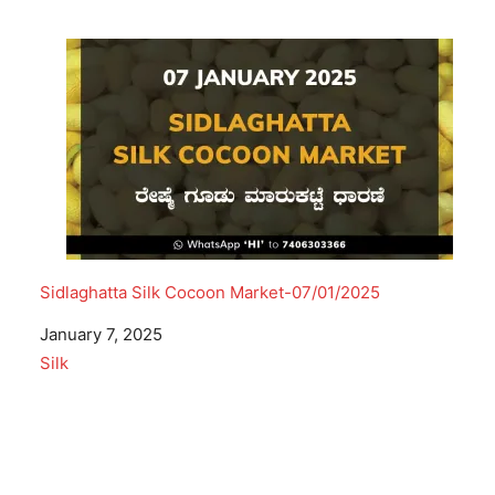
Sidlaghatta Silk Cocoon Market-07/01/2025
Date
January 7, 2025
In relation to
Silk