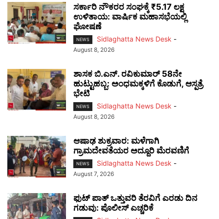
ಸರ್ಕಾರಿ ನೌಕರರ ಸಂಘಕ್ಕೆ ₹5.17 ಲಕ್ಷ
ಉಳಿತಾಯ: ವಾರ್ಷಿಕ ಮಹಾಸಭೆಯಲ್ಲಿ
ಘೋಷಣೆ
Sidlaghatta News Desk
-
NEWS
August 8, 2026
ಶಾಸಕ ಬಿ.ಎನ್. ರವಿಕುಮಾರ್ 58ನೇ
ಹುಟ್ಟುಹಬ್ಬ: ಅಂಧಮಕ್ಕಳಿಗೆ ಕೊಡುಗೆ, ಆಸ್ಪತ್ರೆ
ಭೇಟಿ
Sidlaghatta News Desk
-
NEWS
August 8, 2026
ಆಷಾಢ ಶುಕ್ರವಾರ: ಮಳೆಗಾಗಿ
ಗ್ರಾಮದೇವತೆಯರ ಅದ್ದೂರಿ ಮೆರವಣಿಗೆ
Sidlaghatta News Desk
-
NEWS
August 7, 2026
ಫುಟ್‌ ಪಾತ್ ಒತ್ತುವರಿ ತೆರವಿಗೆ ಎರಡು ದಿನ
ಗಡುವು: ಪೊಲೀಸ್ ಎಚ್ಚರಿಕೆ