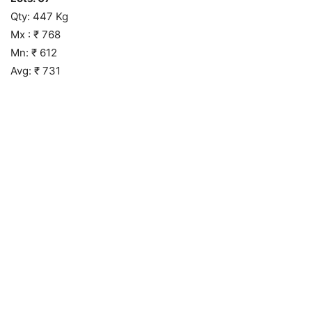
Qty: 447 Kg
Mx : ₹ 768
Mn: ₹ 612
Avg: ₹ 731