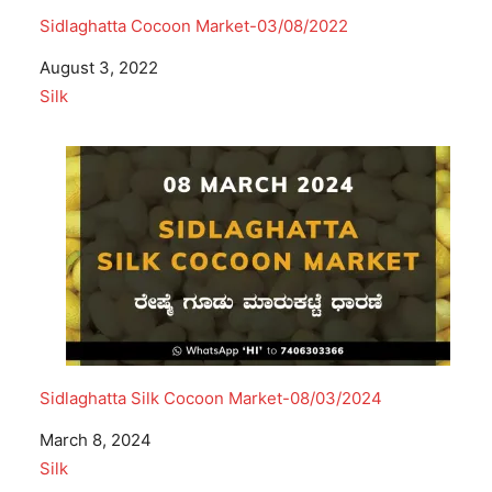
Sidlaghatta Cocoon Market-03/08/2022
Date
August 3, 2022
In relation to
Silk
Sidlaghatta Silk Cocoon Market-08/03/2024
Date
March 8, 2024
In relation to
Silk