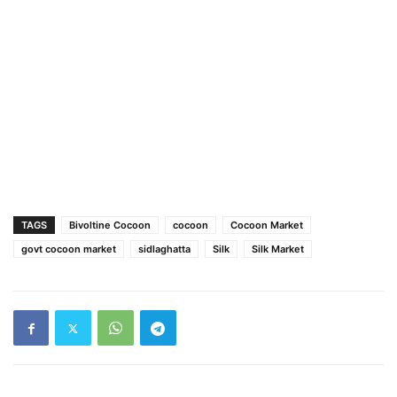
TAGS
Bivoltine Cocoon
cocoon
Cocoon Market
govt cocoon market
sidlaghatta
Silk
Silk Market