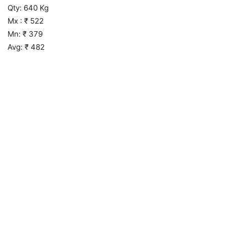
Qty: 640 Kg
Mx : ₹ 522
Mn: ₹ 379
Avg: ₹ 482