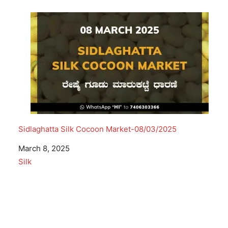
Sidlaghatta Silk Cocoon Market-08/03/2025
Date
March 8, 2025
In relation to
Silk