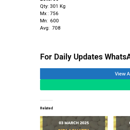
Qty: 301 Kg
Mx : ₹756
Mn: ₹ 600
Avg: ₹ 708
For Daily Updates WhatsA
View A
Related