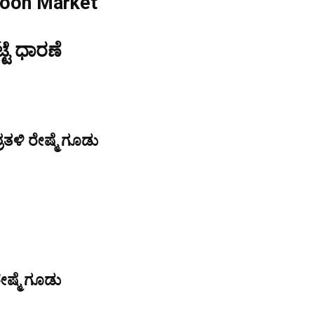
coon Market
್ಟೆ ಧಾರಣೆ
ತಳಿ ರೇಷ್ಮೆ ಗೂಡು
ೇಷ್ಮೆ ಗೂಡು