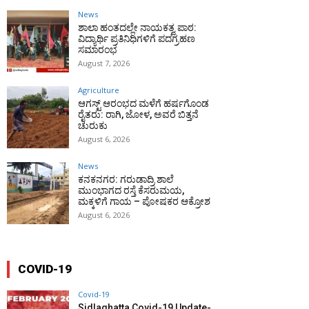
News
ಶಾಲಾ ಹಂತದಲ್ಲೇ ನಾಯಕತ್ವ ಪಾಠ:
ವಿದ್ಯಾರ್ಥಿ ಪ್ರತಿನಿಧಿಗಳಿಗೆ ಪದಗ್ರಹಣ
ಸಮಾರಂಭ
August 7, 2026
Agriculture
ಆಗಸ್ಟ್ ಆರಂಭದ ಮಳೆಗೆ ಹರ್ಷಗೊಂಡ
ರೈತರು: ರಾಗಿ, ಜೋಳ, ಅವರೆ ಬಿತ್ತನೆ
ಚುರುಕು
August 6, 2026
News
ಕನಕನಗರ: ಗರುಡಾದ್ರಿ ಶಾಲೆ
ಮುಂಭಾಗದ ರಸ್ತೆ ಕೆಸರುಮಯ,
ಮಕ್ಕಳಿಗೆ ಗಾಯ – ಪೋಷಕರ ಆಕ್ರೋಶ
August 6, 2026
COVID-19
Covid-19
Sidlaghatta Covid-19 Update-