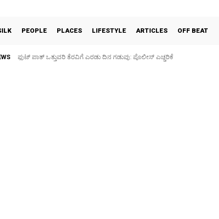
SILK
PEOPLE
PLACES
LIFESTYLE
ARTICLES
OFF BEAT
EWS
ಫುಟ್‌ ಪಾತ್ ಒತ್ತುವರಿ ತೆರವಿಗೆ ಎರಡು ದಿನ ಗಡುವು: ಪೊಲೀಸ್ ಎಚ್ಚರಿಕೆ
ಪಶು ಆರೋಗ್ಯ ತಪಾಸಣೆ ಶಿಬಿರ: ಕೃಷಿ ವಿದ್ಯಾರ್ಥಿಗಳಿಂದ ಉಚಿತ ಚಿಕಿತ್ಸೆ