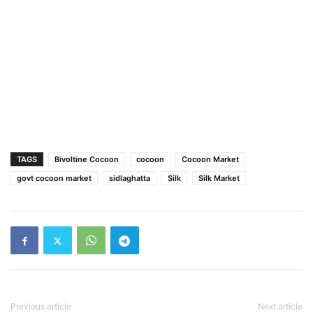
TAGS
Bivoltine Cocoon
cocoon
Cocoon Market
govt cocoon market
sidlaghatta
Silk
Silk Market
Previous article
Next article