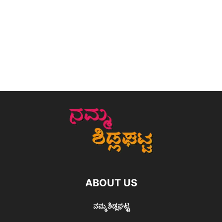
ABOUT US
ನಮ್ಮ ಶಿಡ್ಲಘಟ್ಟ