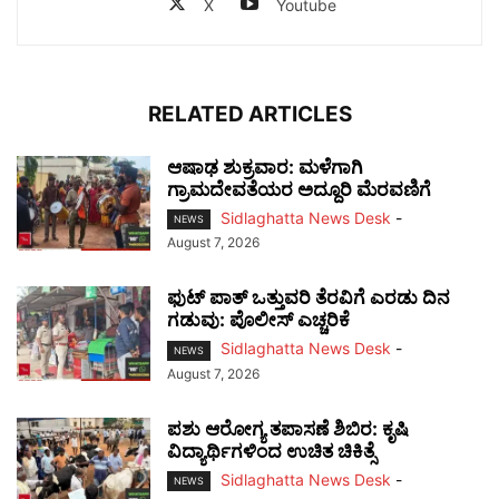
X
Youtube
RELATED ARTICLES
ಆಷಾಢ ಶುಕ್ರವಾರ: ಮಳೆಗಾಗಿ
ಗ್ರಾಮದೇವತೆಯರ ಅದ್ದೂರಿ ಮೆರವಣಿಗೆ
Sidlaghatta News Desk
-
NEWS
August 7, 2026
ಫುಟ್‌ ಪಾತ್ ಒತ್ತುವರಿ ತೆರವಿಗೆ ಎರಡು ದಿನ
ಗಡುವು: ಪೊಲೀಸ್ ಎಚ್ಚರಿಕೆ
Sidlaghatta News Desk
-
NEWS
August 7, 2026
ಪಶು ಆರೋಗ್ಯ ತಪಾಸಣೆ ಶಿಬಿರ: ಕೃಷಿ
ವಿದ್ಯಾರ್ಥಿಗಳಿಂದ ಉಚಿತ ಚಿಕಿತ್ಸೆ
Sidlaghatta News Desk
-
NEWS