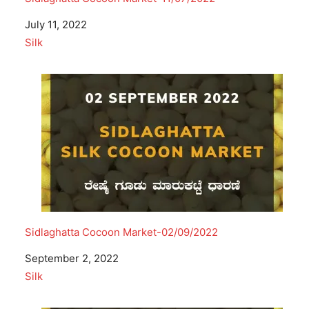
Date
July 11, 2022
In relation to
Silk
Sidlaghatta Cocoon Market-02/09/2022
Date
September 2, 2022
In relation to
Silk