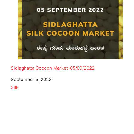
Sidlaghatta Cocoon Market-05/09/2022
Date
September 5, 2022
In relation to
Silk