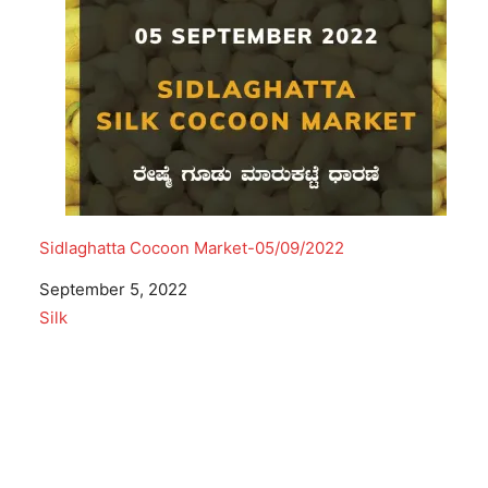
Sidlaghatta Cocoon Market-05/09/2022
Date
September 5, 2022
In relation to
Silk