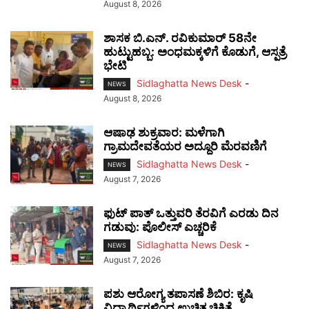
August 8, 2026
ಶಾಸಕ ಬಿ.ಎನ್. ರವಿಕುಮಾರ್ 58ನೇ
ಹುಟ್ಟುಹಬ್ಬ: ಅಂಧಮಕ್ಕಳಿಗೆ ಕೊಡುಗೆ, ಆಸ್ಪತ್ರೆ
ಭೇಟಿ
Sidlaghatta News Desk
-
NEWS
August 8, 2026
ಆಷಾಢ ಶುಕ್ರವಾರ: ಮಳೆಗಾಗಿ
ಗ್ರಾಮದೇವತೆಯರ ಅದ್ದೂರಿ ಮೆರವಣಿಗೆ
Sidlaghatta News Desk
-
NEWS
August 7, 2026
ಫುಟ್‌ ಪಾತ್ ಒತ್ತುವರಿ ತೆರವಿಗೆ ಎರಡು ದಿನ
ಗಡುವು: ಪೊಲೀಸ್ ಎಚ್ಚರಿಕೆ
Sidlaghatta News Desk
-
NEWS
August 7, 2026
ಪಶು ಆರೋಗ್ಯ ತಪಾಸಣೆ ಶಿಬಿರ: ಕೃಷಿ
ವಿದ್ಯಾರ್ಥಿಗಳಿಂದ ಉಚಿತ ಚಿಕಿತ್ಸೆ