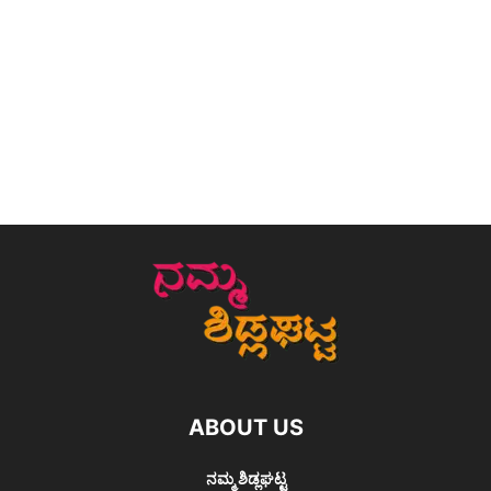
ABOUT US
ನಮ್ಮ ಶಿಡ್ಲಘಟ್ಟ