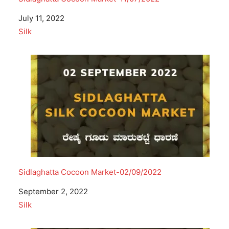
Date
July 11, 2022
In relation to
Silk
Sidlaghatta Cocoon Market-02/09/2022
Date
September 2, 2022
In relation to
Silk