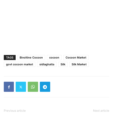
TAGS
Bivoltine Cocoon
cocoon
Cocoon Market
govt cocoon market
sidlaghatta
Silk
Silk Market
Previous article
Next article