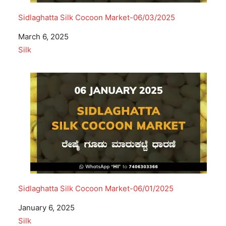
Sidlaghatta Silk Cocoon Market-06/03/2025
Date
March 6, 2025
In relation to
Silk
Sidlaghatta Silk Cocoon Market-06/01/2025
Date
January 6, 2025
In relation to
Silk