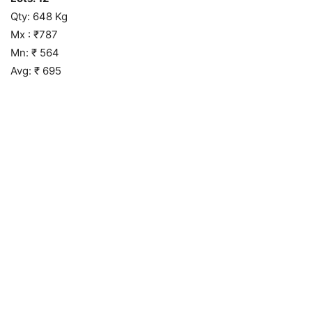
Qty: 648 Kg
Mx : ₹787
Mn: ₹ 564
Avg: ₹ 695