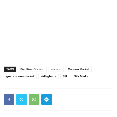
TAGS
Bivoltine Cocoon
cocoon
Cocoon Market
govt cocoon market
sidlaghatta
Silk
Silk Market