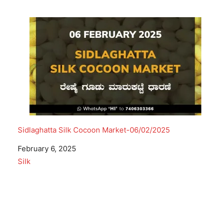
Sidlaghatta Silk Cocoon Market-06/02/2025
Date
February 6, 2025
In relation to
Silk