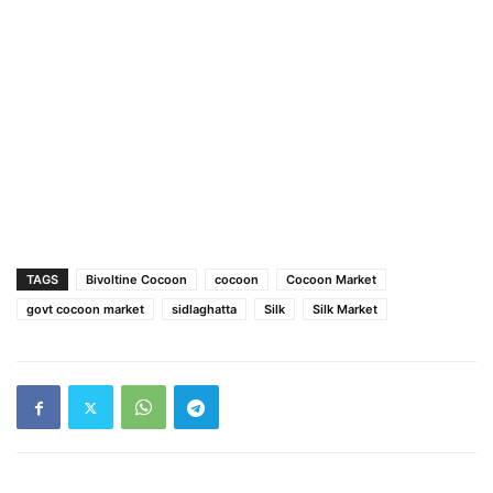
TAGS
Bivoltine Cocoon
cocoon
Cocoon Market
govt cocoon market
sidlaghatta
Silk
Silk Market