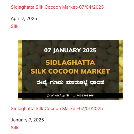
Sidlaghatta Silk Cocoon Market-07/04/2025
Date
April 7, 2025
In relation to
Silk
Sidlaghatta Silk Cocoon Market-07/01/2025
Date
January 7, 2025
In relation to
Silk