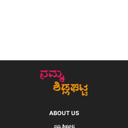
ABOUT US
ನಮ್ಮ ಶಿಡ್ಲಘಟ್ಟ