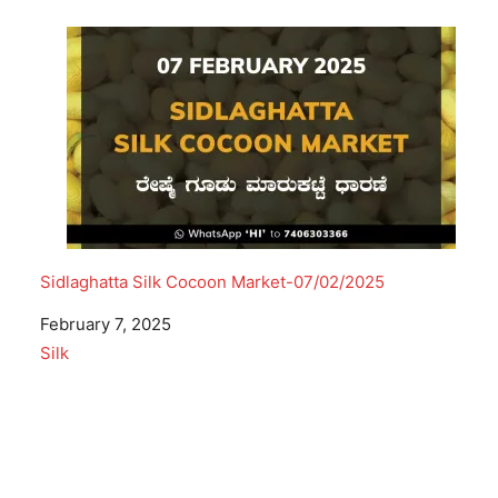
Sidlaghatta Silk Cocoon Market-07/02/2025
Date
February 7, 2025
In relation to
Silk