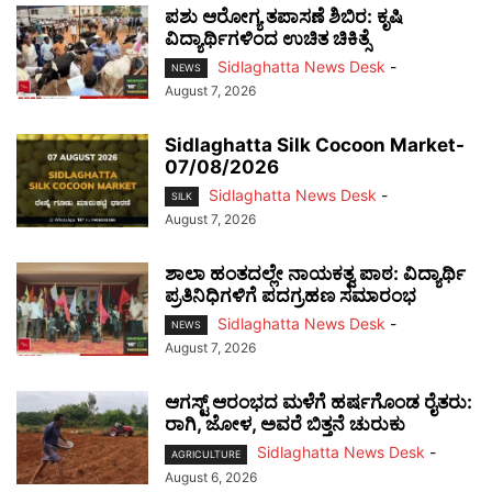
ಪಶು ಆರೋಗ್ಯ ತಪಾಸಣೆ ಶಿಬಿರ: ಕೃಷಿ
ವಿದ್ಯಾರ್ಥಿಗಳಿಂದ ಉಚಿತ ಚಿಕಿತ್ಸೆ
Sidlaghatta News Desk
-
NEWS
August 7, 2026
Sidlaghatta Silk Cocoon Market-
07/08/2026
Sidlaghatta News Desk
-
SILK
August 7, 2026
ಶಾಲಾ ಹಂತದಲ್ಲೇ ನಾಯಕತ್ವ ಪಾಠ: ವಿದ್ಯಾರ್ಥಿ
ಪ್ರತಿನಿಧಿಗಳಿಗೆ ಪದಗ್ರಹಣ ಸಮಾರಂಭ
Sidlaghatta News Desk
-
NEWS
August 7, 2026
ಆಗಸ್ಟ್ ಆರಂಭದ ಮಳೆಗೆ ಹರ್ಷಗೊಂಡ ರೈತರು:
ರಾಗಿ, ಜೋಳ, ಅವರೆ ಬಿತ್ತನೆ ಚುರುಕು
Sidlaghatta News Desk
-
AGRICULTURE
August 6, 2026