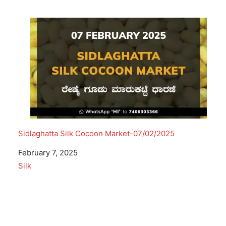
Sidlaghatta Silk Cocoon Market-07/02/2025
Date
February 7, 2025
In relation to
Silk