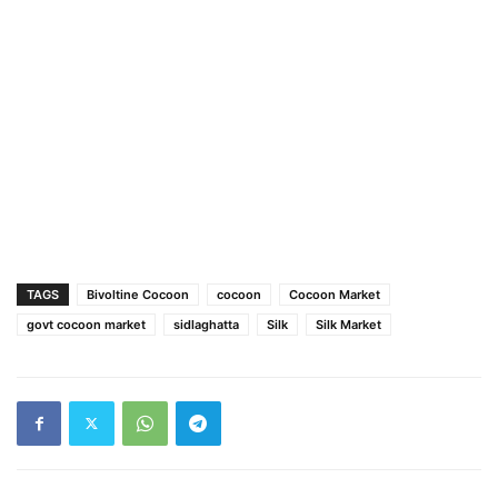
TAGS
Bivoltine Cocoon
cocoon
Cocoon Market
govt cocoon market
sidlaghatta
Silk
Silk Market