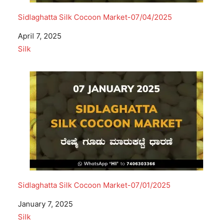
Sidlaghatta Silk Cocoon Market-07/04/2025
Date
April 7, 2025
In relation to
Silk
Sidlaghatta Silk Cocoon Market-07/01/2025
Date
January 7, 2025
In relation to
Silk