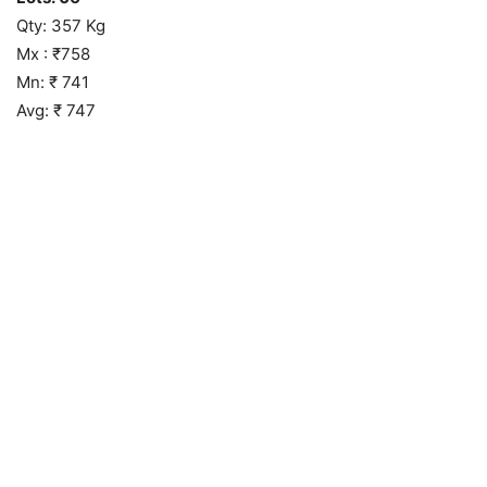
Qty: 357 Kg
Mx : ₹758
Mn: ₹ 741
Avg: ₹ 747