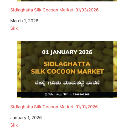
Sidlaghatta Silk Cocoon Market-01/03/2026
Date
March 1, 2026
In relation to
Silk
Sidlaghatta Silk Cocoon Market-01/01/2026
Date
January 1, 2026
In relation to
Silk