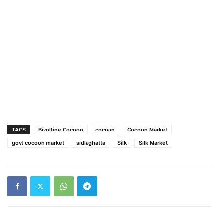
TAGS
Bivoltine Cocoon
cocoon
Cocoon Market
govt cocoon market
sidlaghatta
Silk
Silk Market