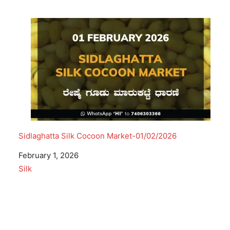
Sidlaghatta Silk Cocoon Market-01/02/2026
Date
February 1, 2026
In relation to
Silk