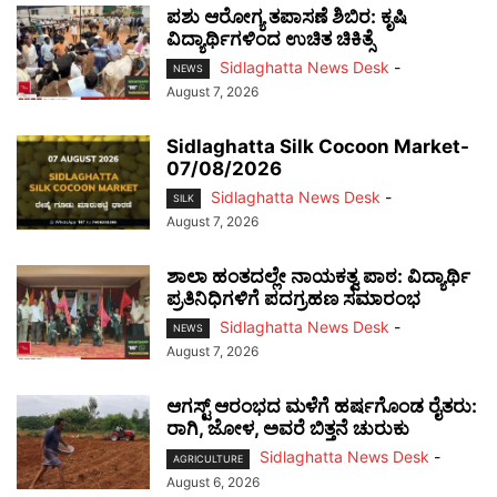
ಪಶು ಆರೋಗ್ಯ ತಪಾಸಣೆ ಶಿಬಿರ: ಕೃಷಿ
ವಿದ್ಯಾರ್ಥಿಗಳಿಂದ ಉಚಿತ ಚಿಕಿತ್ಸೆ
Sidlaghatta News Desk
-
NEWS
August 7, 2026
Sidlaghatta Silk Cocoon Market-
07/08/2026
Sidlaghatta News Desk
-
SILK
August 7, 2026
ಶಾಲಾ ಹಂತದಲ್ಲೇ ನಾಯಕತ್ವ ಪಾಠ: ವಿದ್ಯಾರ್ಥಿ
ಪ್ರತಿನಿಧಿಗಳಿಗೆ ಪದಗ್ರಹಣ ಸಮಾರಂಭ
Sidlaghatta News Desk
-
NEWS
August 7, 2026
ಆಗಸ್ಟ್ ಆರಂಭದ ಮಳೆಗೆ ಹರ್ಷಗೊಂಡ ರೈತರು:
ರಾಗಿ, ಜೋಳ, ಅವರೆ ಬಿತ್ತನೆ ಚುರುಕು
Sidlaghatta News Desk
-
AGRICULTURE
August 6, 2026