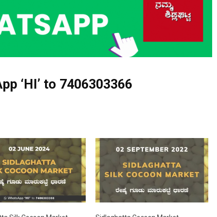
pp ‘HI’ to
7406303366