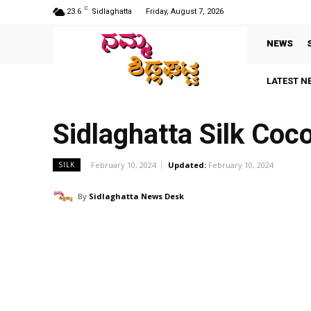
C
23.6
Sidlaghatta
Friday, August 7, 2026
NEWS
LATEST N
Sidlaghatta Silk Co
February 10, 2024
Updated:
February 10, 2024
SILK
By
Sidlaghatta News Desk