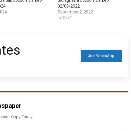
tta Silk Cocoon Market-
Sidlaghatta Cocoon Market-
024
02/09/2022
2024
September 2, 2022
In "Silk"
ates
Join WhatsApp
ewspaper
spaper Copy Today.