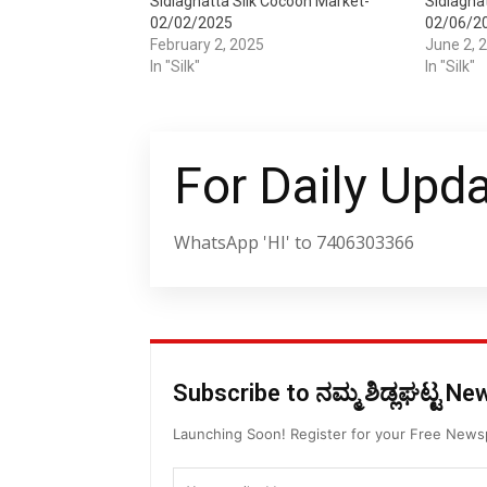
Sidlaghatta Silk Cocoon Market-
Sidlagha
02/02/2025
02/06/2
February 2, 2025
June 2, 
In "Silk"
In "Silk"
For Daily Upd
WhatsApp 'HI' to 7406303366
Subscribe to ನಮ್ಮ ಶಿಡ್ಲಘಟ್ಟ N
Launching Soon! Register for your Free New