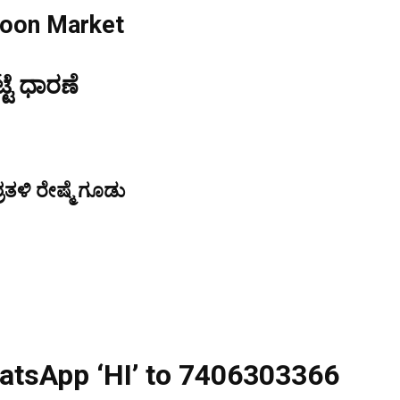
coon Market
್ಟೆ ಧಾರಣೆ
ತಳಿ ರೇಷ್ಮೆ ಗೂಡು
atsApp ‘HI’ to 7406303366