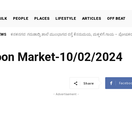
SILK
PEOPLE
PLACES
LIFESTYLE
ARTICLES
OFF BEAT
EWS
ಕನಕನಗರ: ಗರುಡಾದ್ರಿ ಶಾಲೆ ಮುಂಭಾಗದ ರಸ್ತೆ ಕೆಸರುಮಯ, ಮಕ್ಕಳಿಗೆ ಗಾಯ – ಪೋಷಕರ ಆ
Sidlaghatta Silk Cocoon Market-06/08/2026
coon Market-10/02/2024
Facebo
Share
- Advertisement -