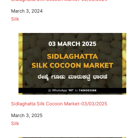
Date
March 3, 2024
In relation to
Silk
Sidlaghatta Silk Cocoon Market-03/03/2025
Date
March 3, 2025
In relation to
Silk