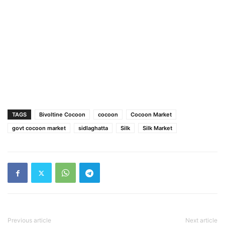
TAGS
Bivoltine Cocoon
cocoon
Cocoon Market
govt cocoon market
sidlaghatta
Silk
Silk Market
Previous article
Next article