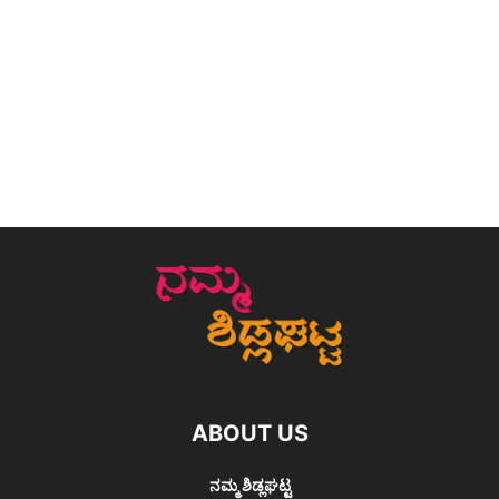
ABOUT US
ನಮ್ಮ ಶಿಡ್ಲಘಟ್ಟ