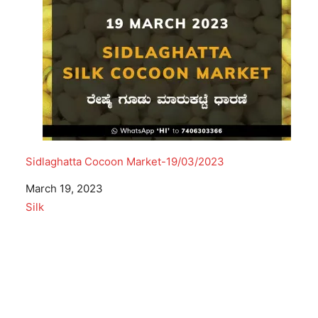
Sidlaghatta Cocoon Market-19/03/2023
Date
March 19, 2023
In relation to
Silk