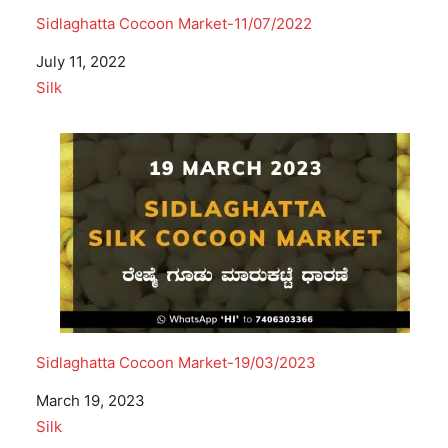
Sidlaghatta Cocoon Market-11/07/2022
Date
July 11, 2022
In relation to
Silk
Sidlaghatta Cocoon Market-19/03/2023
Date
March 19, 2023
In relation to
Silk