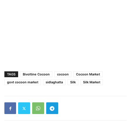
TAGS
Bivoltine Cocoon
cocoon
Cocoon Market
govt cocoon market
sidlaghatta
Silk
Silk Market