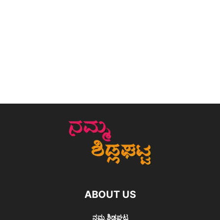
ABOUT US
ನಮ್ಮ ಶಿಡ್ಲಘಟ್ಟ