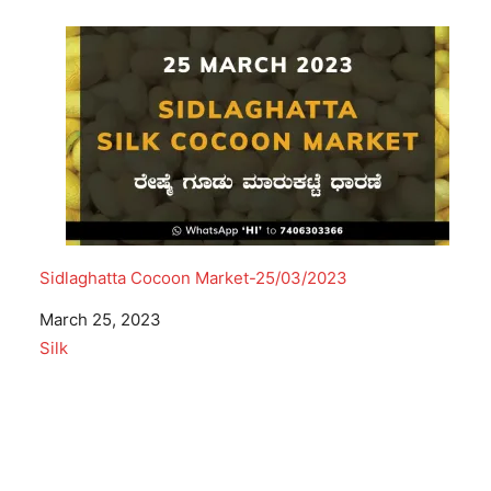
Sidlaghatta Cocoon Market-25/03/2023
Date
March 25, 2023
In relation to
Silk