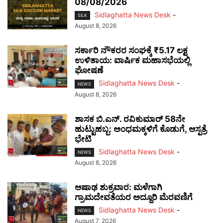
08/08/2026
Sidlaghatta News Desk
-
SILK
August 8, 2026
ಸರ್ಕಾರಿ ನೌಕರರ ಸಂಘಕ್ಕೆ ₹5.17 ಲಕ್ಷ
ಉಳಿತಾಯ: ವಾರ್ಷಿಕ ಮಹಾಸಭೆಯಲ್ಲಿ
ಘೋಷಣೆ
Sidlaghatta News Desk
-
NEWS
August 8, 2026
ಶಾಸಕ ಬಿ.ಎನ್. ರವಿಕುಮಾರ್ 58ನೇ
ಹುಟ್ಟುಹಬ್ಬ: ಅಂಧಮಕ್ಕಳಿಗೆ ಕೊಡುಗೆ, ಆಸ್ಪತ್ರೆ
ಭೇಟಿ
Sidlaghatta News Desk
-
NEWS
August 8, 2026
ಆಷಾಢ ಶುಕ್ರವಾರ: ಮಳೆಗಾಗಿ
ಗ್ರಾಮದೇವತೆಯರ ಅದ್ದೂರಿ ಮೆರವಣಿಗೆ
Sidlaghatta News Desk
-
NEWS
August 7, 2026