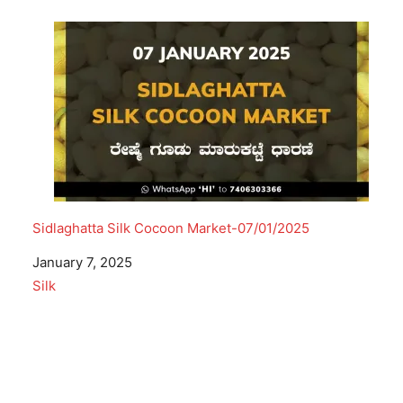
Sidlaghatta Silk Cocoon Market-07/01/2025
Date
January 7, 2025
In relation to
Silk