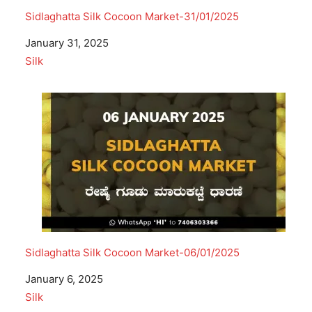
Sidlaghatta Silk Cocoon Market-31/01/2025
Date
January 31, 2025
In relation to
Silk
Sidlaghatta Silk Cocoon Market-06/01/2025
Date
January 6, 2025
In relation to
Silk