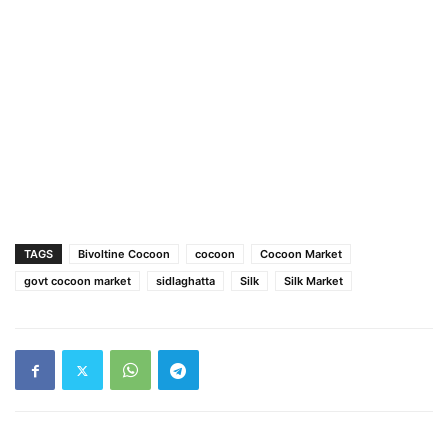
TAGS
Bivoltine Cocoon
cocoon
Cocoon Market
govt cocoon market
sidlaghatta
Silk
Silk Market