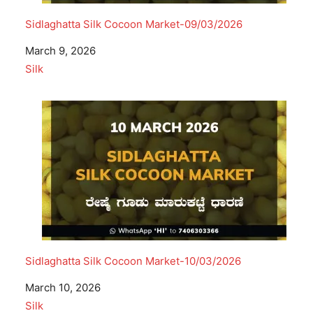
Sidlaghatta Silk Cocoon Market-09/03/2026
Date
March 9, 2026
In relation to
Silk
Sidlaghatta Silk Cocoon Market-10/03/2026
Date
March 10, 2026
In relation to
Silk