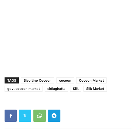
TAGS
Bivoltine Cocoon
cocoon
Cocoon Market
govt cocoon market
sidlaghatta
Silk
Silk Market