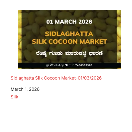
Sidlaghatta Silk Cocoon Market-01/03/2026
Date
March 1, 2026
In relation to
Silk