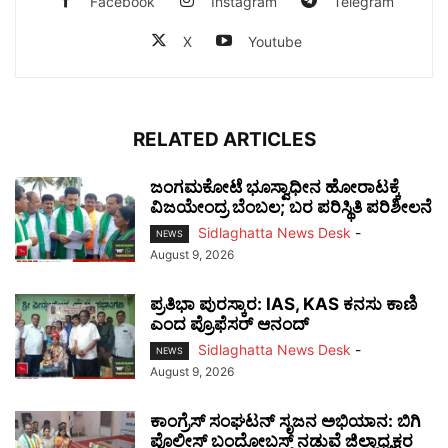
Facebook
Instagram
Telegram
X
Youtube
RELATED ARTICLES
ಜಂಗಮಕೋಟೆ ಭೂಸ್ವಾಧೀನ ಹೋರಾಟಕ್ಕೆ
ವಿಜಯೇಂದ್ರ ಬೆಂಬಲ; ಬರ ಪರಿಸ್ಥಿತಿ ಪರಿಶೀಲನೆ
Sidlaghatta News Desk
-
NEWS
August 9, 2026
ಪ್ರತಿಭಾ ಪುರಸ್ಕಾರ: IAS, KAS ಕನಸು ಕಾಣಿ
ಎಂದ ಪ್ರೊಫೆಸರ್ ಆನಂದ್
Sidlaghatta News Desk
-
NEWS
August 9, 2026
ಕಾಂಗ್ರೆಸ್ ಸಂಘಟನ್ ಸೃಜನ ಅಭಿಯಾನ: ಬಿಗಿ
ಪೊಲೀಸ್ ಬಂದೋಬಸ್ತ್ ನಡುವೆ ಜಿಲ್ಲಾಧ್ಯಕ್ಷರ