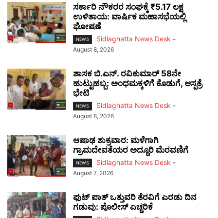
ಸರ್ಕಾರಿ ನೌಕರರ ಸಂಘಕ್ಕೆ ₹5.17 ಲಕ್ಷ
ಉಳಿತಾಯ: ವಾರ್ಷಿಕ ಮಹಾಸಭೆಯಲ್ಲಿ
ಘೋಷಣೆ
Sidlaghatta News Desk
-
NEWS
August 8, 2026
ಶಾಸಕ ಬಿ.ಎನ್. ರವಿಕುಮಾರ್ 58ನೇ
ಹುಟ್ಟುಹಬ್ಬ: ಅಂಧಮಕ್ಕಳಿಗೆ ಕೊಡುಗೆ, ಆಸ್ಪತ್ರೆ
ಭೇಟಿ
Sidlaghatta News Desk
-
NEWS
August 8, 2026
ಆಷಾಢ ಶುಕ್ರವಾರ: ಮಳೆಗಾಗಿ
ಗ್ರಾಮದೇವತೆಯರ ಅದ್ದೂರಿ ಮೆರವಣಿಗೆ
Sidlaghatta News Desk
-
NEWS
August 7, 2026
ಫುಟ್‌ ಪಾತ್ ಒತ್ತುವರಿ ತೆರವಿಗೆ ಎರಡು ದಿನ
ಗಡುವು: ಪೊಲೀಸ್ ಎಚ್ಚರಿಕೆ