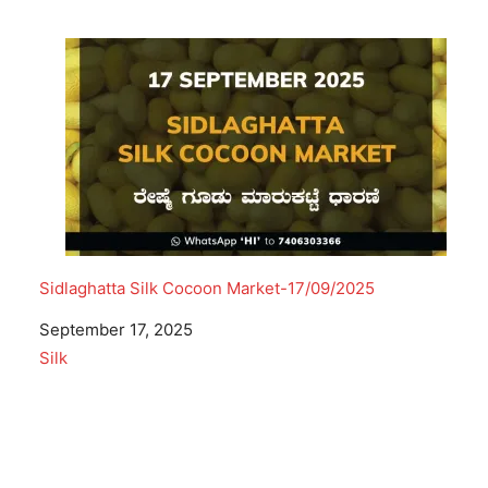
Sidlaghatta Silk Cocoon Market-17/09/2025
Date
September 17, 2025
In relation to
Silk