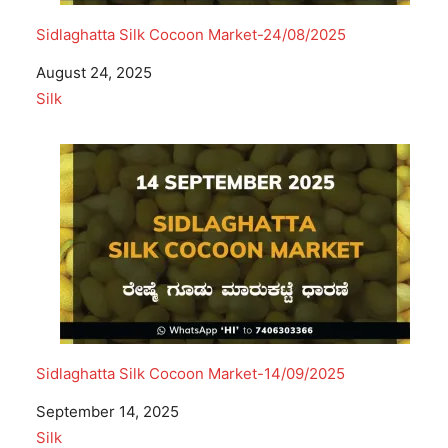
Sidlaghatta Silk Cocoon Market-24/08/2025
Date
August 24, 2025
In relation to
Silk
Sidlaghatta Silk Cocoon Market-14/09/2025
Date
September 14, 2025
In relation to
Silk