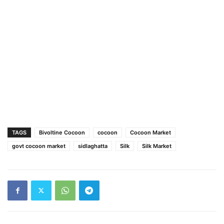
TAGS
Bivoltine Cocoon
cocoon
Cocoon Market
govt cocoon market
sidlaghatta
Silk
Silk Market