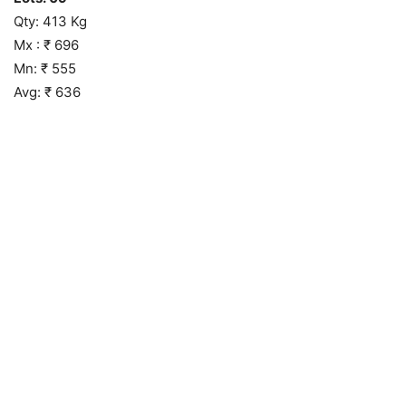
Qty: 413 Kg
Mx : ₹ 696
Mn: ₹ 555
Avg: ₹ 636