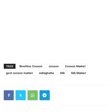
TAGS
Bivoltine Cocoon
cocoon
Cocoon Market
govt cocoon market
sidlaghatta
Silk
Silk Market