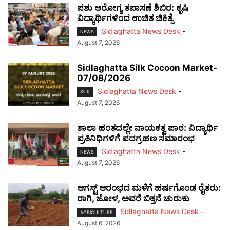
ಪಶು ಆರೋಗ್ಯ ತಪಾಸಣೆ ಶಿಬಿರ: ಕೃಷಿ
ವಿದ್ಯಾರ್ಥಿಗಳಿಂದ ಉಚಿತ ಚಿಕಿತ್ಸೆ
Sidlaghatta News Desk
-
NEWS
August 7, 2026
Sidlaghatta Silk Cocoon Market-
07/08/2026
Sidlaghatta News Desk
-
SILK
August 7, 2026
ಶಾಲಾ ಹಂತದಲ್ಲೇ ನಾಯಕತ್ವ ಪಾಠ: ವಿದ್ಯಾರ್ಥಿ
ಪ್ರತಿನಿಧಿಗಳಿಗೆ ಪದಗ್ರಹಣ ಸಮಾರಂಭ
Sidlaghatta News Desk
-
NEWS
August 7, 2026
ಆಗಸ್ಟ್ ಆರಂಭದ ಮಳೆಗೆ ಹರ್ಷಗೊಂಡ ರೈತರು:
ರಾಗಿ, ಜೋಳ, ಅವರೆ ಬಿತ್ತನೆ ಚುರುಕು
Sidlaghatta News Desk
-
AGRICULTURE
August 6, 2026