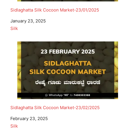
Sidlaghatta Silk Cocoon Market-23/01/2025
Date
January 23, 2025
In relation to
Silk
Sidlaghatta Silk Cocoon Market-23/02/2025
Date
February 23, 2025
In relation to
Silk