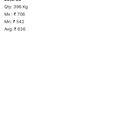
Qty: 396 Kg
Mx : ₹ 706
Mn: ₹ 542
Avg: ₹ 636