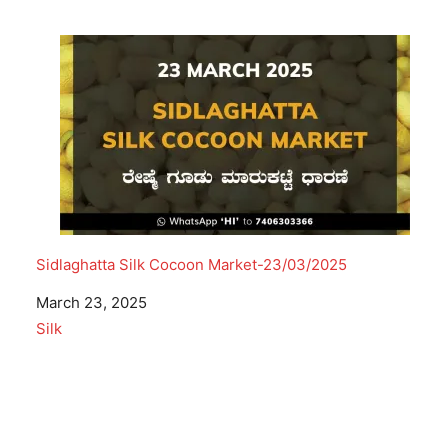
Sidlaghatta Silk Cocoon Market-23/03/2025
Date
March 23, 2025
In relation to
Silk