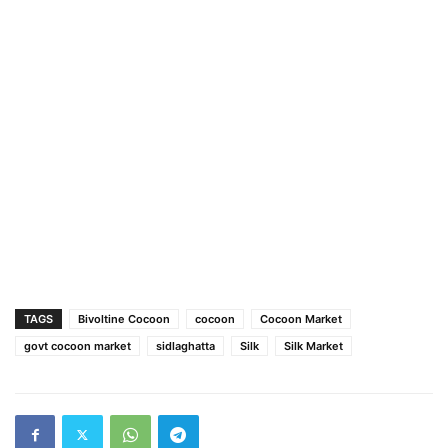
TAGS
Bivoltine Cocoon
cocoon
Cocoon Market
govt cocoon market
sidlaghatta
Silk
Silk Market