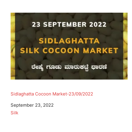
Sidlaghatta Cocoon Market-23/09/2022
Date
September 23, 2022
In relation to
Silk