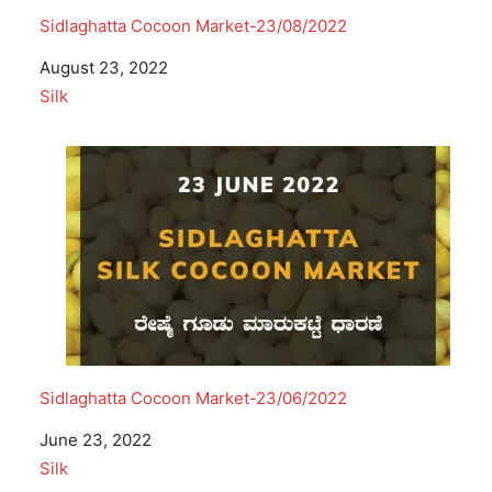
Sidlaghatta Cocoon Market-23/08/2022
Date
August 23, 2022
In relation to
Silk
Sidlaghatta Cocoon Market-23/06/2022
Date
June 23, 2022
In relation to
Silk