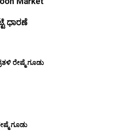
coon Market
್ಟೆ ಧಾರಣೆ
ತಳಿ ರೇಷ್ಮೆ ಗೂಡು
ೇಷ್ಮೆ ಗೂಡು