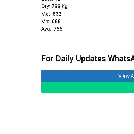
Qty: 788 Kg
Mx : ₹ 832
Mn: ₹ 688
Avg: ₹ 766
For Daily Updates WhatsA
View A