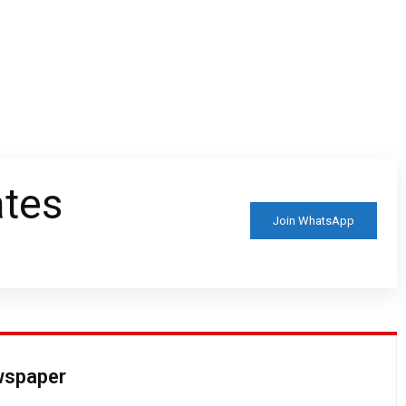
ates
Join WhatsApp
ewspaper