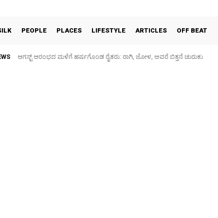
SILK
PEOPLE
PLACES
LIFESTYLE
ARTICLES
OFF BEAT
EWS
ಆಗಸ್ಟ್ ಆರಂಭದ ಮಳೆಗೆ ಹರ್ಷಗೊಂಡ ರೈತರು: ರಾಗಿ, ಜೋಳ, ಅವರೆ ಬಿತ್ತನೆ ಚುರುಕು
ಕನಕನಗರ: ಗರುಡಾದ್ರಿ ಶಾಲೆ ಮುಂಭಾಗದ ರಸ್ತೆ ಕೆಸರುಮಯ, ಮಕ್ಕಳಿಗೆ ಗಾಯ – ಪ